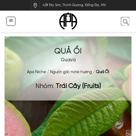
Bỏ
438 Tây Sơn, Thịnh Quang, Đống Đa, HN
qua
nội
dung
QUẢ ỔI
Guava
Apa Niche
/
Nguồn gốc note hương
/
Quả ỔI
Nhóm:
Trái Cây (Fruits)