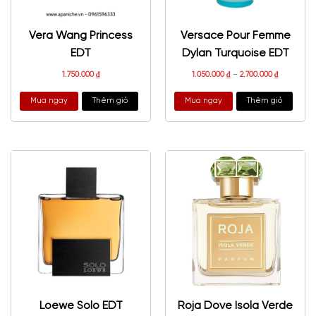
Vera Wang Princess
Versace Pour Femme
EDT
Dylan Turquoise EDT
1.750.000
₫
1.050.000
₫
–
2.700.000
₫
Mua ngay
Thêm giỏ
Mua ngay
Thêm giỏ
Loewe Solo EDT
Roja Dove Isola Verde