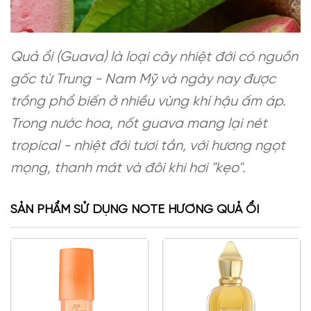
Quả ổi (Guava) là loại cây nhiệt đới có nguồn
gốc từ Trung - Nam Mỹ và ngày nay được
trồng phổ biến ở nhiều vùng khí hậu ấm áp.
Trong nước hoa, nốt guava mang lại nét
tropical - nhiệt đới tươi tắn, với hương ngọt
mọng, thanh mát và đôi khi hơi "kẹo".
SẢN PHẨM SỬ DỤNG NOTE HƯƠNG QUẢ ỔI