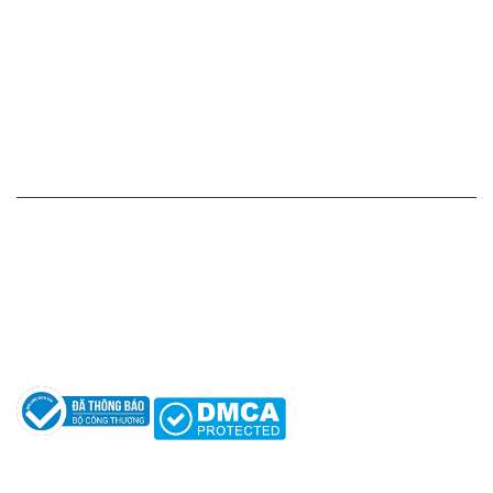
Chính sách thanh toán
Chính sách vận chuyển - giao nhận - kiểm hàng
Chính sách đổi hàng - trả hàng - hoàn tiền
Chính sách bảo mật thông tin
HỖ TRỢ KHÁCH HÀNG
Hotline: 0961596333
Hỗ trợ: hotro@apaniche.vn
Hướng dẫn sử dụng nước hoa
Câu hỏi thường gặp
Tác giả