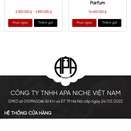
Parfum
2.500.000
₫
–
2.850.000
₫
14.400.000
₫
Mua ngay
Thêm giỏ
Mua ngay
Thêm giỏ
CÔNG TY TNHH APA NICHE VIỆT NAM
GPKD số 0109943066 Sở KH và ĐT TP Hà Nội cấp ngày 24/03/2022
HỆ THỐNG CỬA HÀNG
Cơ sở chính: 438 Tây Sơn - Đống Đa - Hà Nội