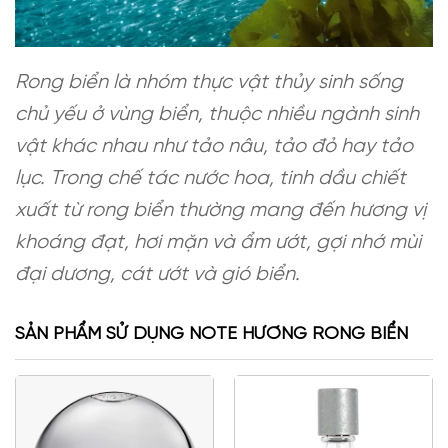
Rong biển là nhóm thực vật thủy sinh sống
chủ yếu ở vùng biển, thuộc nhiều ngành sinh
vật khác nhau như tảo nâu, tảo đỏ hay tảo
lục. Trong chế tác nước hoa, tinh dầu chiết
xuất từ rong biển thường mang đến hương vị
khoáng đạt, hơi mặn và ẩm ướt, gợi nhớ mùi
đại dương, cát ướt và gió biển.
SẢN PHẨM SỬ DỤNG NOTE HƯƠNG RONG BIỂN