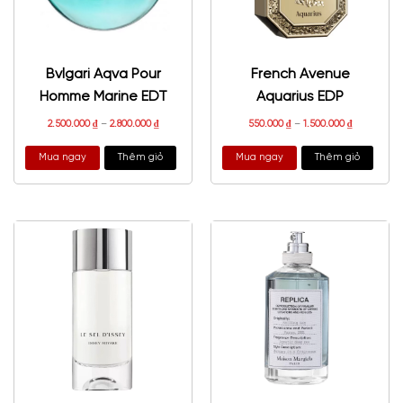
Bvlgari Aqva Pour
French Avenue
Homme Marine EDT
Aquarius EDP
2.500.000
₫
–
2.800.000
₫
550.000
₫
–
1.500.000
₫
Mua ngay
Thêm giỏ
Mua ngay
Thêm giỏ