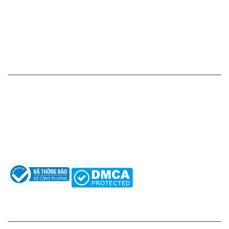
Chính sách vận chuyển - giao nhận - kiểm hàng
Chính sách đổi hàng - trả hàng - hoàn tiền
Chính sách bảo mật thông tin
HỖ TRỢ KHÁCH HÀNG
Hotline: 0961596333
Hỗ trợ: hotro@apaniche.vn
Hướng dẫn sử dụng nước hoa
Câu hỏi thường gặp
Tác giả
KẾT NỐI CHÚNG TÔI