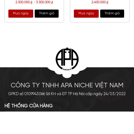
2.500.000
₫
–
3.500.000
₫
2.400.000
₫
Mua ngay
Thêm giỏ
Mua ngay
Thêm giỏ
CÔNG TY TNHH APA NICHE VIỆT NAM
GPKD số 0109943066 Sở KH và ĐT TP Hà Nội cấp ngày 24/03/2022
HỆ THỐNG CỬA HÀNG
Cơ sở chính: 438 Tây Sơn - Đống Đa - Hà Nội
Hotline: 0961.596.333