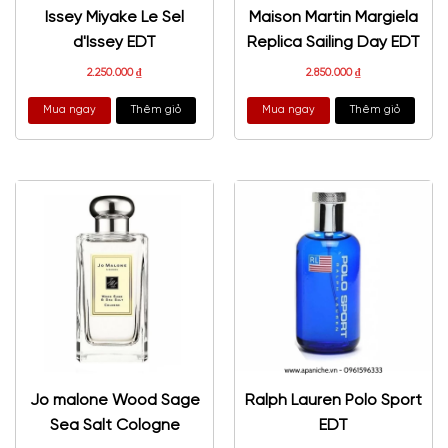
Issey Miyake Le Sel
Maison Martin Margiela
d'Issey EDT
Replica Sailing Day EDT
2.250.000
₫
2.850.000
₫
Mua ngay
Thêm giỏ
Mua ngay
Thêm giỏ
Jo malone Wood Sage
Ralph Lauren Polo Sport
Sea Salt Cologne
EDT