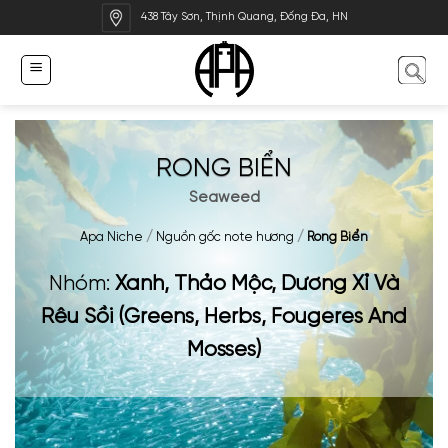
Bỏ
438 Tây Sơn, Thịnh Quang, Đống Đa, HN
qua
nội
dung
RONG BIỂN
Seaweed
Apa Niche
/
Nguồn gốc note hương
/
Rong Biển
Nhóm:
Xanh, Thảo Mộc, Dương Xỉ Và
Rêu Sồi (Greens, Herbs, Fougeres And
Mosses)