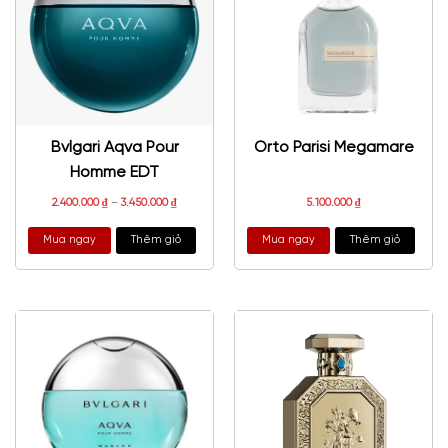
Bvlgari Aqva Pour
Orto Parisi Megamare
Homme EDT
2.400.000
₫
–
3.450.000
₫
5.100.000
₫
Mua ngay
Thêm giỏ
Mua ngay
Thêm giỏ