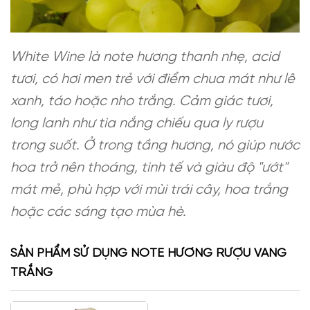
White Wine là note hương thanh nhẹ, acid
tươi, có hơi men trẻ với điểm chua mát như lê
xanh, táo hoặc nho trắng. Cảm giác tươi,
long lanh như tia nắng chiếu qua ly rượu
trong suốt. Ở trong tầng hương, nó giúp nước
hoa trở nên thoáng, tinh tế và giàu độ "ướt"
mát mẻ, phù hợp với mùi trái cây, hoa trắng
hoặc các sáng tạo mùa hè.
SẢN PHẨM SỬ DỤNG NOTE HƯƠNG RƯỢU VANG
TRẮNG