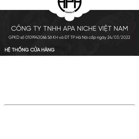
CÔNG TY TNHH APA NICHE VIỆT NAM
GPKD số 0109943066 Sở KH và ĐT TP Hà Nội cấp ngày 24/03/2022
HỆ THỐNG CỬA HÀNG
Cơ sở chính: 438 Tây Sơn - Đống Đa - Hà Nội
Hotline: 0961.596.333
Chi nhánh: Số 05, Lô OC 5-2, KĐT Shining City, Sơn La
Hotline: 085.90.66666
VỀ APA NICHE
Giới thiệu về Apa Niche
Tuyển dụng
Điều khoản sử dụng