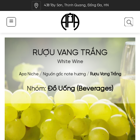
Bỏ
438 Tây Sơn, Thịnh Quang, Đống Đa, HN
qua
nội
dung
RƯỢU VANG TRẮNG
White Wine
Apa Niche
/
Nguồn gốc note hương
/
Rượu Vang Trắng
Nhóm:
Đồ Uống (Beverages)