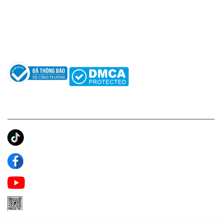
Hỗ trợ: hotro@apaniche.vn
Hướng dẫn sử dụng nước hoa
Câu hỏi thường gặp
Tác giả
KẾT NỐI CHÚNG TÔI
Ánh Apa Niche
Apa Niche
Apa Niche Nước Hoa Hàng Hiệu
Zalo Apa Niche