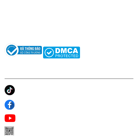
Hỗ trợ: hotro@apaniche.vn
Hướng dẫn sử dụng nước hoa
Câu hỏi thường gặp
Tác giả
KẾT NỐI CHÚNG TÔI
Ánh Apa Niche
Apa Niche
Apa Niche Nước Hoa Hàng Hiệu
Zalo Apa Niche