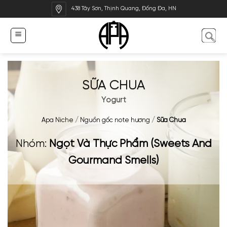
Bỏ
438 Tây Sơn, Thịnh Quang, Đống Đa, HN
qua
nội
dung
SỮA CHUA
Yogurt
Apa Niche
/
Nguồn gốc note hương
/
Sữa Chua
Nhóm:
Ngọt Và Thực Phẩm (Sweets And
Gourmand Smells)