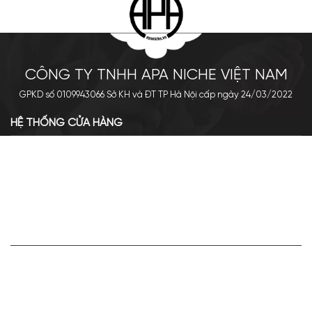
CÔNG TY TNHH APA NICHE VIỆT NAM
GPKD số 0109943066 Sở KH và ĐT TP Hà Nội cấp ngày 24/03/2022
HỆ THỐNG CỬA HÀNG
Cơ sở chính: 438 Tây Sơn - Đống Đa - Hà Nội
Hotline: 0961.596.333
Chi nhánh: Số 05, Lô OC 5-2, KĐT Shining City, Sơn La
Hotline: 085.90.66666
VỀ APA NICHE
Giới thiệu về Apa Niche
Tuyển dụng
Điều khoản sử dụng