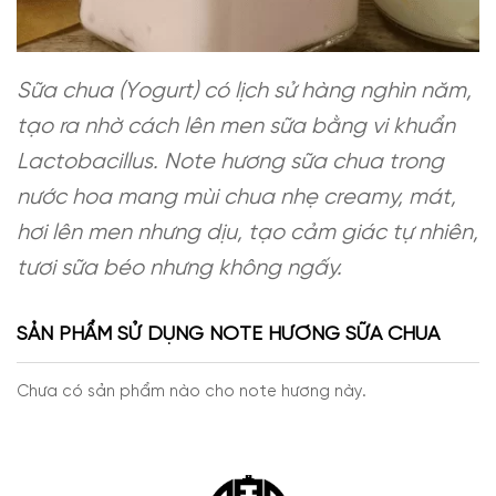
Sữa chua (Yogurt) có lịch sử hàng nghìn năm,
tạo ra nhờ cách lên men sữa bằng vi khuẩn
Lactobacillus. Note hương sữa chua trong
nước hoa mang mùi chua nhẹ creamy, mát,
hơi lên men nhưng dịu, tạo cảm giác tự nhiên,
tươi sữa béo nhưng không ngấy.
SẢN PHẨM SỬ DỤNG NOTE HƯƠNG SỮA CHUA
Chưa có sản phẩm nào cho note hương này.