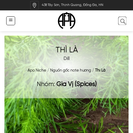
Bỏ
438 Tây Sơn, Thịnh Quang, Đống Đa, HN
qua
nội
dung
THÌ LÀ
Dill
Apa Niche
/
Nguồn gốc note hương
/
Thì Là
Nhóm:
Gia Vị (Spices)