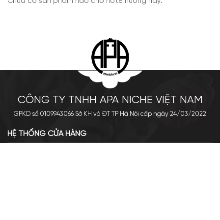
Chưa có sản phẩm nào cho note hương này.
CÔNG TY TNHH APA NICHE VIỆT NAM
GPKD số 0109943066 Sở KH và ĐT TP Hà Nội cấp ngày 24/03/2022
HỆ THỐNG CỬA HÀNG
Cơ sở chính: 438 Tây Sơn - Đống Đa - Hà Nội
Hotline: 0961.596.333
Chi nhánh: Số 05, Lô OC 5-2, KĐT Shining City, Sơn La
Hotline: 085.90.66666
VỀ APA NICHE