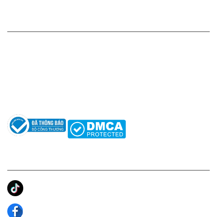
HỖ TRỢ KHÁCH HÀNG
Hotline: 0961596333
Hỗ trợ: hotro@apaniche.vn
Hướng dẫn sử dụng nước hoa
Câu hỏi thường gặp
Tác giả
KẾT NỐI CHÚNG TÔI
Ánh Apa Niche
Apa Niche