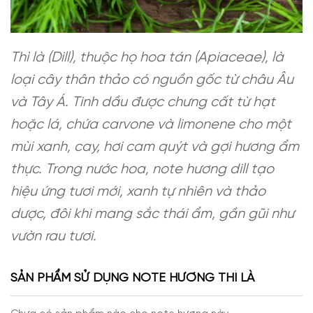
Thì là (Dill), thuộc họ hoa tán (Apiaceae), là
loại cây thân thảo có nguồn gốc từ châu Âu
và Tây Á. Tinh dầu được chưng cất từ hạt
hoặc lá, chứa carvone và limonene cho một
mùi xanh, cay, hơi cam quýt và gợi hương ẩm
thực. Trong nước hoa, note hương dill tạo
hiệu ứng tươi mới, xanh tự nhiên và thảo
dược, đôi khi mang sắc thái ẩm, gần gũi như
vườn rau tươi.
SẢN PHẨM SỬ DỤNG NOTE HƯƠNG THÌ LÀ