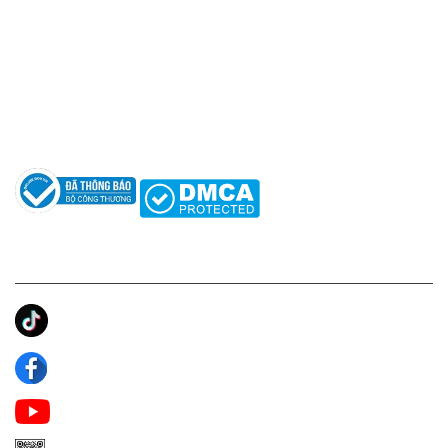
Hotline: 0961596333
Hỗ trợ: hotro@apaniche.vn
Hướng dẫn sử dụng nước hoa
Câu hỏi thường gặp
Tác giả
KẾT NỐI CHÚNG TÔI
Ánh Apa Niche
Apa Niche
Apa Niche Nước Hoa Hàng Hiệu