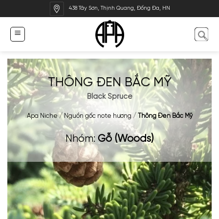
Bỏ
438 Tây Sơn, Thịnh Quang, Đống Đa, HN
qua
nội
dung
THÔNG ĐEN BẮC MỸ
Black Spruce
Apa Niche
/
Nguồn gốc note hương
/
Thông Đen Bắc Mỹ
Nhóm:
Gỗ (Woods)