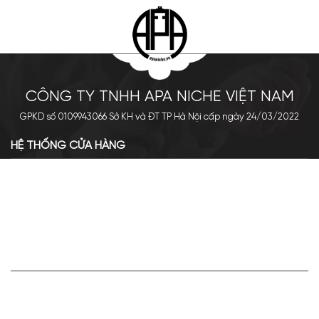
CÔNG TY TNHH APA NICHE VIỆT NAM
GPKD số 0109943066 Sở KH và ĐT TP Hà Nội cấp ngày 24/03/2022
HỆ THỐNG CỬA HÀNG
Cơ sở chính: 438 Tây Sơn - Đống Đa - Hà Nội
Hotline: 0961.596.333
Chi nhánh: Số 05, Lô OC 5-2, KĐT Shining City, Sơn La
Hotline: 085.90.66666
VỀ APA NICHE
Giới thiệu về Apa Niche
Tuyển dụng