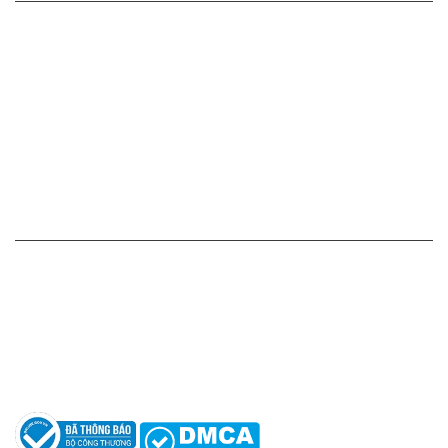
Cam kết - Bảo hành của chúng tôi
Chính sách giá cả
Chính sách thanh toán
Chính sách vận chuyển - giao nhận - kiểm hàng
Chính sách đổi hàng - trả hàng - hoàn tiền
Chính sách bảo mật thông tin
HỖ TRỢ KHÁCH HÀNG
Hotline: 0961596333
Hỗ trợ: hotro@apaniche.vn
Hướng dẫn sử dụng nước hoa
Câu hỏi thường gặp
Tác giả