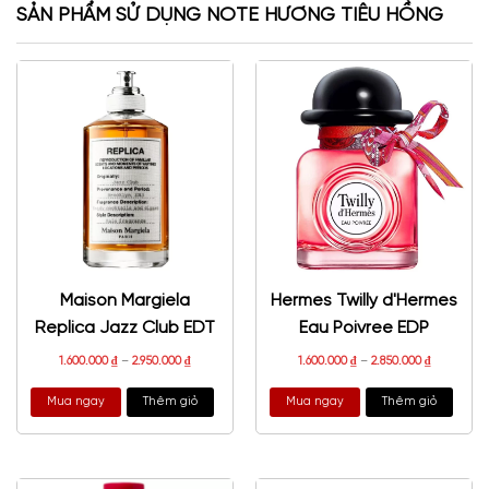
SẢN PHẨM SỬ DỤNG NOTE HƯƠNG TIÊU HỒNG
Maison Margiela
Hermes Twilly d'Hermes
Replica Jazz Club EDT
Eau Poivree EDP
1.600.000
₫
–
2.950.000
₫
1.600.000
₫
–
2.850.000
₫
Mua ngay
Thêm giỏ
Mua ngay
Thêm giỏ