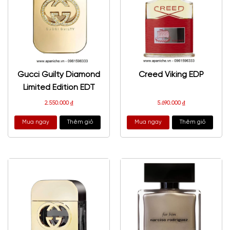
Gucci Guilty Diamond
Creed Viking EDP
Limited Edition EDT
2.550.000
₫
5.690.000
₫
Mua ngay
Thêm giỏ
Mua ngay
Thêm giỏ