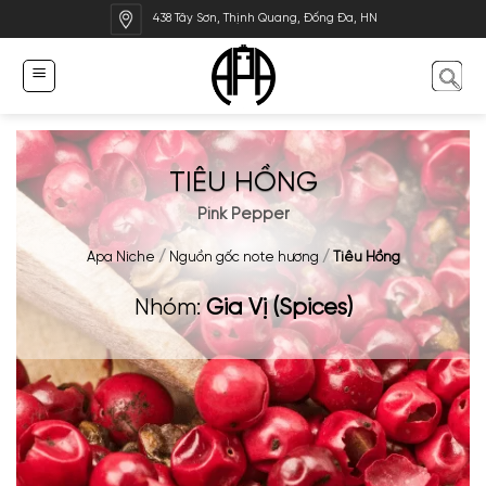
Bỏ
438 Tây Sơn, Thịnh Quang, Đống Đa, HN
qua
nội
dung
TIÊU HỒNG
Pink Pepper
Apa Niche
/
Nguồn gốc note hương
/
Tiêu Hồng
Nhóm:
Gia Vị (Spices)