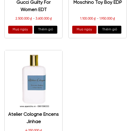
Gucci Guilty For
Moschino Toy Boy EDP
Women EDT
2.500.000
₫
–
3.600.000
₫
1.100.000
₫
–
1.950.000
₫
Mua ngay
Thêm giỏ
Mua ngay
Thêm giỏ
Atelier Cologne Encens
Jinhae
4.250.000
₫