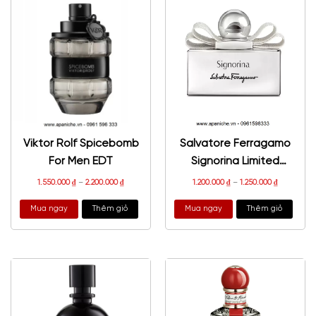
Viktor Rolf Spicebomb
Salvatore Ferragamo
For Men EDT
Signorina Limited
Edition
1.550.000
₫
–
2.200.000
₫
1.200.000
₫
–
1.250.000
₫
Mua ngay
Thêm giỏ
Mua ngay
Thêm giỏ