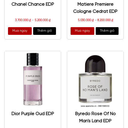
Chanel Chance EDP
Matiere Premiere
Cologne Cedrat EDP
3.700.000
₫
–
5.200.000
₫
5.030.000
₫
–
8.200.000
₫
Mua ngay
Thêm giỏ
Mua ngay
Thêm giỏ
Dior Purple Oud EDP
Byredo Rose Of No
Man's Land EDP