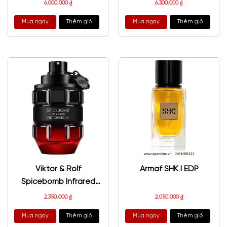
6.000.000
₫
6.300.000
₫
Mua ngay
Thêm giỏ
Mua ngay
Thêm giỏ
Viktor & Rolf
Armaf SHK I EDP
Spicebomb Infrared
EDP
2.350.000
₫
2.050.000
₫
Mua ngay
Thêm giỏ
Mua ngay
Thêm giỏ