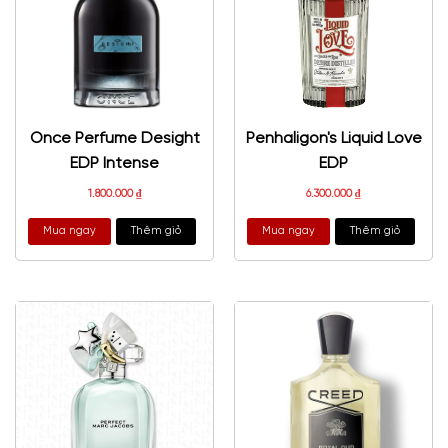
Once Perfume Desight
Penhaligon's Liquid Love
EDP Intense
EDP
1.800.000
₫
6.300.000
₫
Mua ngay
Thêm giỏ
Mua ngay
Thêm giỏ