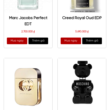
Marc Jacobs Perfect
Creed Royal Oud EDP
EDT
2.700.000
₫
5.690.000
₫
Mua ngay
Thêm giỏ
Mua ngay
Thêm giỏ