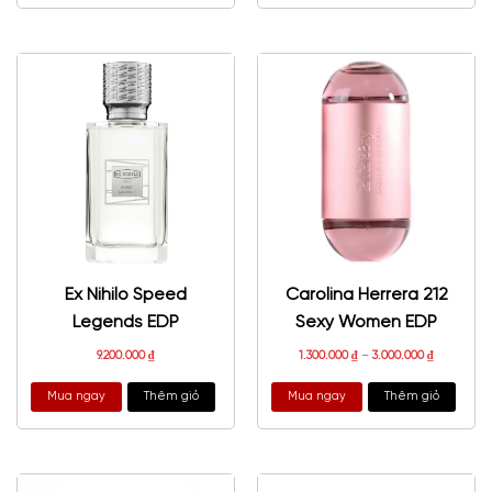
Ex Nihilo Speed
Carolina Herrera 212
Legends EDP
Sexy Women EDP
9.200.000
₫
1.300.000
₫
–
3.000.000
₫
Mua ngay
Thêm giỏ
Mua ngay
Thêm giỏ