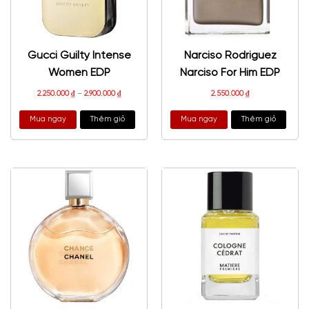
Gucci Guilty Intense
Narciso Rodriguez
Women EDP
Narciso For Him EDP
2.250.000
₫
–
2.900.000
₫
2.550.000
₫
Mua ngay
Thêm giỏ
Mua ngay
Thêm giỏ