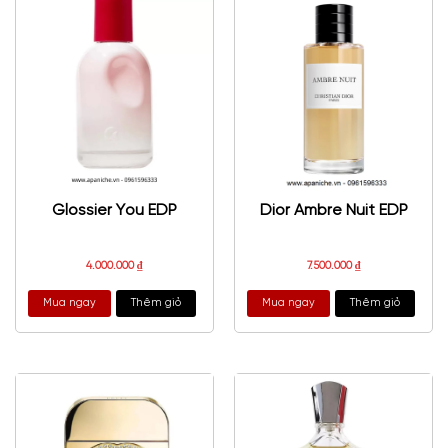
Glossier You EDP
Dior Ambre Nuit EDP
4.000.000
₫
7.500.000
₫
Mua ngay
Thêm giỏ
Mua ngay
Thêm giỏ