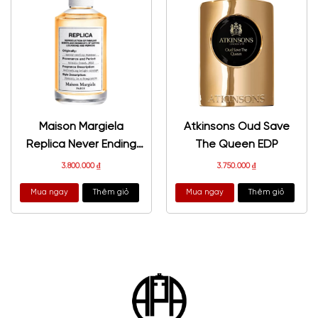
Maison Margiela
Atkinsons Oud Save
Replica Never Ending
The Queen EDP
Summer EDT
3.800.000
₫
3.750.000
₫
Mua ngay
Thêm giỏ
Mua ngay
Thêm giỏ