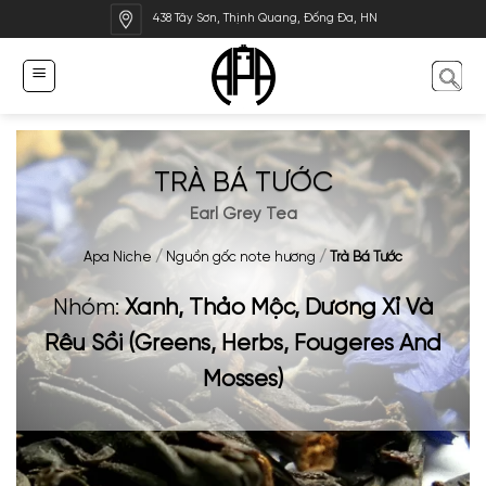
Bỏ
438 Tây Sơn, Thịnh Quang, Đống Đa, HN
qua
nội
dung
TRÀ BÁ TƯỚC
Earl Grey Tea
Apa Niche
/
Nguồn gốc note hương
/
Trà Bá Tước
Nhóm:
Xanh, Thảo Mộc, Dương Xỉ Và
Rêu Sồi (Greens, Herbs, Fougeres And
Mosses)