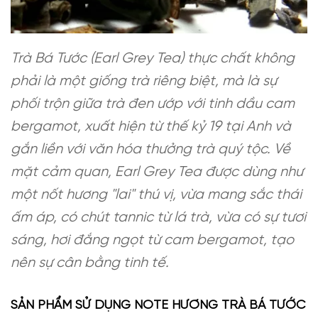
Trà Bá Tước (Earl Grey Tea) thực chất không
phải là một giống trà riêng biệt, mà là sự
phối trộn giữa trà đen ướp với tinh dầu cam
bergamot, xuất hiện từ thế kỷ 19 tại Anh và
gắn liền với văn hóa thưởng trà quý tộc. Về
mặt cảm quan, Earl Grey Tea được dùng như
một nốt hương "lai" thú vị, vừa mang sắc thái
ấm áp, có chút tannic từ lá trà, vừa có sự tươi
sáng, hơi đắng ngọt từ cam bergamot, tạo
nên sự cân bằng tinh tế.
SẢN PHẨM SỬ DỤNG NOTE HƯƠNG TRÀ BÁ TƯỚC