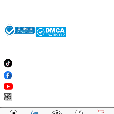
Hướng dẫn sử dụng nước hoa
Câu hỏi thường gặp
Tác giả
KẾT NỐI CHÚNG TÔI
Ánh Apa Niche
Apa Niche
Apa Niche Nước Hoa Hàng Hiệu
Zalo Apa Niche