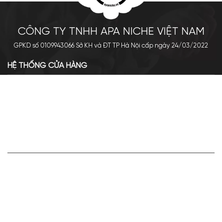
CÔNG TY TNHH APA NICHE VIỆT NAM
GPKD số 0109943066 Sở KH và ĐT TP Hà Nội cấp ngày 24/03/2022
HỆ THỐNG CỬA HÀNG
Cơ sở chính: 438 Tây Sơn - Đống Đa - Hà Nội
Hotline: 0961.596.333
Chi nhánh: Số 05, Lô OC 5-2, KĐT Shining City, Sơn La
Hotline: 085.90.66666
VỀ APA NICHE
Giới thiệu về Apa Niche
Tuyển dụng
Điều khoản sử dụng
Hoạt động của doanh nghiệp