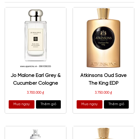
Jo Malone Earl Grey &
Atkinsons Oud Save
Cucumber Cologne
The King EDP
3.700.000
₫
3.750.000
₫
Mua ngay
Thêm giỏ
Mua ngay
Thêm giỏ