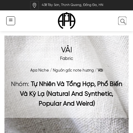
Bỏ
438 Tây Sơn, Thịnh Quang, Đống Đa, HN
qua
nội
dung
VẢI
Fabric
Apa Niche
/
Nguồn gốc note hương
/
Vải
Nhóm:
Tự Nhiên Và Tổng Hợp, Phổ Biến
Và Kỳ Lạ (Natural And Synthetic,
Popular And Weird)