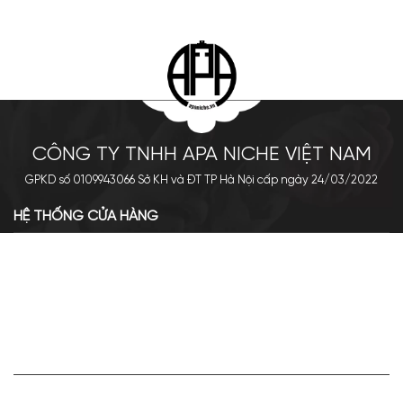
CÔNG TY TNHH APA NICHE VIỆT NAM
GPKD số 0109943066 Sở KH và ĐT TP Hà Nội cấp ngày 24/03/2022
HỆ THỐNG CỬA HÀNG
Cơ sở chính: 438 Tây Sơn - Đống Đa - Hà Nội
Hotline: 0961.596.333
Chi nhánh: Số 05, Lô OC 5-2, KĐT Shining City, Sơn La
Hotline: 085.90.66666
VỀ APA NICHE
Giới thiệu về Apa Niche