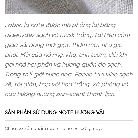
Fabric là note được mô phỏng lại bằng
aldehydes sạch và musk trắng, tái hiện cảm
giác vải bông mới giặt, thơm mát như gió
phơi. Mùi của nó nhẹ, khô, tinh tươm, đôi khi
gợi nhớ hơi phấn và hương quần áo sạch.
Trong thế giới nước hoa, Fabric tạo vibe sạch
sẽ, tối giản, hợp với hoa trắng, xà phòng và
các hương hướng skin-scent thanh lịch.
SẢN PHẨM SỬ DỤNG NOTE HƯƠNG VẢI
Chưa có sản phẩm nào cho note hương này.