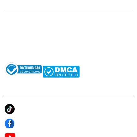
HỖ TRỢ KHÁCH HÀNG
Hotline: 0961596333
Hỗ trợ: hotro@apaniche.vn
Hướng dẫn sử dụng nước hoa
Câu hỏi thường gặp
Tác giả
KẾT NỐI CHÚNG TÔI
Ánh Apa Niche
Apa Niche
Apa Niche Nước Hoa Hàng Hiệu