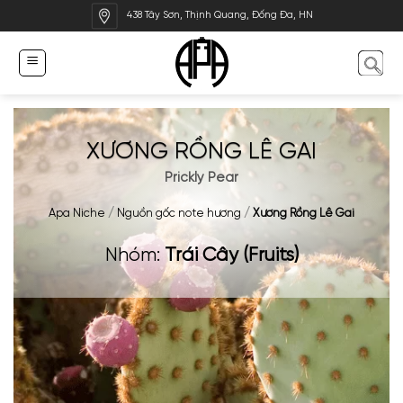
Bỏ
438 Tây Sơn, Thịnh Quang, Đống Đa, HN
qua
nội
dung
XƯƠNG RỒNG LÊ GAI
Prickly Pear
Apa Niche
/
Nguồn gốc note hương
/
Xương Rồng Lê Gai
Nhóm:
Trái Cây (Fruits)