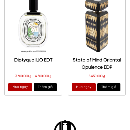
Diptyque ILIO EDT
State of Mind Oriental
Opulence EDP
3.600.000
₫
–
4.300.000
₫
5.450.000
₫
Mua ngay
Thêm giỏ
Mua ngay
Thêm giỏ