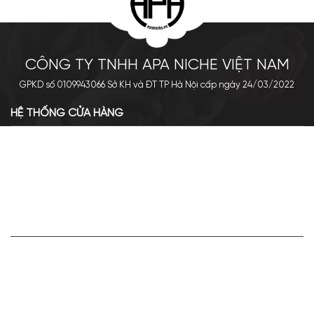
CÔNG TY TNHH APA NICHE VIỆT NAM
GPKD số 0109943066 Sở KH và ĐT TP Hà Nội cấp ngày 24/03/2022
HỆ THỐNG CỬA HÀNG
Cơ sở chính: 438 Tây Sơn - Đống Đa - Hà Nội
Hotline: 0961.596.333
Chi nhánh: Số 05, Lô OC 5-2, KĐT Shining City, Sơn La
Hotline: 085.90.66666
VỀ APA NICHE
Giới thiệu về Apa Niche
Tuyển dụng
Điều khoản sử dụng