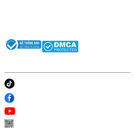
Hỗ trợ: hotro@apaniche.vn
Hướng dẫn sử dụng nước hoa
Câu hỏi thường gặp
Tác giả
KẾT NỐI CHÚNG TÔI
Ánh Apa Niche
Apa Niche
Apa Niche Nước Hoa Hàng Hiệu
Zalo Apa Niche