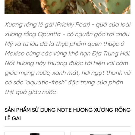
Xương rồng lê gai (Prickly Pear) - quả của loài
xương rồng Opuntia - có nguồn gốc tại châu
Mỹ và từ lâu đã là thực phẩm quen thuộc ở
Mexico cùng các vùng khô hạn Địa Trung Hải.
Nốt hương này thường được tái hiện với cảm
giác mọng nước, xanh mát, hơi ngọt thanh và
có sắc "aquatic-fresh" đặc trưng của phần
thịt quả giàu nước.
SẢN PHẨM SỬ DỤNG NOTE HƯƠNG XƯƠNG RỒNG
LÊ GAI