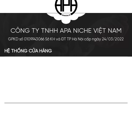
CÔNG TY TNHH APA NICHE VIỆT NAM
GPKD số 0109943066 Sở KH và ĐT TP Hà Nội cấp ngày 24/03/2022
HỆ THỐNG CỬA HÀNG
Cơ sở chính: 438 Tây Sơn - Đống Đa - Hà Nội
Hotline: 0961.596.333
Chi nhánh: Số 05, Lô OC 5-2, KĐT Shining City, Sơn La
Hotline: 085.90.66666
VỀ APA NICHE
Giới thiệu về Apa Niche
Tuyển dụng
Điều khoản sử dụng