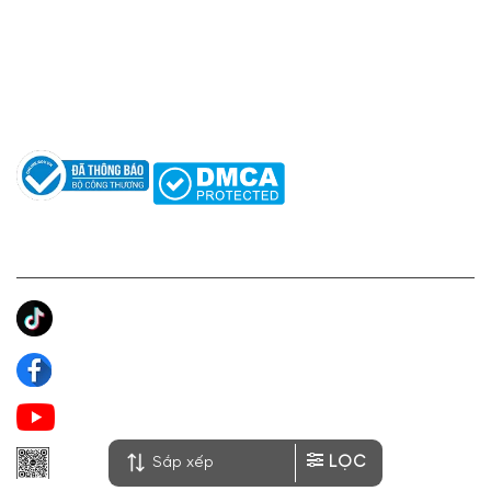
Hỗ trợ: hotro@apaniche.vn
Hướng dẫn sử dụng nước hoa
Câu hỏi thường gặp
Tác giả
KẾT NỐI CHÚNG TÔI
Ánh Apa Niche
Apa Niche
Apa Niche Nước Hoa Hàng Hiệu
LỌC
Zalo Apa Niche