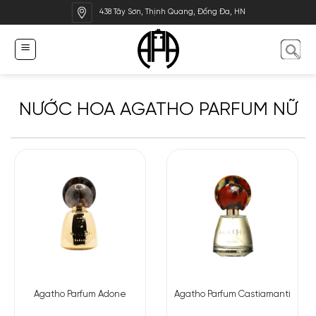
Bỏ
438 Tây Sơn, Thịnh Quang, Đống Đa, HN
qua
nội
dung
NƯỚC HOA AGATHO PARFUM NỮ
Agatho Parfum Adone
Agatho Parfum Castiamanti