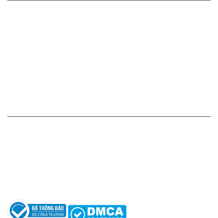
Cam kết - Bảo hành của chúng tôi
Chính sách giá cả
Chính sách thanh toán
Chính sách vận chuyển - giao nhận - kiểm hàng
Chính sách đổi hàng - trả hàng - hoàn tiền
Chính sách bảo mật thông tin
HỖ TRỢ KHÁCH HÀNG
Hotline: 0961596333
Hỗ trợ: hotro@apaniche.vn
Hướng dẫn sử dụng nước hoa
Câu hỏi thường gặp
Tác giả