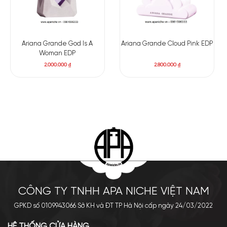
Ariana Grande God Is A
Ariana Grande Cloud Pink EDP
Woman EDP
2.000.000
₫
2.800.000
₫
CÔNG TY TNHH APA NICHE VIỆT NAM
GPKD số 0109943066 Sở KH và ĐT TP Hà Nội cấp ngày 24/03/2022
HỆ THỐNG CỬA HÀNG