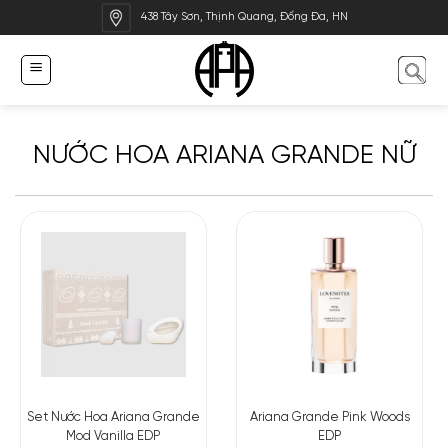
Bỏ
438 Tây Sơn, Thịnh Quang, Đống Đa, HN
qua
nội
dung
NƯỚC HOA ARIANA GRANDE NỮ
Set Nước Hoa Ariana Grande
Ariana Grande Pink Woods
Mod Vanilla EDP
EDP