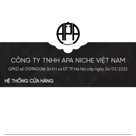
CÔNG TY TNHH APA NICHE VIỆT NAM
GPKD số 0109943066 Sở KH và ĐT TP Hà Nội cấp ngày 24/03/2022
HỆ THỐNG CỬA HÀNG
Cơ sở chính: 438 Tây Sơn - Đống Đa - Hà Nội
Hotline: 0961.596.333
Chi nhánh: Số 05, Lô OC 5-2, KĐT Shining City, Sơn La
Hotline: 085.90.66666
VỀ APA NICHE