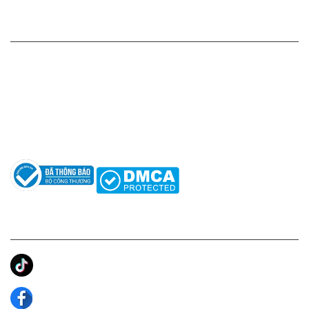
HỖ TRỢ KHÁCH HÀNG
Hotline: 0961596333
Hỗ trợ: hotro@apaniche.vn
Hướng dẫn sử dụng nước hoa
Câu hỏi thường gặp
Tác giả
KẾT NỐI CHÚNG TÔI
Ánh Apa Niche
Apa Niche