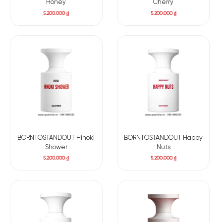
Honey
Cherry
5.200.000
₫
5.200.000
₫
BORNTOSTANDOUT Hinoki
BORNTOSTANDOUT Happy
Shower
Nuts
5.200.000
₫
5.200.000
₫