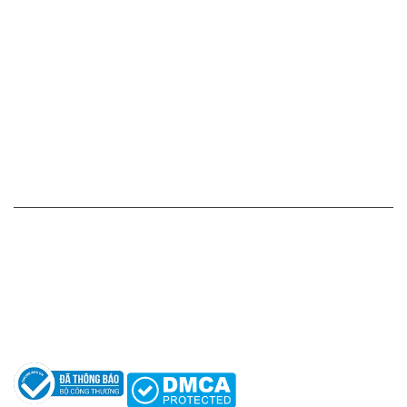
Cam kết - Bảo hành của chúng tôi
Chính sách giá cả
Chính sách thanh toán
Chính sách vận chuyển - giao nhận - kiểm hàng
Chính sách đổi hàng - trả hàng - hoàn tiền
Chính sách bảo mật thông tin
HỖ TRỢ KHÁCH HÀNG
Hotline: 0961596333
Hỗ trợ: hotro@apaniche.vn
Hướng dẫn sử dụng nước hoa
Câu hỏi thường gặp
Tác giả