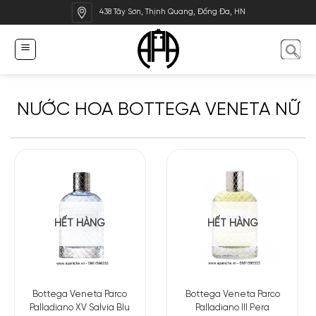
Bỏ
438 Tây Sơn, Thịnh Quang, Đống Đa, HN
qua
nội
dung
NƯỚC HOA BOTTEGA VENETA NỮ
HẾT HÀNG
HẾT HÀNG
Bottega Veneta Parco
Bottega Veneta Parco
Palladiano XV Salvia Blu
Palladiano III Pera