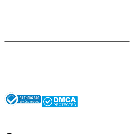
Chính sách vận chuyển - giao nhận - kiểm hàng
Chính sách đổi hàng - trả hàng - hoàn tiền
Chính sách bảo mật thông tin
HỖ TRỢ KHÁCH HÀNG
Hotline: 0961596333
Hỗ trợ: hotro@apaniche.vn
Hướng dẫn sử dụng nước hoa
Câu hỏi thường gặp
Tác giả
KẾT NỐI CHÚNG TÔI