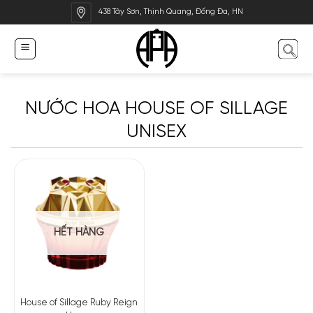
Bỏ
438 Tây Sơn, Thịnh Quang, Đống Đa, HN
qua
nội
dung
NƯỚC HOA HOUSE OF SILLAGE
UNISEX
HẾT HÀNG
House of Sillage Ruby Reign