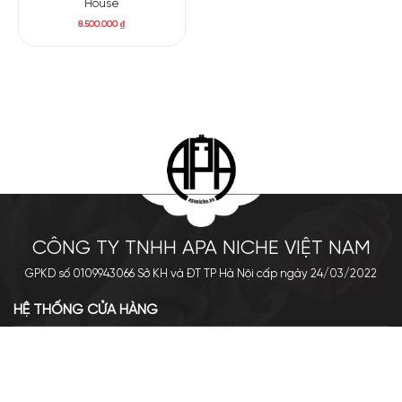
House
8.500.000
₫
CÔNG TY TNHH APA NICHE VIỆT NAM
GPKD số 0109943066 Sở KH và ĐT TP Hà Nội cấp ngày 24/03/2022
HỆ THỐNG CỬA HÀNG
Cơ sở chính: 438 Tây Sơn - Đống Đa - Hà Nội
Hotline: 0961.596.333
Chi nhánh: Số 05, Lô OC 5-2, KĐT Shining City, Sơn La