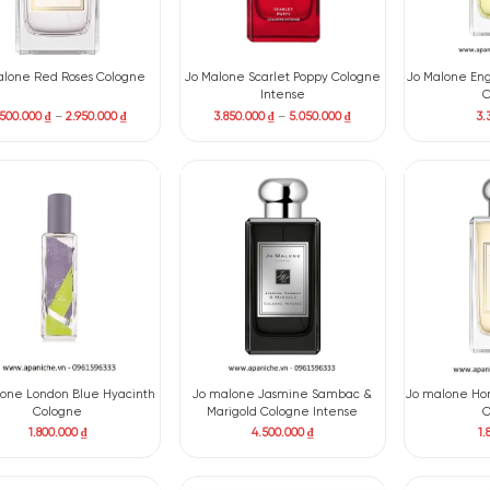
Jo Malone Red Roses Cologne
Jo Malone Scarlet Poppy C
Intense
2.500.000
₫
–
2.950.000
₫
3.850.000
₫
–
5.050.00