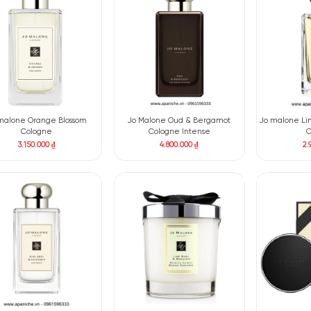
Jo malone Nectarine Blossom &
Jo Malone Peony Blush 
Honey Cologne
Cologne
4.050.000
₫
2.500.000
₫
–
3.500.00