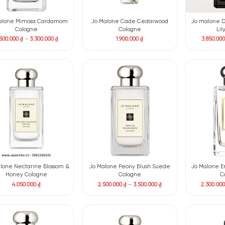
Jo malone Ginger Biscuit Cologne
Jo malone Frangipani Fl
Cologne
3.050.000
₫
1.800.000
₫
–
3.050.00
Jo malone Mimosa Cardamom
Jo Malone Cade Cedar
Cologne
Cologne
2.500.000
₫
–
3.300.000
₫
1.900.000
₫