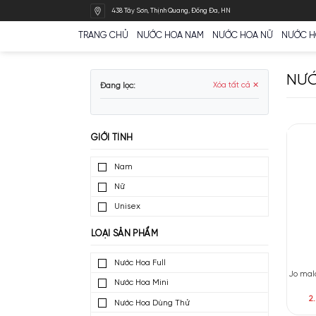
Bỏ
438 Tây Sơn, Thịnh Quang, Đống Đa, HN
qua
nội
TRANG CHỦ
NƯỚC HOA NAM
NƯỚC HOA N
dung
Đang lọc:
Xóa tất cả ✕
GIỚI TÍNH
Nam
Nữ
Unisex
LOẠI SẢN PHẨM
Nước Hoa Full