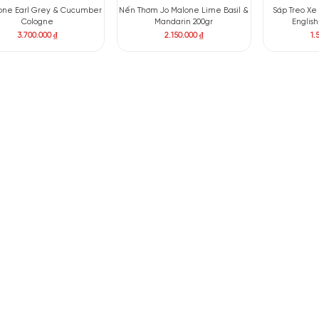
Jo malone Orange Blossom
Jo Malone Oud & Berg
Cologne
Cologne Intense
3.150.000
₫
4.800.000
₫