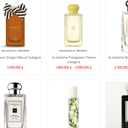
Jo malone London Blue Hyacinth
Jo malone Jasmine Sam
Cologne
Marigold Cologne Inte
1.800.000
₫
4.500.000
₫