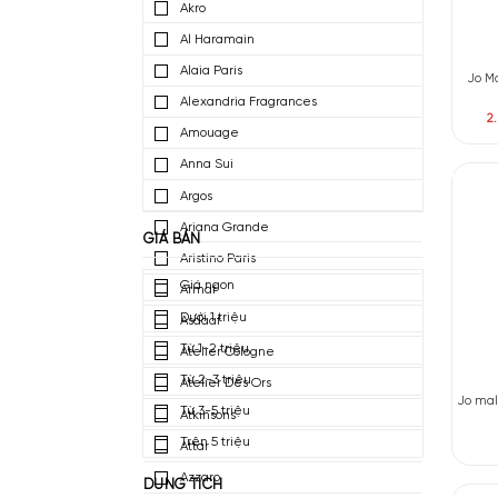
4711
Abercrombie & Fitch
Acqua Di Parma
Afnan Perfumes
Agatho Parfum
Akro
Al Haramain
Alaia Paris
Alexandria Fragrances
Amouage
Anna Sui
Argos
Ariana Grande
GIÁ BÁN
Aristino Paris