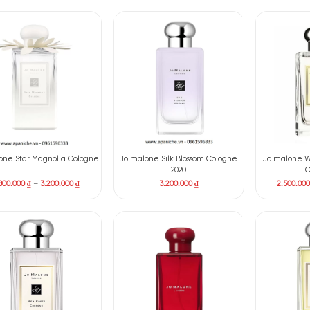
Jo malone Wild Bluebell Cologne
Jo malone White Moss & S
Cologne
2.500.000
₫
–
3.900.000
₫
3.200.000
₫
Jo malone Star Magnolia Cologne
Jo malone Silk Blossom C
2020
1.800.000
₫
–
3.200.000
₫
3.200.000
₫