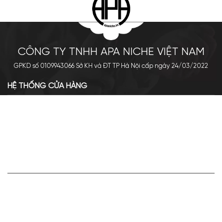
CÔNG TY TNHH APA NICHE VIỆT NAM
GPKD số 0109943066 Sở KH và ĐT TP Hà Nội cấp ngày 24/03/2022
HỆ THỐNG CỬA HÀNG
Cơ sở chính: 438 Tây Sơn - Đống Đa - Hà Nội
Hotline: 0961.596.333
Chi nhánh: Số 05, Lô OC 5-2, KĐT Shining City, Sơn La
Hotline: 085.90.66666
VỀ APA NICHE
Giới thiệu về Apa Niche
Tuyển dụng
Điều khoản sử dụng