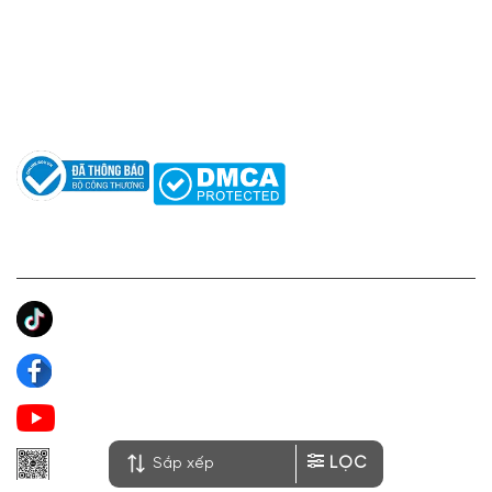
Hỗ trợ: hotro@apaniche.vn
Hướng dẫn sử dụng nước hoa
Câu hỏi thường gặp
Tác giả
KẾT NỐI CHÚNG TÔI
Ánh Apa Niche
Apa Niche
Apa Niche Nước Hoa Hàng Hiệu
LỌC
Zalo Apa Niche