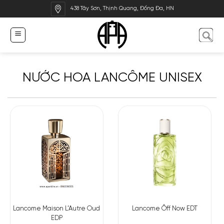
Bỏ
438 Tây Sơn, Thịnh Quang, Đống Đa, HN
qua
nội
dung
NƯỚC HOA LANCÔME UNISEX
Lancome Maison L’Autre Oud
Lancome Ôff Now EDT
EDP