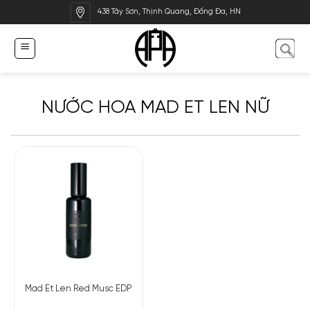
Bỏ
438 Tây Sơn, Thịnh Quang, Đống Đa, HN
qua
nội
dung
NƯỚC HOA MAD ET LEN NỮ
Mad Et Len Red Musc EDP