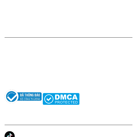
Chính sách đổi hàng - trả hàng - hoàn tiền
Chính sách bảo mật thông tin
HỖ TRỢ KHÁCH HÀNG
Hotline: 0961596333
Hỗ trợ: hotro@apaniche.vn
Hướng dẫn sử dụng nước hoa
Câu hỏi thường gặp
Tác giả
KẾT NỐI CHÚNG TÔI
Ánh Apa Niche