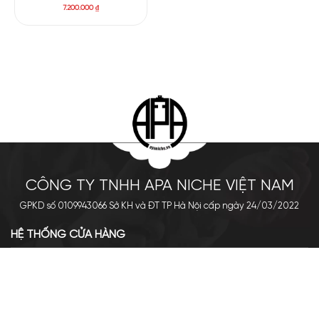
7.200.000
₫
CÔNG TY TNHH APA NICHE VIỆT NAM
GPKD số 0109943066 Sở KH và ĐT TP Hà Nội cấp ngày 24/03/2022
HỆ THỐNG CỬA HÀNG
Cơ sở chính: 438 Tây Sơn - Đống Đa - Hà Nội
Hotline: 0961.596.333
Chi nhánh: Số 05, Lô OC 5-2, KĐT Shining City, Sơn La
Hotline: 085.90.66666