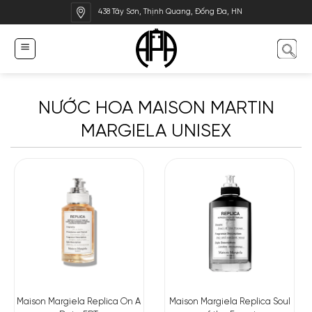
Bỏ
438 Tây Sơn, Thịnh Quang, Đống Đa, HN
qua
nội
dung
NƯỚC HOA MAISON MARTIN
MARGIELA UNISEX
Maison Margiela Replica On A
Maison Margiela Replica Soul