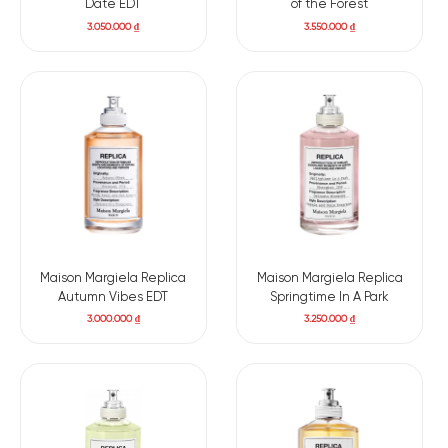
Date EDT
of the Forest
3.050.000
₫
3.550.000
₫
Maison Margiela Replica
Maison Margiela Replica
Autumn Vibes EDT
Springtime In A Park
3.000.000
₫
3.250.000
₫