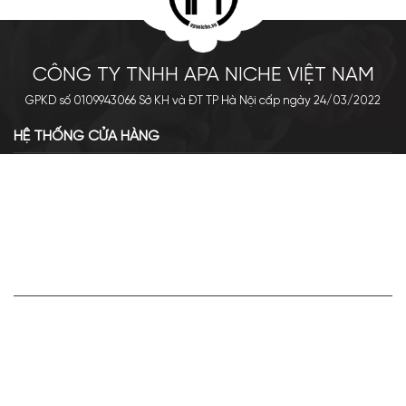
CÔNG TY TNHH APA NICHE VIỆT NAM
GPKD số 0109943066 Sở KH và ĐT TP Hà Nội cấp ngày 24/03/2022
HỆ THỐNG CỬA HÀNG
Cơ sở chính: 438 Tây Sơn - Đống Đa - Hà Nội
Hotline: 0961.596.333
Chi nhánh: Số 05, Lô OC 5-2, KĐT Shining City, Sơn La
Hotline: 085.90.66666
VỀ APA NICHE
Giới thiệu về Apa Niche
Tuyển dụng
Điều khoản sử dụng
Hoạt động của doanh nghiệp