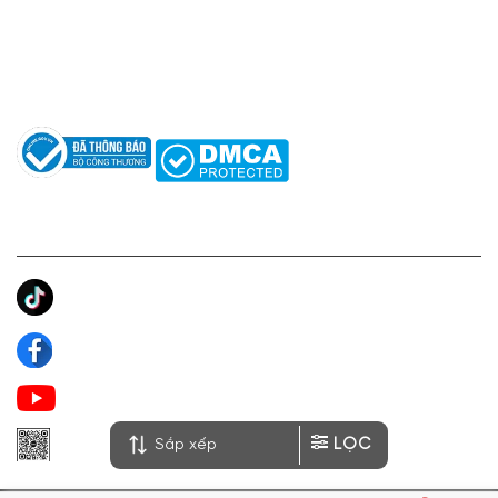
Hỗ trợ: hotro@apaniche.vn
Hướng dẫn sử dụng nước hoa
Câu hỏi thường gặp
Tác giả
KẾT NỐI CHÚNG TÔI
Ánh Apa Niche
Apa Niche
Apa Niche Nước Hoa Hàng Hiệu
LỌC
Zalo Apa Niche