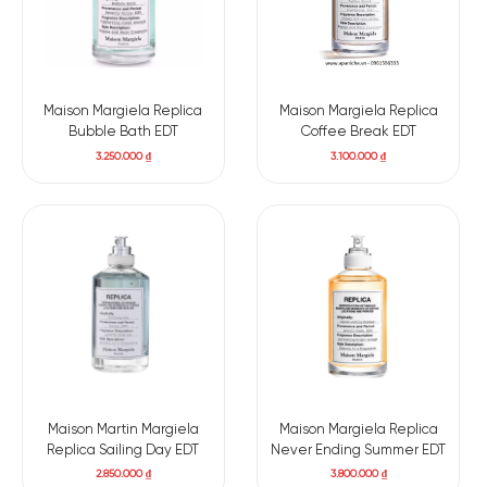
Maison Margiela Replica
Maison Margiela Replica
Bubble Bath EDT
Coffee Break EDT
3.250.000
₫
3.100.000
₫
Maison Martin Margiela
Maison Margiela Replica
Replica Sailing Day EDT
Never Ending Summer EDT
2.850.000
₫
3.800.000
₫