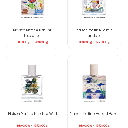
Maison Matine Nature
Maison Matine Lost In
Insolente
Translation
880.000
₫
–
1.700.000
₫
880.000
₫
–
1.950.000
₫
Maison Matine Into The Wild
Maison Matine Hasard Bazar
880.000
₫
–
1.950.000
₫
880.000
₫
–
1.950.000
₫