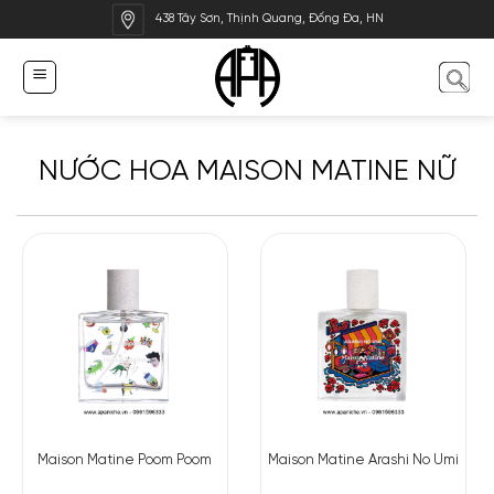
Bỏ
438 Tây Sơn, Thịnh Quang, Đống Đa, HN
qua
nội
dung
NƯỚC HOA MAISON MATINE NỮ
Maison Matine Poom Poom
Maison Matine Arashi No Umi