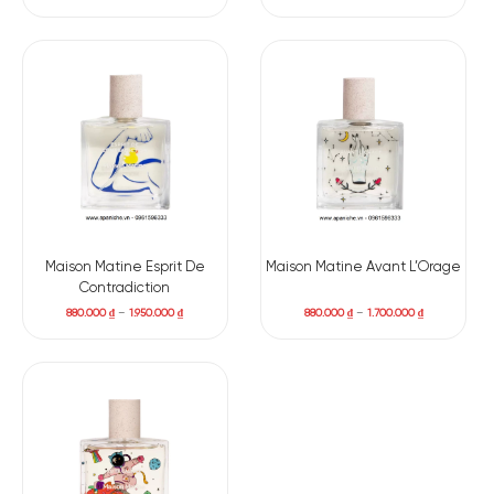
Maison Matine Esprit De
Maison Matine Avant L’Orage
Contradiction
880.000
₫
–
1.950.000
₫
880.000
₫
–
1.700.000
₫