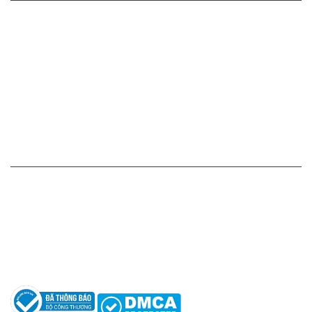
Cam kết - Bảo hành của chúng tôi
Chính sách giá cả
Chính sách thanh toán
Chính sách vận chuyển - giao nhận - kiểm hàng
Chính sách đổi hàng - trả hàng - hoàn tiền
Chính sách bảo mật thông tin
HỖ TRỢ KHÁCH HÀNG
Hotline: 0961596333
Hỗ trợ: hotro@apaniche.vn
Hướng dẫn sử dụng nước hoa
Câu hỏi thường gặp
Tác giả