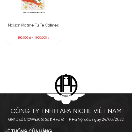
Maison Matine Tu Te Calmes
880.000
₫
–
1.900.000
₫
CÔNG TY TNHH APA NICHE VIỆT NAM
GPKD số 0109943066 Sở KH và ĐT TP Hà Nội cấp ngày 24/03/2022
HỆ THỐNG CỬA HÀNG