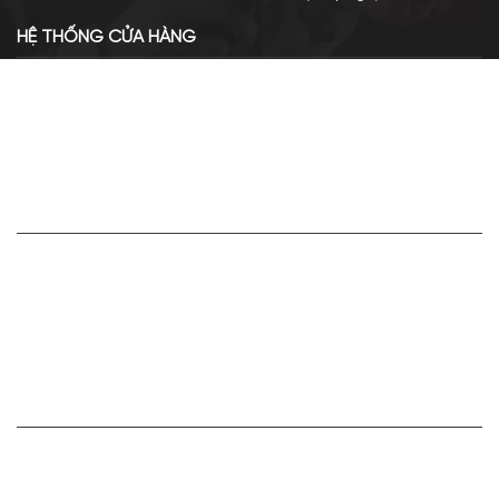
HỆ THỐNG CỬA HÀNG
Cơ sở chính: 438 Tây Sơn - Đống Đa - Hà Nội
Hotline: 0961.596.333
Chi nhánh: Số 05, Lô OC 5-2, KĐT Shining City, Sơn La
Hotline: 085.90.66666
VỀ APA NICHE
Giới thiệu về Apa Niche
Tuyển dụng
Điều khoản sử dụng
Hoạt động của doanh nghiệp
HỢP TÁC VÀ LIÊN KẾT
Bán hàng cùng Apa Niche Ctv/Sỉ/Nhượng quyền