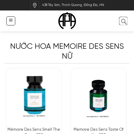
Bỏ
438 Tây Sơn, Thịnh Quang, Đống Đa, HN
qua
nội
dung
NƯỚC HOA MEMOIRE DES SENS
NỮ
Mémoire Des Sens Smell The
Memoire Des Sens Taste Of