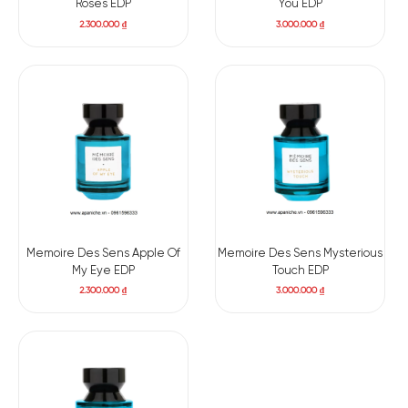
Roses EDP
You EDP
2.300.000
₫
3.000.000
₫
Memoire Des Sens Apple Of
Memoire Des Sens Mysterious
My Eye EDP
Touch EDP
2.300.000
₫
3.000.000
₫