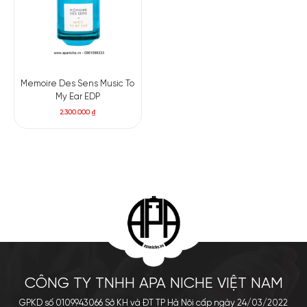
Memoire Des Sens Music To
My Ear EDP
2.300.000
₫
CÔNG TY TNHH APA NICHE VIỆT NAM
GPKD số 0109943066 Sở KH và ĐT TP Hà Nội cấp ngày 24/03/2022