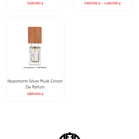
3.600.000
₫
3.300.000
₫
–
4.650.000
₫
Nasomatto Silver Musk Extrait
De Parfum
3.800.000
₫