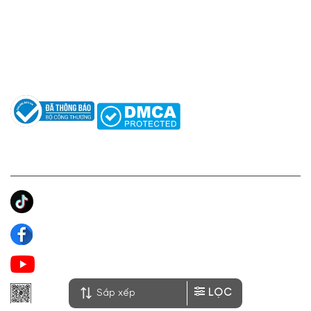
Hỗ trợ: hotro@apaniche.vn
Hướng dẫn sử dụng nước hoa
Câu hỏi thường gặp
Tác giả
KẾT NỐI CHÚNG TÔI
Ánh Apa Niche
Apa Niche
Apa Niche Nước Hoa Hàng Hiệu
LỌC
Zalo Apa Niche