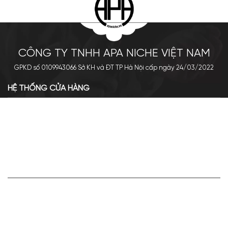
CÔNG TY TNHH APA NICHE VIỆT NAM
GPKD số 0109943066 Sở KH và ĐT TP Hà Nội cấp ngày 24/03/2022
HỆ THỐNG CỬA HÀNG
Cơ sở chính: 438 Tây Sơn - Đống Đa - Hà Nội
Hotline: 0961.596.333
Chi nhánh: Số 05, Lô OC 5-2, KĐT Shining City, Sơn La
Hotline: 085.90.66666
VỀ APA NICHE
Giới thiệu về Apa Niche
Tuyển dụng
Điều khoản sử dụng