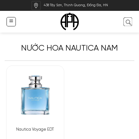
Bỏ
438 Tây Sơn, Thịnh Quang, Đống Đa, HN
qua
nội
dung
NƯỚC HOA NAUTICA NAM
Nautica Voyage EDT