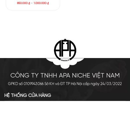
850.000
₫
–
1.000.000
₫
CÔNG TY TNHH APA NICHE VIỆT NAM
GPKD số 0109943066 Sở KH và ĐT TP Hà Nội cấp ngày 24/03/2022
HỆ THỐNG CỬA HÀNG
Cơ sở chính: 438 Tây Sơn - Đống Đa - Hà Nội
Hotline: 0961.596.333
Chi nhánh: Số 05, Lô OC 5-2, KĐT Shining City, Sơn La
Hotline: 085.90.66666