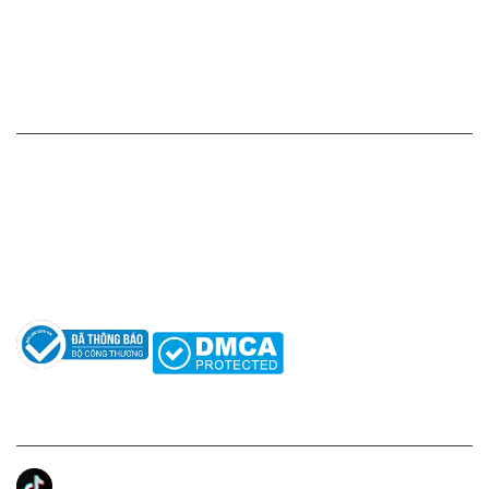
Chính sách đổi hàng - trả hàng - hoàn tiền
Chính sách bảo mật thông tin
HỖ TRỢ KHÁCH HÀNG
Hotline: 0961596333
Hỗ trợ: hotro@apaniche.vn
Hướng dẫn sử dụng nước hoa
Câu hỏi thường gặp
Tác giả
KẾT NỐI CHÚNG TÔI
Ánh Apa Niche