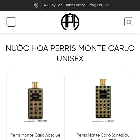
Bỏ
438 Tây Sơn, Thịnh Quang, Đống Đa, HN
qua
nội
dung
NƯỚC HOA PERRIS MONTE CARLO
UNISEX
Perris Monte Carlo Absolue
Perris Monte Carlo Santal du