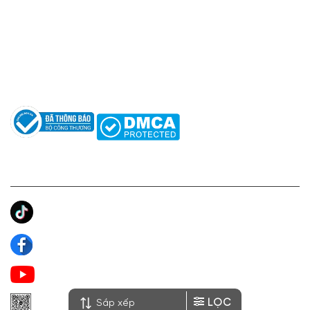
Hotline: 0961596333
Hỗ trợ: hotro@apaniche.vn
Hướng dẫn sử dụng nước hoa
Câu hỏi thường gặp
Tác giả
KẾT NỐI CHÚNG TÔI
Ánh Apa Niche
Apa Niche
Apa Niche Nước Hoa Hàng Hiệu
LỌC
Zalo Apa Niche