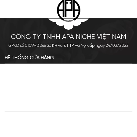
CÔNG TY TNHH APA NICHE VIỆT NAM
GPKD số 0109943066 Sở KH và ĐT TP Hà Nội cấp ngày 24/03/2022
HỆ THỐNG CỬA HÀNG
Cơ sở chính: 438 Tây Sơn - Đống Đa - Hà Nội
Hotline: 0961.596.333
Chi nhánh: Số 05, Lô OC 5-2, KĐT Shining City, Sơn La
Hotline: 085.90.66666
VỀ APA NICHE
Giới thiệu về Apa Niche
Tuyển dụng