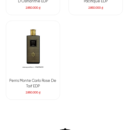
D’Osmanthe EDP
Pacifique EDP
2.850.000
₫
2.850.000
₫
Perris Monte Carlo Rose De
Taif EDP
2.850.000
₫