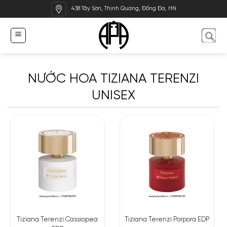
Bỏ
438 Tây Sơn, Thịnh Quang, Đống Đa, HN
qua
nội
dung
NƯỚC HOA TIZIANA TERENZI
UNISEX
Tiziana Terenzi Cassiopea
Tiziana Terenzi Porpora EDP