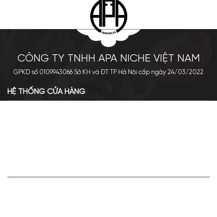
CÔNG TY TNHH APA NICHE VIỆT NAM
GPKD số 0109943066 Sở KH và ĐT TP Hà Nội cấp ngày 24/03/2022
HỆ THỐNG CỬA HÀNG
Cơ sở chính: 438 Tây Sơn - Đống Đa - Hà Nội
Hotline: 0961.596.333
Chi nhánh: Số 05, Lô OC 5-2, KĐT Shining City, Sơn La
Hotline: 085.90.66666
VỀ APA NICHE
Giới thiệu về Apa Niche
Tuyển dụng