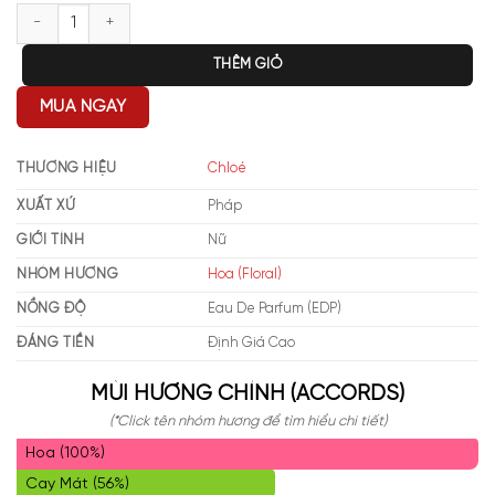
Chloe Atelier Des Fleurs Hibiscus Abelmoschus số lượng
THÊM GIỎ
MUA NGAY
THƯƠNG HIỆU
Chloé
XUẤT XỨ
Pháp
GIỚI TÍNH
Nữ
NHÓM HƯƠNG
Hoa (Floral)
NỒNG ĐỘ
Eau De Parfum (EDP)
ĐÁNG TIỀN
Định Giá Cao
MÙI HƯƠNG CHÍNH (ACCORDS)
(*Click tên nhóm hương để tìm hiểu chi tiết)
Hoa (100%)
Cay Mát (56%)