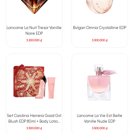
Lancome La Nuit Tresor Vanille
Bvlgari Omnia Crystalline EDP
Noire EDP
3.200.000
₫
3.300.000
₫
Set Carolina Herrera Good Girl
Lancome La Vie Est Belle
Blush EDP 80ml + Body Lotion
Vanille Nude EDP
100ml
3.300.000
₫
3.500.000
₫