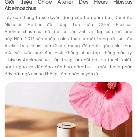
Giới thiệu Chloe Atelier Des Fleurs Hibiscus
Abelmoschus
Lấy cảm hứng từ sự duyên dáng của hoa dâm bụt, Domitille
Michalon Bertier đã sáng tạo nên Chloé Hibiscus
Abelmoschus như một bài ca tôn vinh vẻ đẹp của loài hoa
này. Năm 2019, sản phẩm chính thức ra mắt trong bộ sưu tập
Atelier Des Fleurs của Chloé, mang đến một góc nhìn khác
biệt về nước hoa đơn mùi. Không phức tạp, không cầu kỳ,
Hibiscus Abelmoschus tập trung làm nổi bật sự thanh khiết,
ngọt ngào và độc đáo của hoa dâm bụt – một thành phần
đầy bất ngờ nhưng không kém phần quyến rũ.