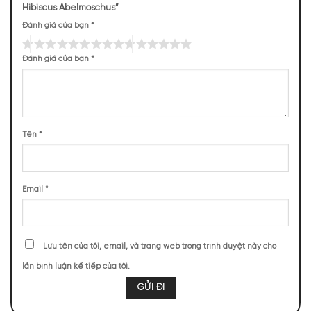
Hibiscus Abelmoschus”
Đánh giá của bạn
*
Mùi hương của Chloé Hibiscus Abelmoschus
Đánh giá của bạn
*
NHỮNG NOTE HƯƠNG THEO CẢM NHẬN
THỰC TẾ
Tên
*
104 (100,00%)
Email
*
BASE NOTES
Lưu tên của tôi, email, và trang web trong trình duyệt này cho
Hoa Dâm Bụt
lần bình luận kế tiếp của tôi.
Chloe Hibiscus Abelmoschus chạm đến trái tim người dùng
ngay từ giây phút đầu tiên nhờ hương hoa dâm bụt sáng