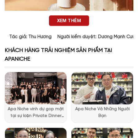
XEM THÊM
Tác giả:
Thu Hương
Người kiểm duyệt:
Dương Mạnh Cườ
KHÁCH HÀNG TRẢI NGHIỆM SẢN PHẨM TẠI
APANICHE
Thiết kế của Hibiscus Abelmoschus Chloé
Atelier Des Fleurs Hibiscus Abelmoschus sở hữu thiết kế chuẩn
mực của dòng Atelier Des Fleurs với vẻ ngoài tinh giản nhưng
sang trọng. Thân chai được chế tác từ thủy tinh trong suốt, để
Apa Niche vinh dự góp mặt
Apa Niche Và Những Người
lộ tinh chất màu vàng nhạt bên trong, tạo nên cảm giác
tại sự kiện Private Dinner
Bạn
trong trẻo và thanh thoát. Các đường gân dọc trên thân chai
đặc biệt của Lattafa
gợi liên tưởng đến những cánh hoa dâm bụt mềm mại, còn
Vietnam
nắp chai bọc lớp giả da màu trắng ngà điểm thêm viền kim