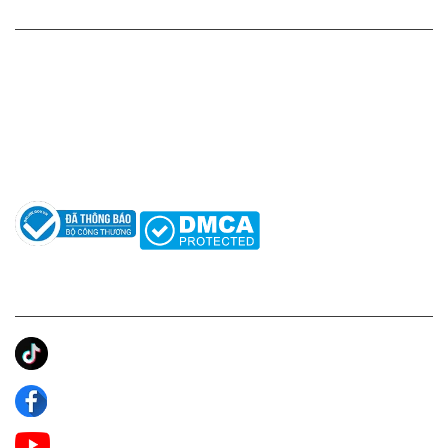
HỖ TRỢ KHÁCH HÀNG
Hotline: 0961596333
Hỗ trợ: hotro@apaniche.vn
Hướng dẫn sử dụng nước hoa
Câu hỏi thường gặp
Tác giả
KẾT NỐI CHÚNG TÔI
Ánh Apa Niche
Apa Niche
Apa Niche Nước Hoa Hàng Hiệu