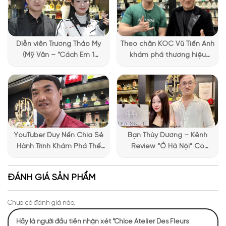
loại ánh vàng mang lại nét thanh lịch vượt thời gian. Chính
thiết kế này đã phần nào truyền tải được triết lý tối giản đầy
tao nhã của thương hiệu Chloé.
Diễn viên Trương Thảo My
Theo chân KOC Vũ Tiến Anh
(Mỹ Vân – “Cách Em 1
khám phá thương hiệu
Millimet”) ghé Apa Niche và
Lattafa tại Apa Niche
chia sẻ trải nghiệm chọn
nước hoa đầy thú vị
YouTuber Duy Nến Chia Sẻ
Bạn Thùy Dương – Kênh
Hành Trình Khám Phá Thế
Review “Ở Hà Nội” Có
Giới Hương Thơm Tại Apa
Những Trải Nghiệm Thú Vị Tại
Niche
Apa Niche
ĐÁNH GIÁ SẢN PHẨM
Chưa có đánh giá nào.
Hãy là người đầu tiên nhận xét “Chloe Atelier Des Fleurs