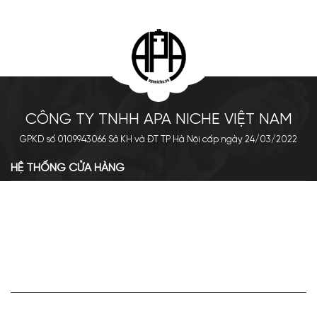
CÔNG TY TNHH APA NICHE VIỆT NAM
GPKD số 0109943066 Sở KH và ĐT TP Hà Nội cấp ngày 24/03/2022
HỆ THỐNG CỬA HÀNG
Cơ sở chính: 438 Tây Sơn - Đống Đa - Hà Nội
Hotline: 0961.596.333
Chi nhánh: Số 05, Lô OC 5-2, KĐT Shining City, Sơn La
Hotline: 085.90.66666
VỀ APA NICHE
Giới thiệu về Apa Niche