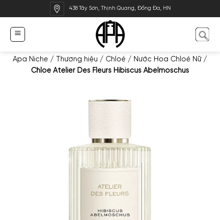
Bỏ
438 Tây Sơn, Thịnh Quang, Đống Đa, HN
qua
nội
dung
Apa Niche
/
Thương hiệu
/
Chloé
/
Nước Hoa Chloé Nữ
/
Chloe Atelier Des Fleurs Hibiscus Abelmoschus