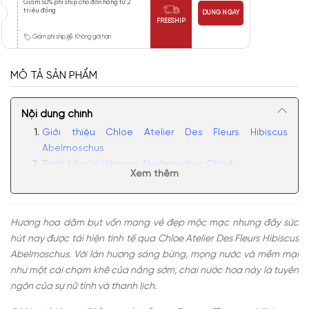
Giảm 50% phí ship cho đơn hàng từ 2
triệu đồng
DÙNG NGAY
FREESHIP
Giảm phí ship
Không giới hạn
MÔ TẢ SẢN PHẨM
Nội dung chính
Giới thiệu Chloe Atelier Des Fleurs Hibiscus
Abelmoschus
Thiết kế của Hibiscus Abelmoschus Chloé
Xem thêm
Mùi hương của Chloé Hibiscus Abelmoschus
Có nên mua nước hoa unisex Chloe Atelier Des
Fleurs Hibiscus Abelmoschus không?
Hương hoa dâm bụt vốn mang vẻ đẹp mộc mạc nhưng đầy sức
hút nay được tái hiện tinh tế qua Chloe Atelier Des Fleurs Hibiscus
Abelmoschus. Với làn hương sáng bừng, mọng nước và mềm mại
như một cái chạm khẽ của nắng sớm, chai nước hoa này là tuyên
ngôn của sự nữ tính và thanh lịch.