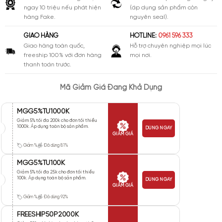
ngay 10 triệu nếu phát hiện
(áp dụng sản phẩm còn
hàng Fake.
nguyên seal).
GIAO HÀNG
HOTLINE:
0961 596 333
Giao hàng toàn quốc,
Hỗ trợ chuyên nghiệp mọi lúc
freeship 100% với đơn hàng
mọi nơi.
thanh toán trước.
Mã Giảm Giá Đang Khả Dụng
MGG5%TU1000K
Giảm 5% tối đa 200k cho đơn tối thiểu
1000k. Áp dụng toàn bộ sản phẩm.
DÙNG NGAY
GIẢM GIÁ
Giảm %
Đã dùng 81%
MGG5%TU100K
Giảm 5% tối đa 25k cho đơn tối thiểu
100k. Áp dụng toàn bộ sản phẩm.
DÙNG NGAY
GIẢM GIÁ
Giảm %
Đã dùng 92%
FREESHIP50P2000K