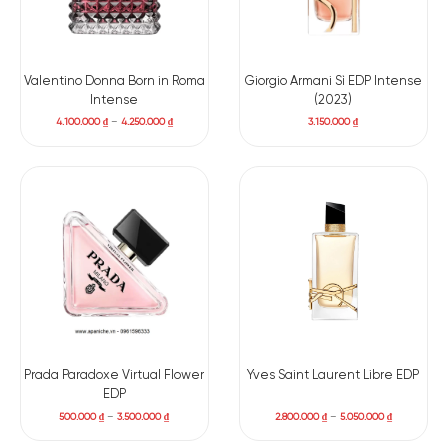
Valentino Donna Born in Roma
Giorgio Armani Sì EDP Intense
Intense
(2023)
4.100.000
₫
–
4.250.000
₫
3.150.000
₫
Prada Paradoxe Virtual Flower
Yves Saint Laurent Libre EDP
EDP
500.000
₫
–
3.500.000
₫
2.800.000
₫
–
5.050.000
₫