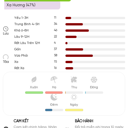
Xạ Hương (47%)
11
Yếu 1-3H
34
Trung Bình 4-5H
46
Khá 6-8H
Lưu
22
Lâu 9-12H
4
Rất Lâu Trên 12H
37
Gần
58
Vừa Phải
Tỏa
15
Xa
16
Rất Xa
Xuân
Hạ
Thu
Đông
Đêm
Ngày
CAM KẾT
BẢO HÀNH
Cam kết chính hãng. Nhận
Đổi trả miễn phí trong 10 ngày