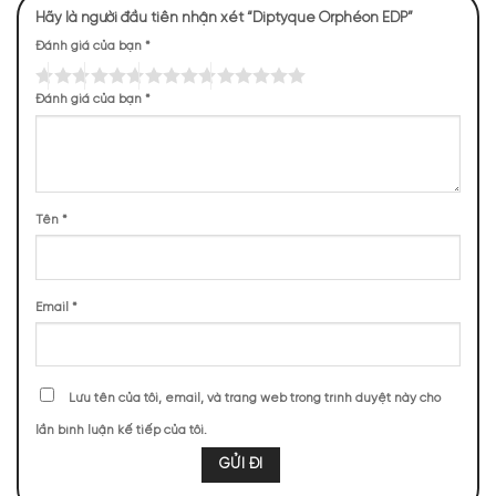
Hãy là người đầu tiên nhận xét “Diptyque Orphéon EDP”
Đánh giá của bạn
*
Đánh giá của bạn
*
Tên
*
Mùi hương của Diptyque Orphéon EDP
NHỮNG NOTE HƯƠNG THEO CẢM NHẬN
THỰC TẾ
Email
*
709 (30,07%)
610 (25,87%)
442 (18,74%)
373 (15,82%)
Lưu tên của tôi, email, và trang web trong trình duyệt này cho
224 (9,50%)
lần bình luận kế tiếp của tôi.