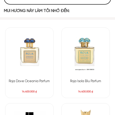
TOP NOTES
MÙI HƯƠNG NÀY LÀM TÔI NHỚ ĐẾN:
Quả Bách Xù
MIDDLE NOTES
Hoa Nhài
BASE NOTES
Roja Dove Oceania Parfum
Roja Isola Blu Parfum
Đậu Tonka
Gỗ Tuyết Tùng
Phấn
14.400.000
₫
14.400.000
₫
Orphéon Diptyque là một bản giao hưởng tinh tế giữa các
tầng hương. Hương đầu mở ra với quả bách xù – tươi mát,
sảng khoái và ngọt nhẹ như ly cocktail đặc trưng của quán
bar Paris. Tiếp theo, lớp hương giữa bung tỏa với sự thanh