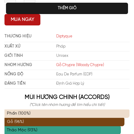
THÊM GIỎ
MUA NGAY
THƯƠNG HIỆU
Diptyque
XUẤT XỨ
Pháp
GIỚI TÍNH
Unisex
NHÓM HƯƠNG
Gỗ Chypre (Woody Chypre)
NỒNG ĐỘ
Eau De Parfum (EDP)
ĐÁNG TIỀN
Định Giá Hợp Lý
MÙI HƯƠNG CHÍNH (ACCORDS)
(*Click tên nhóm hương để tìm hiểu chi tiết)
Phấn (100%)
Gỗ (96%)
Thảo Mộc (93%)