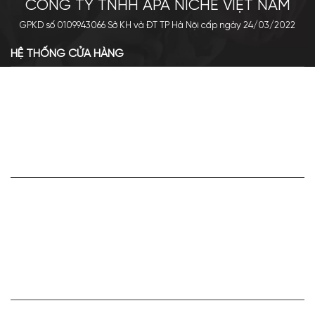
CÔNG TY TNHH APA NICHE VIỆT NAM
GPKD số 0109943066 Sở KH và ĐT TP Hà Nội cấp ngày 24/03/2022
HỆ THỐNG CỬA HÀNG
Cơ sở chính: 438 Tây Sơn - Đống Đa - Hà Nội
Hotline: 0961.596.333
Chi nhánh: Số 05, Lô OC 5-2, KĐT Shining City, Sơn La
Hotline: 085.90.66666
VỀ APA NICHE
Giới thiệu về Apa Niche
Tuyển dụng
Điều khoản sử dụng
Hoạt động của doanh nghiệp
HỢP TÁC VÀ LIÊN KẾT