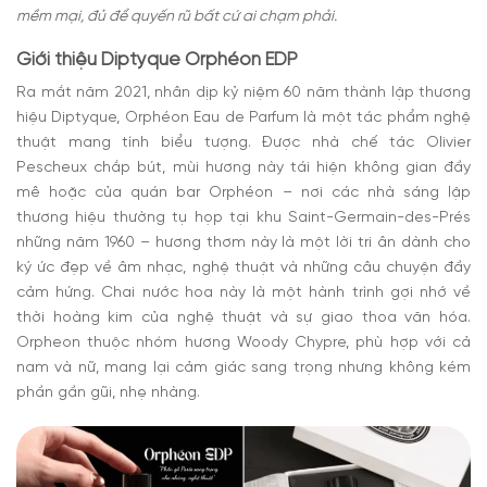
mềm mại, đủ để quyến rũ bất cứ ai chạm phải.
Giới thiệu Diptyque Orphéon EDP
Ra mắt năm 2021, nhân dịp kỷ niệm 60 năm thành lập thương
hiệu Diptyque, Orphéon Eau de Parfum là một tác phẩm nghệ
thuật mang tính biểu tượng. Được nhà chế tác Olivier
Pescheux chắp bút, mùi hương này tái hiện không gian đầy
mê hoặc của quán bar Orphéon – nơi các nhà sáng lập
thương hiệu thường tụ họp tại khu Saint-Germain-des-Prés
những năm 1960 – hương thơm này là một lời tri ân dành cho
ký ức đẹp về âm nhạc, nghệ thuật và những câu chuyện đầy
cảm hứng. Chai nước hoa này là một hành trình gợi nhớ về
thời hoàng kim của nghệ thuật và sự giao thoa văn hóa.
Orpheon thuộc nhóm hương Woody Chypre, phù hợp với cả
nam và nữ, mang lại cảm giác sang trọng nhưng không kém
phần gần gũi, nhẹ nhàng.