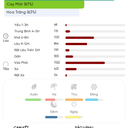
Cay Mát (67%)
Hoa Trắng (63%)
48
Yếu 1-3H
176
Trung Bình 4-5H
1133
Khá 6-8H
Lưu
864
Lâu 9-12H
159
Rất Lâu Trên 12H
300
Gần
1522
Vừa Phải
Tỏa
423
Xa
54
Rất Xa
Xuân
Hạ
Thu
Đông
Đêm
Ngày