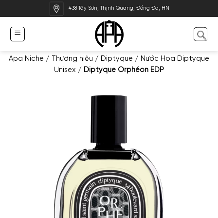
Bỏ
438 Tây Sơn, Thịnh Quang, Đống Đa, HN
qua
nội
dung
Apa Niche
/
Thương hiệu
/
Diptyque
/
Nước Hoa Diptyque
Unisex
/
Diptyque Orphéon EDP