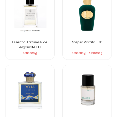
thoát của hoa nhài, tạo nên cảm giác nhẹ nhàng, đầy quyến
rũ, như một khoảnh khắc Paris mộng mơ giữa ánh đèn vàng.
Lớp hương cuối lại ấm áp và sâu lắng, với sự hòa quyện của
hương phấn, gỗ tuyết tùng và đậu tonka, gợi lên một không
gian ấm cúng, trầm lắng nhưng cũng rất đỗi mịn màng. Đây là
mùi hương mang đến sự cân bằng tuyệt vời giữa hiện đại và
hoài cổ, khiến bất cứ ai cũng phải ngoái nhìn.
Essential Parfums Nice
Sospiro Vibrato EDP
Bergamote EDP
3.500.000
₫
5.500.000
₫
–
6.100.000
₫