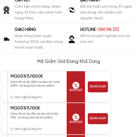
CAM KẾT
BẢO HÀNH
Cam kết chính hãng. Nhận
Đổi trả miễn phí trong 10 ngày
ngay 10 triệu nếu phát hiện
(áp dụng sản phẩm còn
hàng Fake.
nguyên seal).
GIAO HÀNG
HOTLINE:
0961 596 333
Giao hàng toàn quốc,
Hỗ trợ chuyên nghiệp mọi lúc
freeship 100% với đơn hàng
mọi nơi.
thanh toán trước.
Mã Giảm Giá Đang Khả Dụng
MGG5%TU1000K
Giảm 5% tối đa 200k cho đơn tối thiểu
1000k. Áp dụng toàn bộ sản phẩm.
DÙNG NGAY
GIẢM GIÁ
Giảm %
Đã dùng 81%
MGG5%TU100K
Giảm 5% tối đa 25k cho đơn tối thiểu
100k. Áp dụng toàn bộ sản phẩm.
DÙNG NGAY
GIẢM GIÁ
Giảm %
Đã dùng 91%