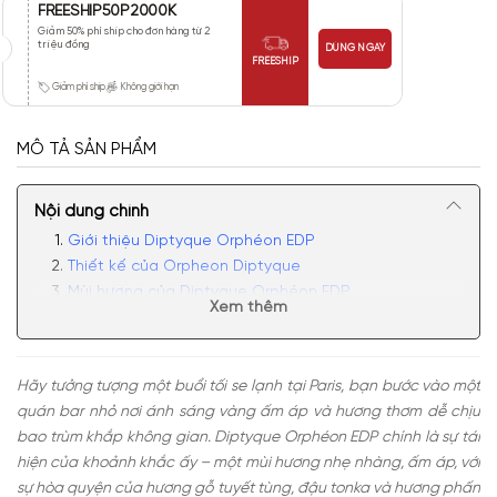
FREESHIP50P2000K
Giảm 50% phí ship cho đơn hàng từ 2
triệu đồng
DÙNG NGAY
FREESHIP
Giảm phí ship
Không giới hạn
MÔ TẢ SẢN PHẨM
Nội dung chính
Giới thiệu Diptyque Orphéon EDP
Thiết kế của Orpheon Diptyque
Mùi hương của Diptyque Orphéon EDP
Xem thêm
Có nên mua nước hoa Diptyque Orphéon không?
Hãy tưởng tượng một buổi tối se lạnh tại Paris, bạn bước vào một
quán bar nhỏ nơi ánh sáng vàng ấm áp và hương thơm dễ chịu
bao trùm khắp không gian. Diptyque Orphéon EDP chính là sự tái
hiện của khoảnh khắc ấy – một mùi hương nhẹ nhàng, ấm áp, với
sự hòa quyện của hương gỗ tuyết tùng, đậu tonka và hương phấn