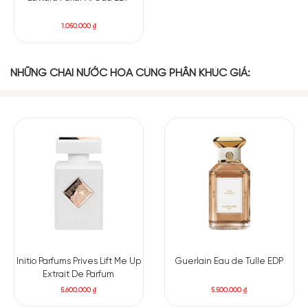
1.050.000
₫
NHỮNG CHAI NƯỚC HOA CÙNG PHÂN KHÚC GIÁ:
Initio Parfums Prives Lift Me Up
Guerlain Eau de Tulle EDP
Extrait De Parfum
5.600.000
₫
5.500.000
₫