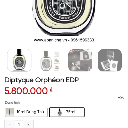
Diptyque Orphéon EDP
5.800.000
₫
XÓA
Dung tích
10ml Dùng Thử
75ml
Diptyque Orphéon EDP số lượng