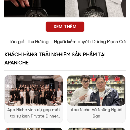
XEM THÊM
Tác giả:
Thu Hương
Người kiểm duyệt:
Dương Mạnh Cườ
KHÁCH HÀNG TRẢI NGHIỆM SẢN PHẨM TẠI
APANICHE
Apa Niche vinh dự góp mặt
Apa Niche Và Những Người
Thiết kế của Orpheon Diptyque
tại sự kiện Private Dinner
Bạn
Chỉ cần nhìn thoáng qua, bạn sẽ bị chinh phục bởi thiết kế
đặc biệt của Lattafa
thanh lịch và tinh tế của Diptyque Orphéon EDP. Chai nước
Vietnam