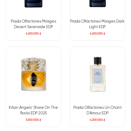
Prada Olfactories Mirages
Prada Olfactories Mirages Dark
Desert Serenade EDP
Light EDP
6.200.000
₫
6.200.000
₫
Kilian Angels’ Share On The
Prada Olfactories Un Chant
Rocks EDP 2025
D’Amour EDP
5.500.000
₫
6.200.000
₫