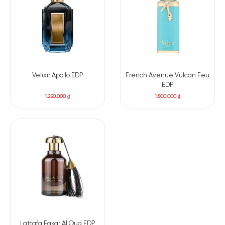
Velixir Apollo EDP
French Avenue Vulcan Feu
EDP
1.250.000
₫
1.500.000
₫
Lattafa Fakar Al Oud EDP