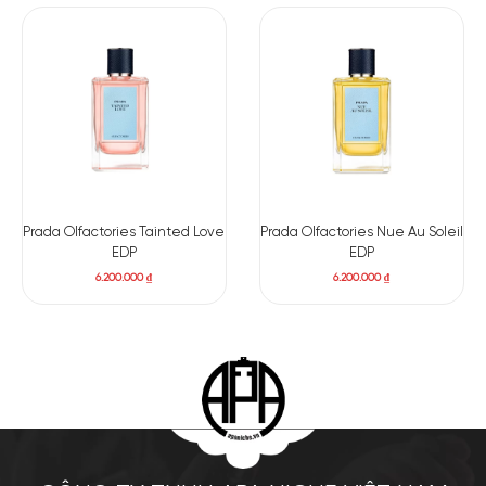
Prada Olfactories Tainted Love
Prada Olfactories Nue Au Soleil
EDP
EDP
6.200.000
₫
6.200.000
₫