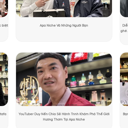
ương Mạnh Cường
Ngày cập nhật:
31/07/2026
1265 lượt
PHẨM TẠI APANICHE