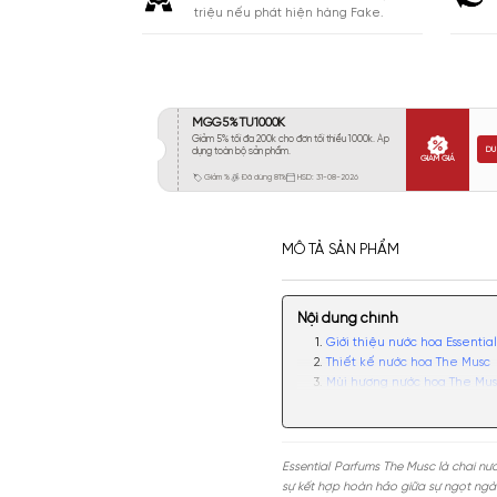
Khá 6-8H
563
Lưu
Lâu 9-12H
201
Rất Lâu Trên 12H
56
CAM KẾT
Cam kết chính hãng. Nhận ngay 10
triệu nếu phát hiện hàng Fake.
MÔ TẢ SẢN PHẨM