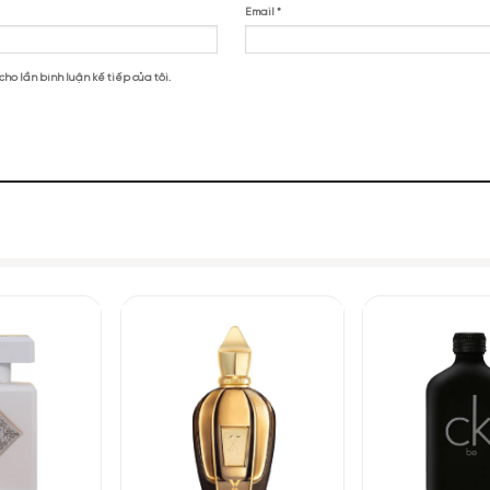
ntial Parfums The Musc EDP”