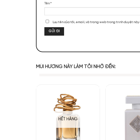
ĐÁNH GIÁ SẢN PHẨM
Chưa có đánh giá nào.
Hãy là người đầu tiên nhận xét “Esse
Đánh giá của bạn
*
Đánh giá của bạn
*