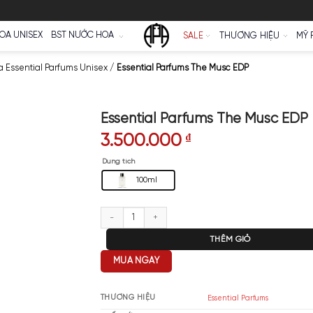
Ữ
NƯỚC HOA UNISEX
BST NƯỚC HOA
SALE
s
/
Nước Hoa Essential Parfums Unisex
/
Essential Parfums The M
Essential Parfums
3.500.000
₫
Dung tích
100ml
Essential Parfums The Musc EDP
T
MUA NGAY