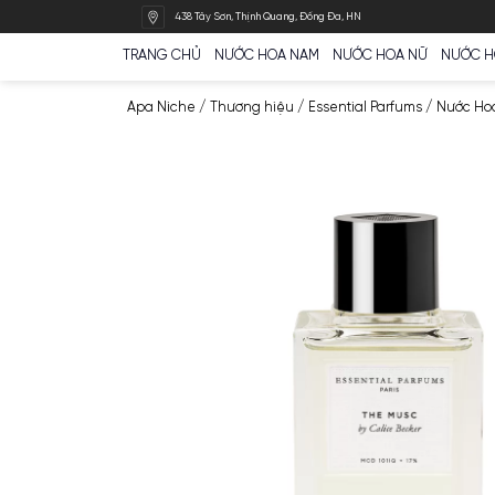
Bỏ
438 Tây Sơn, Thịnh Quang, Đống Đa, HN
qua
nội
TRANG CHỦ
NƯỚC HOA NAM
NƯỚC HOA N
dung
Apa Niche
/
Thương hiệu
/
Essential Parfum