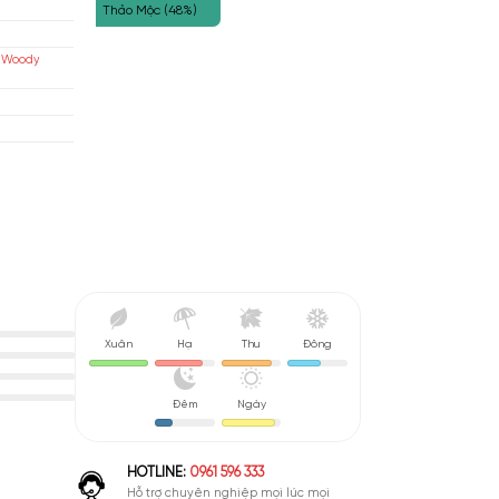
Mật Ong (57%)
ential Parfums
Cay Mát (56%)
áp
Thảo Mộc (48%)
isex
a Cỏ, Gỗ, Xạ Hương (Floral Woody
sk)
u De Parfum (EDP)
nh Giá Quá Cao
Xuân
Hạ
Thu