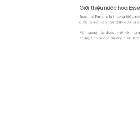
Nội dung chính
Giới thiệu nước
Thiết kế nước h
Mùi hương nước 
MGG5%TU1000K
Giảm 5% tối đa 200k cho đơn tối th
dụng toàn bộ sản phẩm.
Essential Parfums The M
Giảm %
Đã dùng 81%
HSD: 31-0
sự kết hợp hoàn hảo giữ
Giới thiệu nước
Essential Parfums là t
được ra mắt vào năm 20
Mùi hương này được th
nhưng tinh tế của thươ