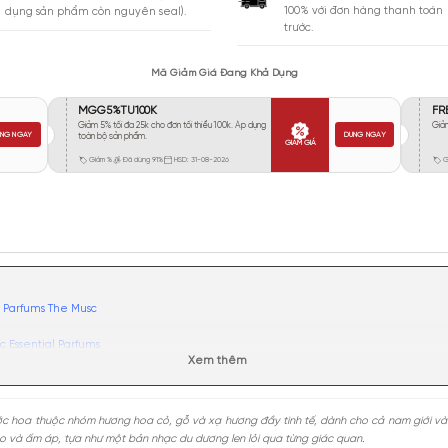
Vừa Phải
583
Tỏa
Xa
109
Rất Xa
35
GIA
BẢO HÀNH
Giao 
Đổi trả miễn phí trong 10 ngày (áp
100% 
dụng sản phẩm còn nguyên seal).
trước.