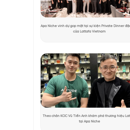
Tác giả:
Quỳnh Giang
Người kiểm duyệt:
D
KHÁCH HÀNG TRẢI NGHIỆM SẢN 