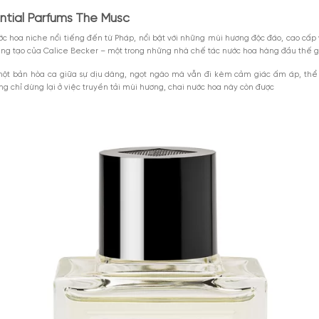
 hoa Essential Parfums The Musc
M
oa The Musc
hoa The Musc Essential Parfums
Xem thêm
MGG5%TU100K
iểu 1000k. Áp
Giảm 5% tối đa 25k cho
DÙNG NGAY
toàn bộ sản phẩm.
GIẢM GIÁ
usc là chai nước hoa thuộc nhóm hương hoa cỏ, gỗ và xạ hương đầy tinh t
8-2026
Giảm %
Đã dùng 91
a sự ngọt ngào và ấm áp, tựa như một bản nhạc du dương len lỏi qua từng 
 hoa Essential Parfums The Musc
hương hiệu nước hoa niche nổi tiếng đến từ Pháp, nổi bật với những mù
18, dưới sự sáng tạo của Calice Becker – một trong những nhà chế tác 
iết kế như một bản hòa ca giữa sự dịu dàng, ngọt ngào mà vẫn đi k
ng hiệu. Không chỉ dừng lại ở việc truyền tải mùi hương, chai nước ho