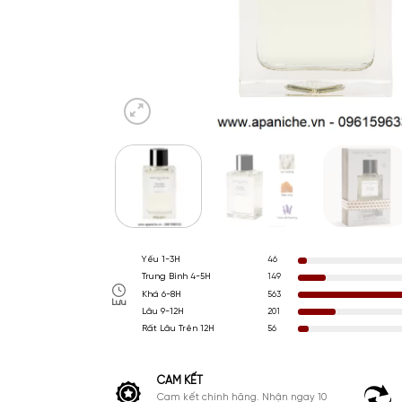
Yếu 1-3H
46
Trung Bình 4-5H
149