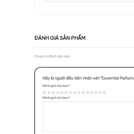
Thiết kế nước 
Apa Niche vinh dự góp mặt tại sự kiện Priva
The Musc Essential Par
của Lattafa Vietnam
vừa có tác dụng nâng đ
vàng nhạt nhẹ nhàng 
mang lại điểm nhấn mạ
không phô trương.
Theo chân KOC Vũ Tiến Anh khám phá thươ
tại Apa Niche