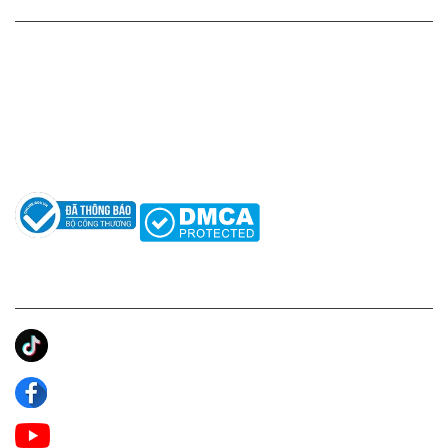
HỖ TRỢ KHÁCH HÀNG
Hotline: 0961596333
Hỗ trợ: hotro@apaniche.vn
Hướng dẫn sử dụng nước hoa
Câu hỏi thường gặp
Tác giả
KẾT NỐI CHÚNG TÔI
Ánh Apa Niche
Apa Niche
Apa Niche Nước Hoa Hàng Hiệu