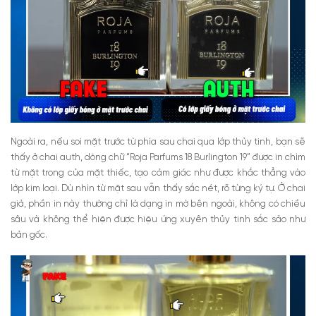
Ngoài ra, nếu soi mặt trước từ phía sau chai qua lớp thủy tinh, bạn sẽ
thấy ở chai auth, dòng chữ “Roja Parfums 18 Burlington 19” được in chìm
từ mặt trong của mặt thiếc, tạo cảm giác như được khắc thẳng vào
lớp kim loại. Dù nhìn từ mặt sau vẫn thấy sắc nét, rõ từng ký tự. Ở chai
giả, phần in này thường chỉ là dạng in mờ bên ngoài, không có chiều
sâu và không thể hiện được hiệu ứng xuyên thủy tinh sắc sảo như
bản gốc.