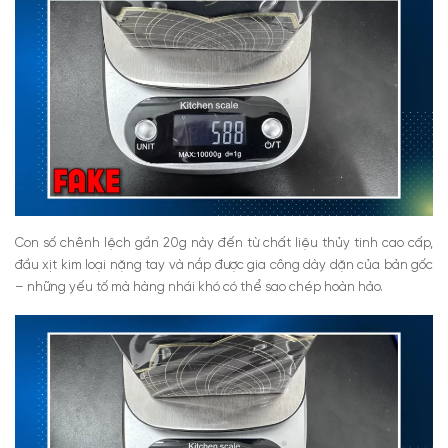
Con số chênh lệch gần 20g này đến từ chất liệu thủy tinh cao cấp,
đầu xịt kim loại nặng tay và nắp được gia công dày dặn của bản gốc
– những yếu tố mà hàng nhái khó có thể sao chép hoàn hảo.