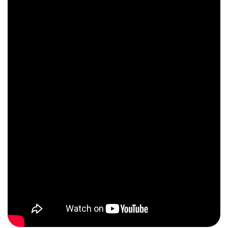
Nhãn dán mặt chai (nilong và in được từ đằng sau)
Phân biệt nước hoa Roja 1819 thật giả qua đáy chai
Font chữ thân chai
Phân biệt nước hoa Roja 1819 thật giả qua nắp chai
Đầu xịt (đầu spray)
Phân biệt Roja Burlington 1819 thật giả qua nhụy
Phân biệt nước hoa Roja 1819 thật giả qua cố định
nhụy
Liệu Roja Burlington 1819 có xứng đáng với mức giá thuộc
phân khúc xa xỉ?
Mua nước hoa Roja Burlington 1819 chính hãng tại Apa
Niche