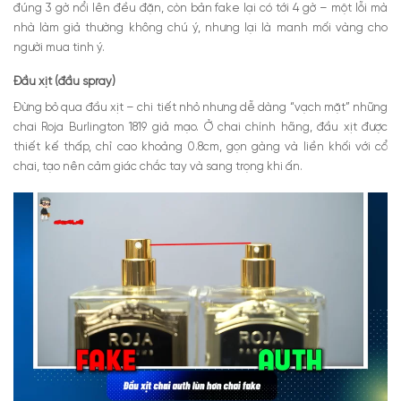
đúng 3 gờ nổi lên đều đặn, còn bản fake lại có tới 4 gờ – một lỗi mà
nhà làm giả thường không chú ý, nhưng lại là manh mối vàng cho
người mua tinh ý.
Đầu xịt (đầu spray)
Đừng bỏ qua đầu xịt – chi tiết nhỏ nhưng dễ dàng “vạch mặt” những
chai Roja Burlington 1819 giả mạo.
Ở chai chính hãng, đầu xịt được
thiết kế thấp, chỉ cao khoảng 0.8cm, gọn gàng và liền khối với cổ
chai, tạo nên cảm giác chắc tay và sang trọng khi ấn.