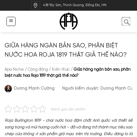
Bỏ
438 Tây Sơn, Thịnh Quang, Đống Đa, HN
qua
nội
dung
GIỮA HÀNG NGÀN BẢN SAO, PHÂN BIỆT
NƯỚC HOA ROJA 1819 THẬT GIẢ THẾ NÀO?
Apa Niche
/
Cộng đồng
/
Kiến thức
/
Giữa hàng ngàn bản sao, phân
biệt nước hoa Roja 1819 thật giả thế nào?
Dương Mạnh Cường
Người kiểm duyệt:
Dương Mạnh Cườ
Đánh giá sản phẩm
Roja Burlington 1819 - chai nước hoa đậm chất Anh quốc với thiết kế
sang trọng và mùi hương cuốn hút - đã và đang trở thành mục tiêu sao
chép của không ít sản phẩm giả mạo trên thị trường. Điều đáng lo là