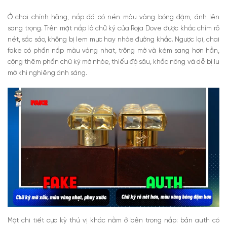
Ở chai chính hãng, nắp đá có nền màu vàng bóng đậm, ánh lên
sang trọng. Trên mặt nắp là chữ ký của Roja Dove được khắc chìm rõ
nét, sắc sảo, không bị lem mực hay nhòe đường khắc. Ngược lại, chai
fake có phần nắp màu vàng nhạt, trông mờ và kém sang hơn hẳn,
cộng thêm phần chữ ký mờ nhòe, thiếu độ sâu, khắc nông và dễ bị lu
mờ khi nghiêng ánh sáng.
Một chi tiết cực kỳ thú vị khác nằm ở bên trong nắp: bản auth có