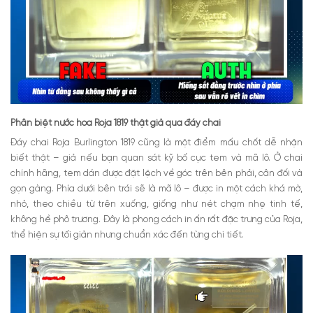
Phân biệt nước hoa Roja 1819 thật giả qua đáy chai
Đáy chai Roja Burlington 1819 cũng là một điểm mấu chốt dễ nhận
biết thật – giả nếu bạn quan sát kỹ bố cục tem và mã lô.
Ở chai
chính hãng, tem dán được đặt lệch về góc trên bên phải, cân đối và
gọn gàng. Phía dưới bên trái sẽ là mã lô – được in một cách khá mờ,
nhỏ, theo chiều từ trên xuống, giống như nét chạm nhẹ tinh tế,
không hề phô trương. Đây là phong cách in ấn rất đặc trưng của Roja,
thể hiện sự tối giản nhưng chuẩn xác đến từng chi tiết.