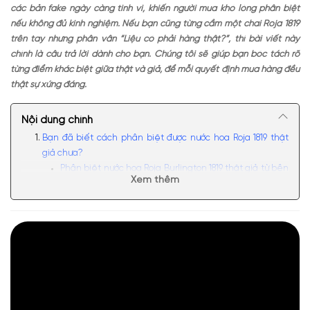
các bản fake ngày càng tinh vi, khiến người mua khó lòng phân biệt
nếu không đủ kinh nghiệm. Nếu bạn cũng từng cầm một chai Roja 1819
trên tay nhưng phân vân “Liệu có phải hàng thật?”, thì bài viết này
chính là câu trả lời dành cho bạn. Chúng tôi sẽ giúp bạn bóc tách rõ
từng điểm khác biệt giữa thật và giả, để mỗi quyết định mua hàng đều
thật sự xứng đáng.
Nội dung chính
Bạn đã biết cách phân biệt được nước hoa Roja 1819 thật
giả chưa?
Phân biệt nước hoa Roja Burlington 1819 thật giả từ bên
Xem thêm
ngoài
Phân biệt nước hoa Roja 1819 thật giả qua seal dán
Trọng lượng
Phân biệt Roja Burlington 1819 thật giả qua font
chữ
Cách phân biệt Roja Burlington 1819 thật giả qua
những chi tiết bên trong
Phân biệt Roja Burlington 1819 thật giả qua chất
liệu thủy tinh