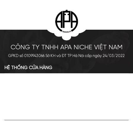
CÔNG TY TNHH APA NICHE VIỆT NAM
GPKD số 0109943066 Sở KH và ĐT TP Hà Nội cấp ngày 24/03/2022
HỆ THỐNG CỬA HÀNG
Cơ sở chính: 438 Tây Sơn - Đống Đa - Hà Nội
Hotline: 0961.596.333
Chi nhánh: Số 05, Lô OC 5-2, KĐT Shining City, Sơn La
Hotline: 085.90.66666
VỀ APA NICHE
Giới thiệu về Apa Niche