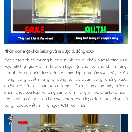
Nhãn dán mặt chai (nilong và in được từ đằng sau)
Một điểm tinh tế thường bị bỏ qua nhưng lại phân biệt rõ ràng giữa
Roja 1819 thật giả – chính là phần logo mặt chai.
Với chai chính hãng,
mặt thiếc logo luôn được dán kèm một lớp nilon bảo vệ – đây là lớp
mỏng, trong suốt nhưng lại đóng vai trò quan trọng: chống xước,
chống xỉn màu kim loại theo thời gian. Chi tiết này cho thấy mức độ
chăm chút của Roja với từng sản phẩm. Trong khi đó, chai fake hoàn
toàn không có lớp nilon bảo vệ, khiến phần logo dễ bị trầy nhẹ, mờ
bóng hoặc có vết xỉn nhẹ ngay từ khi còn mới.