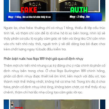
Ngược lại, chai fake thường chỉ có nhụy 1 tầng, thiếu đi lớp cấu trúc
tinh tế, và thậm chí còn để lộ rõ khe hở lò xo bên trong, nhìn kỹ sẽ
thấy phần cơ cấu lộ ra gây cảm giác rẻ tiền và lỏng lẻo.
Chỉ cần nhìn
vào chi tiết nhỏ này thôi, người tinh ý sẽ dễ dàng loại bỏ được chai
kém chất lượng ngay từ bước đầu kiểm tra.
Phân biệt nước hoa Roja 1819 thật giả qua cố định nhụy
Thêm một chi tiết nhỏ nhưng cực kỳ đáng chú ý nữa chính là phần cố
định nhụy bên trong chai. Ở chai Roja Burlington 1819 chính hãng,
phần cố định nhụy được thiết kế ôm khít, liền mạch với đầu xịt, tạo
thành một thể thống nhất, không hề có khe hở. Trong khi đó, ở chai
fake, phần cố định nhụy khá lỏng, không bám chặt, có thể thấy rõ sự
chênh, thậm chí hơi lắc nhẹ cũng tạo cảm giác rời rạc.