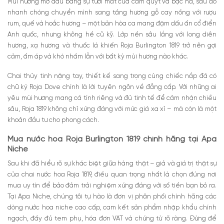
Mùi hương mở đầu bằng sự tươi mát của cam quýt và bạc hà, sau đó
nhanh chóng chuyển mình sang tầng hương gỗ cay nồng với rượu
rum, quế và hoắc hương – một bản hòa ca mang đậm dấu ấn cổ điển
Anh quốc, nhưng không hề cũ kỹ. Lớp nền sâu lắng với long diên
hương, xạ hương và thuốc lá khiến Roja Burlington 1819 trở nên gợi
cảm, ấm áp và khó nhầm lẫn với bất kỳ mùi hương nào khác.
Chai thủy tinh nặng tay, thiết kế sang trọng cùng chiếc nắp đá có
chữ ký Roja Dove chính là lời tuyên ngôn về đẳng cấp. Với những ai
yêu mùi hương mang cá tính riêng và đủ tinh tế để cảm nhận chiều
sâu, Roja 1819 không chỉ xứng đáng với mức giá xa xỉ – mà còn là một
khoản đầu tư cho phong cách.
Mua nước hoa Roja Burlington 1819 chính hãng tại Apa
Niche
Sau khi đã hiểu rõ sự khác biệt giữa hàng thật – giả và giá trị thật sự
của chai nước hoa Roja 1819, điều quan trọng nhất là chọn đúng nơi
mua uy tín để bảo đảm trải nghiệm xứng đáng với số tiền bạn bỏ ra.
Tại Apa Niche, chúng tôi tự hào là đơn vị phân phối chính hãng các
dòng nước hoa niche cao cấp, cam kết sản phẩm nhập khẩu chính
ngạch, đầy đủ tem phụ, hóa đơn VAT và chứng từ rõ ràng. Đừng để