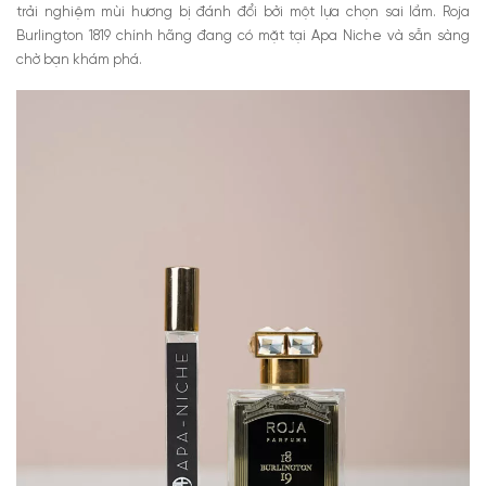
trải nghiệm mùi hương bị đánh đổi bởi một lựa chọn sai lầm. Roja
Burlington 1819 chính hãng đang có mặt tại Apa Niche và sẵn sàng
chờ bạn khám phá.