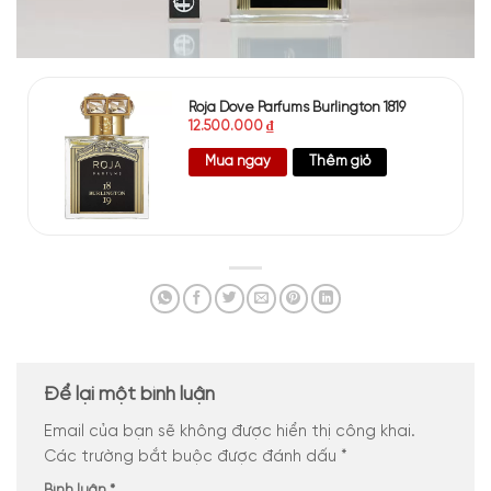
Roja Dove Parfums Burlington 1819
12.500.000
₫
Mua ngay
Thêm giỏ
Để lại một bình luận
Email của bạn sẽ không được hiển thị công khai.
Các trường bắt buộc được đánh dấu
*
Bình luận
*