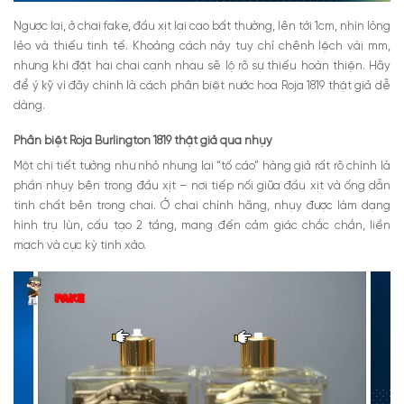
Ngược lại, ở chai fake, đầu xịt lại cao bất thường, lên tới 1cm, nhìn lỏng
lẻo và thiếu tinh tế. Khoảng cách này tuy chỉ chênh lệch vài mm,
nhưng khi đặt hai chai cạnh nhau sẽ lộ rõ sự thiếu hoàn thiện. Hãy
để ý kỹ vì đây chính là cách phân biệt nước hoa Roja 1819 thật giả dễ
dàng.
Phân biệt Roja Burlington 1819 thật giả qua nhụy
Một chi tiết tưởng như nhỏ nhưng lại “tố cáo” hàng giả rất rõ chính là
phần nhụy bên trong đầu xịt – nơi tiếp nối giữa đầu xịt và ống dẫn
tinh chất bên trong chai.
Ở chai chính hãng, nhụy được làm dạng
hình trụ lùn, cấu tạo 2 tầng, mang đến cảm giác chắc chắn, liền
mạch và cực kỳ tinh xảo.