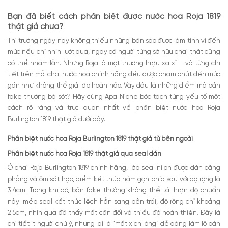
Bạn đã biết cách phân biệt được nước hoa Roja 1819
thật giả chưa?
Thị trường ngày nay không thiếu những bản sao được làm tinh vi đến
mức nếu chỉ nhìn lướt qua, ngay cả người từng sở hữu chai thật cũng
có thể nhầm lẫn. Nhưng Roja là một thương hiệu xa xỉ – và từng chi
tiết trên mỗi chai nước hoa chính hãng đều được chăm chút đến mức
gần như không thể giả lập hoàn hảo. Vậy đâu là những điểm mà bản
fake thường bỏ sót? Hãy cùng Apa Niche bóc tách từng yếu tố một
cách rõ ràng và trực quan nhất về phân biệt nước hoa Roja
Burlington 1819 thật giả dưới đây.
Phân biệt nước hoa Roja Burlington 1819 thật giả từ bên ngoài
Phân biệt nước hoa Roja 1819 thật giả qua seal dán
Ở chai Roja Burlington 1819 chính hãng, lớp seal nilon được dán căng
phẳng và ôm sát hộp, điểm kết thúc nằm gọn phía sau với độ rộng là
3.4cm. Trong khi đó, bản fake thường không thể tái hiện độ chuẩn
này: mép seal kết thúc lệch hẳn sang bên trái, độ rộng chỉ khoảng
2.5cm, nhìn qua đã thấy mất cân đối và thiếu độ hoàn thiện. Đây là
chi tiết ít người chú ý, nhưng lại là “mắt xích lỏng” dễ dàng làm lộ bản