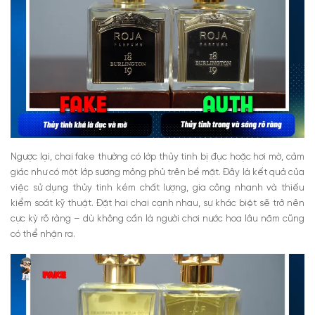
Ngược lại, chai fake thường có lớp thủy tinh bị đục hoặc hơi mờ, cảm
giác như có một lớp sương mỏng phủ trên bề mặt. Đây là kết quả của
việc sử dụng thủy tinh kém chất lượng, gia công nhanh và thiếu
kiểm soát kỹ thuật. Đặt hai chai cạnh nhau, sự khác biệt sẽ trở nên
cực kỳ rõ ràng – dù không cần là người chơi nước hoa lâu năm cũng
có thể nhận ra.