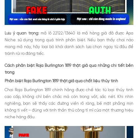
Lưu ý quan trọng:
mã lô 22122/13640 là mã hàng giả đã được Apa
Niche sử dụng trong quá trình phân biệt. Nếu bạn thấy chai nào
mang mã này, hãy loại bỏ khỏi danh sách lựa chọn ngay từ đầu để
tránh rủi ro đáng tiếc.
Cách phân biệt Roja Burlington 1819 thật giả qua những chi tiết bên
trong
Phân biệt Roja Burlington 1819 thật giả qua chất liệu thủy tinh
Chai Roja Burlington 1819 chính hãng được chế tác từ loại thủy tinh
cao cấp, không chỉ bền chắc mà còn trong vắt, sắc nét. Khi nhìn
nghiêng, bạn sẽ thấy các đường viền rõ ràng, bề mặt phẳng mịn
không tì vết – đúng với tinh thần thủ công tỉ mỉ của một thương hiệu
niche hàng đầu.