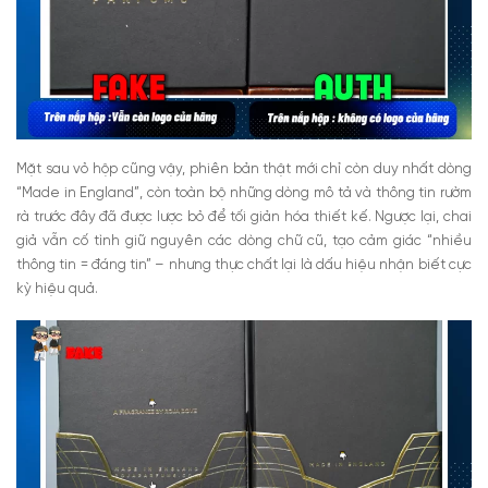
Mặt sau vỏ hộp cũng vậy, phiên bản thật mới chỉ còn duy nhất dòng
“Made in England”, còn toàn bộ những dòng mô tả và thông tin rườm
rà trước đây đã được lược bỏ để tối giản hóa thiết kế. Ngược lại, chai
giả vẫn cố tình giữ nguyên các dòng chữ cũ, tạo cảm giác “nhiều
thông tin = đáng tin” – nhưng thực chất lại là dấu hiệu nhận biết cực
kỳ hiệu quả.