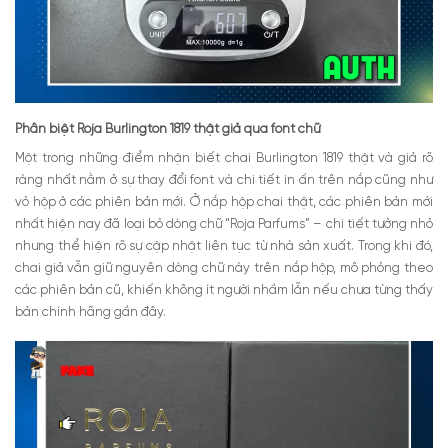
Phân biệt Roja Burlington 1819 thật giả qua font chữ
Một trong những điểm nhận biết chai Burlington 1819 thật và giả rõ
ràng nhất nằm ở sự thay đổi font và chi tiết in ấn trên nắp cũng như
vỏ hộp ở các phiên bản mới.
Ở nắp hộp chai thật, các phiên bản mới
nhất hiện nay đã loại bỏ dòng chữ “Roja Parfums” – chi tiết tưởng nhỏ
nhưng thể hiện rõ sự cập nhật liên tục từ nhà sản xuất. Trong khi đó,
chai giả vẫn giữ nguyên dòng chữ này trên nắp hộp, mô phỏng theo
các phiên bản cũ, khiến không ít người nhầm lẫn nếu chưa từng thấy
bản chính hãng gần đây.