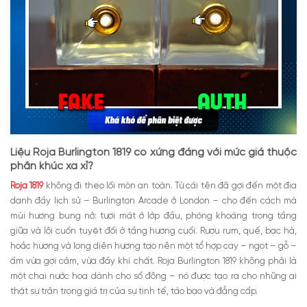
Liệu Roja Burlington 1819 có xứng đáng với mức giá thuộc
phân khúc xa xỉ?
Roja 1819
không đi theo lối mòn an toàn. Từ cái tên đã gợi đến một địa
danh đầy lịch sử – Burlington Arcade ở London – cho đến cách mà
mùi hương bung nở: tươi mát ở lớp đầu, phóng khoáng trong tầng
giữa và lôi cuốn tuyệt đối ở tầng hương cuối. Rượu rum, quế, bạc hà,
hoắc hương và long diên hương tạo nên một tổ hợp cay – ngọt – gỗ –
ấm vừa gợi cảm, vừa đầy khí chất. Roja Burlington 1819 không phải là
một chai nước hoa dành cho số đông – nó được tạo ra cho những ai
thật sự trân trọng giá trị của sự tinh tế, táo bạo và đẳng cấp.