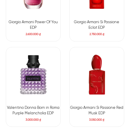
Giorgio Armani Power Of You
Giorgio Armani Si Passione
EDP
Eclat EDP
2.600.000
₫
2.750.000
₫
Valentino Donna Born in Roma
Giorgio Armani Si Passione Red
Purple Melancholia EDP
Musk EDP
3.000.000
₫
3.050.000
₫