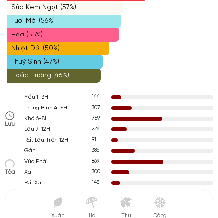
Sữa Kem Ngọt (57%)
Tươi Mới (56%)
Hoa (55%)
Nhiệt Đới (50%)
Thuỷ Sinh (47%)
Hoắc Hương (46%)
144
Yếu 1-3H
307
Trung Bình 4-5H
759
Khá 6-8H
Lưu
228
Lâu 9-12H
91
Rất Lâu Trên 12H
386
Gần
869
Vừa Phải
Tỏa
300
Xa
148
Rất Xa
Xuân
Hạ
Thu
Đông