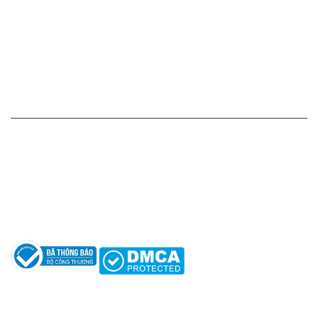
Chính sách thanh toán
Chính sách vận chuyển - giao nhận - kiểm hàng
Chính sách đổi hàng - trả hàng - hoàn tiền
Chính sách bảo mật thông tin
HỖ TRỢ KHÁCH HÀNG
Hotline: 0961596333
Hỗ trợ: hotro@apaniche.vn
Hướng dẫn sử dụng nước hoa
Câu hỏi thường gặp
Tác giả
KẾT NỐI CHÚNG TÔI