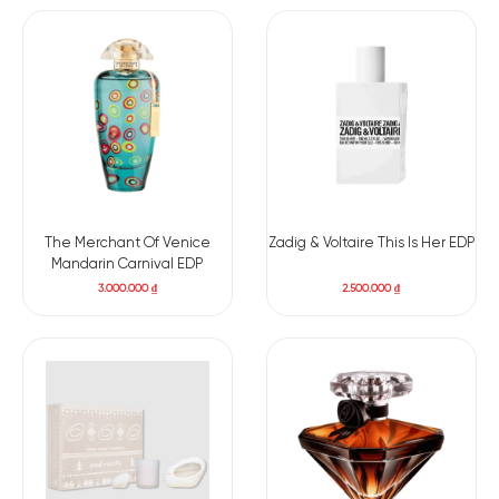
The Merchant Of Venice
Zadig & Voltaire This Is Her EDP
Mandarin Carnival EDP
3.000.000
₫
2.500.000
₫