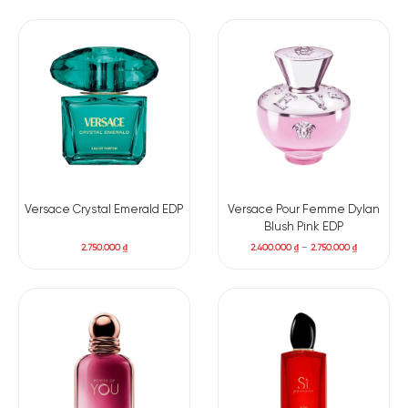
trong một khu vườn ngập tràn sắc hương. Khu vườn với mỗi
cánh hoa lan tỏa quyến rũ trên cơ thể của nàng. Lời chia sẻ
của Frida Giannini, giám đốc sáng tạo của Gucci, đã vô cùng
chính xác đánh giá sức hút đặc biệt mà Gorgeous Gardenia
mang lại.
Versace Crystal Emerald EDP
Versace Pour Femme Dylan
Blush Pink EDP
2.750.000
₫
2.400.000
₫
–
2.750.000
₫