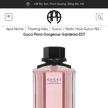
Bỏ
438 Tây Sơn, Thịnh Quang, Đống Đa, HN
qua
nội
dung
Apa Niche
/
Thương hiệu
/
Gucci
/
Nước Hoa Gucci Nữ
/
Gucci Flora Gorgeous Gardenia EDT