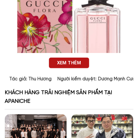
XEM THÊM
Tác giả:
Thu Hương
Người kiểm duyệt:
Dương Mạnh Cườ
KHÁCH HÀNG TRẢI NGHIỆM SẢN PHẨM TẠI
APANICHE
Thiết kế chai nước hoa
Flora Gorgeous Gardenia EDT
Flora Gorgeous Gardenia EDT
được thiết kế lục lăng góc cạnh,
với một lớp vỏ màu hồng nhạt quyến rũ bên trong. Thiết kế
này mang sự đối lập hấp dẫn, khi bề ngoài gai góc và mạnh
mẽ nhưng thực chất lại ẩn chứa một nội tâm mềm mỏng. Nó