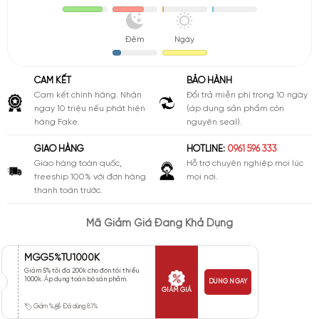
Đêm
Ngày
CAM KẾT
BẢO HÀNH
Cam kết chính hãng. Nhận
Đổi trả miễn phí trong 10 ngày
ngay 10 triệu nếu phát hiện
(áp dụng sản phẩm còn
hàng Fake.
nguyên seal).
GIAO HÀNG
HOTLINE:
0961 596 333
Giao hàng toàn quốc,
Hỗ trợ chuyên nghiệp mọi lúc
freeship 100% với đơn hàng
mọi nơi.
thanh toán trước.
Mã Giảm Giá Đang Khả Dụng
MGG5%TU1000K
Giảm 5% tối đa 200k cho đơn tối thiểu
1000k. Áp dụng toàn bộ sản phẩm.
DÙNG NGAY
GIẢM GIÁ
Giảm %
Đã dùng 81%