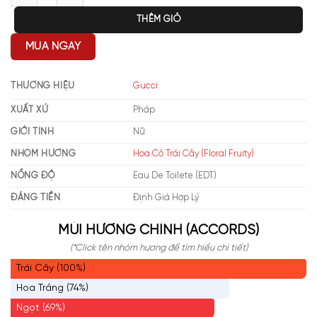
THÊM GIỎ
MUA NGAY
THƯƠNG HIỆU
Gucci
XUẤT XỨ
Pháp
GIỚI TÍNH
Nữ
NHÓM HƯƠNG
Hoa Cỏ Trái Cây (Floral Fruity)
NỒNG ĐỘ
Eau De Toilete (EDT)
ĐÁNG TIỀN
Định Giá Hợp Lý
MÙI HƯƠNG CHÍNH (ACCORDS)
(*Click tên nhóm hương để tìm hiểu chi tiết)
Trái Cây (100%)
Hoa Trắng (74%)
Ngọt (69%)