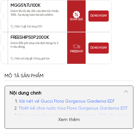
MGG5%TU100K
Giảm 5% tối đa 25k cho đơn tối thiểu
100k. Áp dụng toàn bộ sản phẩm.
DÙNG NGAY
GIẢM GIÁ
Giảm %
Đã dùng 92%
FREESHIP50P2000K
Giảm 50% phí ship cho đơn hàng từ 2
triệu đồng
DÙNG NGAY
FREESHIP
Giảm phí ship
Không giới hạn
MÔ TẢ SẢN PHẨM
Nội dung chính
Vài nét về Gucci Flora Gorgeous Gardenia EDT
Thiết kế chai nước hoa Flora Gorgeous Gardenia EDT
Mùi hương Flora Gorgeous Gardenia EDP dịu dàng,
Xem thêm
quyến rũ
Có nên mua nước hoa nữ Gucci Flora Gorgeous
Gardenia EDT