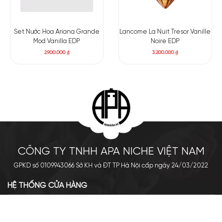
Set Nước Hoa Ariana Grande
Lancome La Nuit Tresor Vanille
Mod Vanilla EDP
Noire EDP
2.900.000
₫
3.200.000
₫
CÔNG TY TNHH APA NICHE VIỆT NAM
GPKD số 0109943066 Sở KH và ĐT TP Hà Nội cấp ngày 24/03/2022
HỆ THỐNG CỬA HÀNG
Cơ sở chính: 438 Tây Sơn - Đống Đa - Hà Nội
Hotline: 0961.596.333