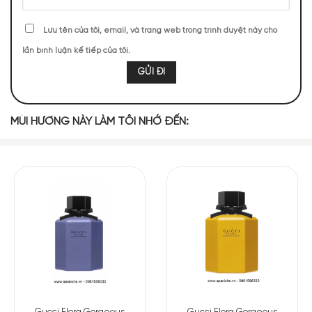
Hương thơm có sự kết hợp tinh tế của trái cây và hương hoa
cỏ nhẹ nhàng.
Lưu tên của tôi, email, và trang web trong trình duyệt này cho
Sau một thời gian ngắn thả lỏng trong cảm giác nhẹ nhàng
lần bình luận kế tiếp của tôi.
và thư thái là đoạn điệp khúc ngọt ngào của tầng hương giữa
tiếp nối. Tầng hương giữa là hoa nhài tây, với một vị nhẹ
nhàng, mơ mộng. Hoa đại cũng góp phần tạo nên tính cách
cuốn hút của tầng hương giữa.
MÙI HƯƠNG NÀY LÀM TÔI NHỚ ĐẾN:
Cuối cùng, mùi hương này tiếp tục lan tỏa và hòa quyện tinh
tế với mùi hoắc hương và đường nâu. Tất cả cùng nhau tạo
nên một hương hoa tự nhiên, trong lành. Nước hoa khiến cho
bất kỳ phụ nữ nào cũng không thể cưỡng lại sự quyến rũ của
nó.