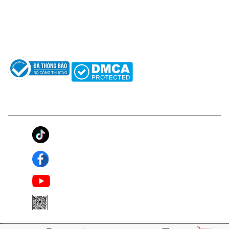
Hướng dẫn sử dụng nước hoa
Câu hỏi thường gặp
Tác giả
KẾT NỐI CHÚNG TÔI
Ánh Apa Niche
Apa Niche
Apa Niche Nước Hoa Hàng Hiệu
Zalo Apa Niche