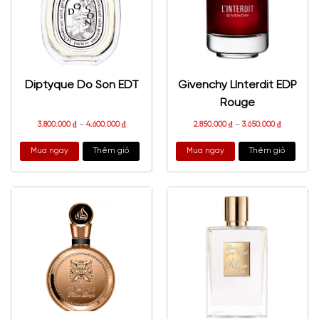
Diptyque Do Son EDT
Givenchy LInterdit EDP
Rouge
3.800.000
₫
–
4.600.000
₫
2.850.000
₫
–
3.650.000
₫
Mua ngay
Thêm giỏ
Mua ngay
Thêm giỏ