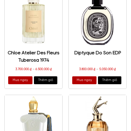
Chloe Atelier Des Fleurs
Diptyque Do Son EDP
Tuberosa 1974
3.700.000
₫
–
6.500.000
₫
3.800.000
₫
–
5.050.000
₫
Mua ngay
Thêm giỏ
Mua ngay
Thêm giỏ