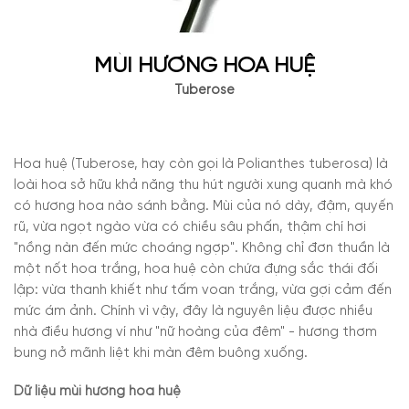
MÙI HƯƠNG HOA HUỆ
Tuberose
Hoa huệ (Tuberose, hay còn gọi là Polianthes tuberosa) là
loài hoa sở hữu khả năng thu hút người xung quanh mà khó
có hương hoa nào sánh bằng. Mùi của nó dày, đậm, quyến
rũ, vừa ngọt ngào vừa có chiều sâu phấn, thậm chí hơi
"nồng nàn đến mức choáng ngợp". Không chỉ đơn thuần là
một nốt hoa trắng, hoa huệ còn chứa đựng sắc thái đối
lập: vừa thanh khiết như tấm voan trắng, vừa gợi cảm đến
mức ám ảnh. Chính vì vậy, đây là nguyên liệu được nhiều
nhà điều hương ví như "nữ hoàng của đêm" - hương thơm
bung nở mãnh liệt khi màn đêm buông xuống.
Dữ liệu mùi hương hoa huệ