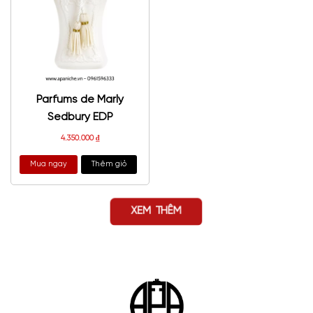
Parfums de Marly
Sedbury EDP
4.350.000
₫
Mua ngay
Thêm giỏ
XEM THÊM