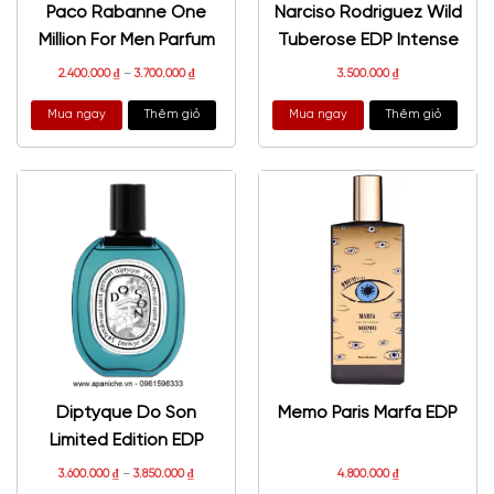
Paco Rabanne One
Narciso Rodriguez Wild
Million For Men Parfum
Tuberose EDP Intense
2.400.000
₫
–
3.700.000
₫
3.500.000
₫
Mua ngay
Thêm giỏ
Mua ngay
Thêm giỏ
Diptyque Do Son
Memo Paris Marfa EDP
Limited Edition EDP
3.600.000
₫
–
3.850.000
₫
4.800.000
₫