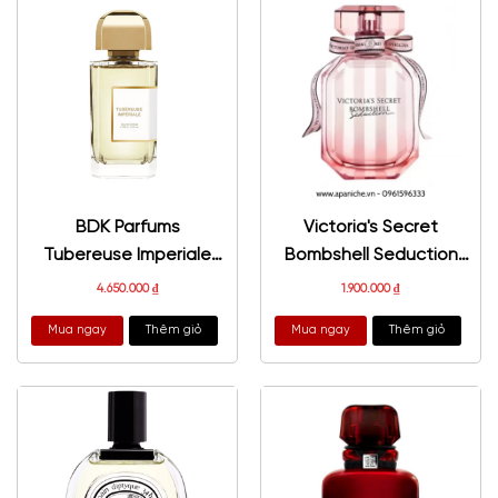
BDK Parfums
Victoria's Secret
Tubereuse Imperiale
Bombshell Seduction
EDP
EDP
4.650.000
₫
1.900.000
₫
Mua ngay
Thêm giỏ
Mua ngay
Thêm giỏ