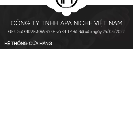
CÔNG TY TNHH APA NICHE VIỆT NAM
GPKD số 0109943066 Sở KH và ĐT TP Hà Nội cấp ngày 24/03/2022
HỆ THỐNG CỬA HÀNG
Cơ sở chính: 438 Tây Sơn - Đống Đa - Hà Nội
Hotline: 0961.596.333
Chi nhánh: Số 05, Lô OC 5-2, KĐT Shining City, Sơn La
Hotline: 085.90.66666
VỀ APA NICHE
Giới thiệu về Apa Niche
Tuyển dụng
Điều khoản sử dụng
Hoạt động của doanh nghiệp