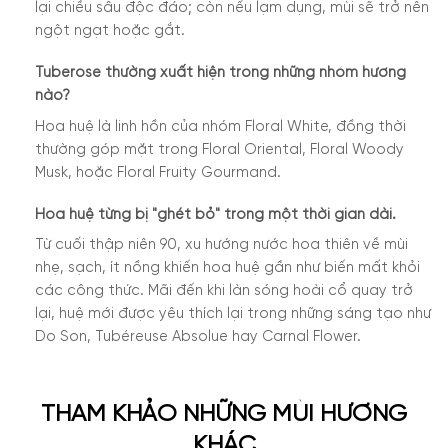
lại chiều sâu độc đáo; còn nếu lạm dụng, mùi sẽ trở nên
ngột ngạt hoặc gắt.
Tuberose thường xuất hiện trong những nhóm hương
nào?
Hoa huệ là linh hồn của nhóm Floral White, đồng thời
thường góp mặt trong Floral Oriental, Floral Woody
Musk, hoặc Floral Fruity Gourmand.
Hoa huệ từng bị "ghét bỏ" trong một thời gian dài.
Từ cuối thập niên 90, xu hướng nước hoa thiên về mùi
nhẹ, sạch, ít nồng khiến hoa huệ gần như biến mất khỏi
các công thức. Mãi đến khi làn sóng hoài cổ quay trở
lại, huệ mới được yêu thích lại trong những sáng tạo như
Do Son, Tubéreuse Absolue hay Carnal Flower.
THAM KHẢO NHỮNG MÙI HƯƠNG
KHÁC