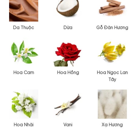
Da Thuộc
Dừa
Gỗ Đàn Hương
Hoa Cam
Hoa Hồng
Hoa Ngọc Lan
Tây
Hoa Nhài
Vani
Xạ Hương