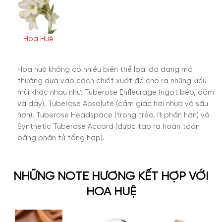
Hoa Huệ
Hoa huệ không có nhiều biến thể loài đa dạng mà
thường dựa vào cách chiết xuất để cho ra những kiểu
mùi khác nhau như:
Tuberose Enfleurage (ngọt béo, đậm
và dày), Tuberose Absolute (cảm giác hơi nhựa và sâu
hơn), Tuberose Headspace (trong trẻo, ít phấn hơn) và
Synthetic Tuberose Accord (được tạo ra hoàn toàn
bằng phân tử tổng hợp).
NHỮNG NOTE HƯƠNG KẾT HỢP VỚI
HOA HUỆ