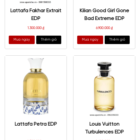
Lattafa Fakhar Extrait
Kilian Good Girl Gone
EDP
Bad Extreme EDP
1.300.000
₫
6.900.000
₫
Mua ngay
Thêm giỏ
Mua ngay
Thêm giỏ
Lattafa Petra EDP
Louis Vuitton
Turbulences EDP