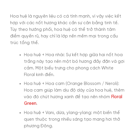
Hoa huệ là nguyên liệu có cá tính mạnh, vì vậy việc kết
hợp với các nốt hương khác cần sự cân bằng tinh tế.
Tùy theo hướng phối, hoa huệ có thể trở thành tâm
điểm quyến rũ, hay chỉ là lớp nền mềm mại trong cấu
trúc tổng thể.
Hoa huệ + Hoa nhài: Sự kết hợp giữa hai nốt hoa
trắng này tạo nên một bó hương đầy đặn và gợi
cảm. Một biểu trưng cho phong cách White
Floral kinh điển.
Hoa huệ + Hoa cam (Orange Blossom / Neroli):
Hoa cam giúp làm dịu độ dày của hoa huệ, thêm
vào đó chút hương xanh để tạo nên nhóm
Floral
Green
.
Hoa huệ + Vani, dừa, ylang-ylang: một biến thể
quen thuộc trong nhiều sáng tạo mang hơi thở
phương Đông.