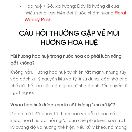
Hoa huệ + Gỗ, xạ hương: Đây là hướng đi của
nhiều sáng tạo hiện đại thuộc nhóm hương
Floral
Woody Musk
.
CÂU HỎI THƯỜNG GẶP VỀ MÙI
HƯƠNG HOA HUỆ
Mùi hương hoa huệ trong nước hoa có phải luôn nồng
gắt không?
Không hẳn. Hương hoa huệ tự nhiên rất mạnh, nhưng tùy
vào cách xử lý nguyên liệu và tỷ lệ sử dụng, các nhà pha
chế có thể tạo nên cảm giác từ nhẹ thanh đến quyến rũ
ngọt ngào.
Vì sao hoa huệ được xem là nốt hương "khó xử lý"?
Do có mật độ phân tử thơm cao và dễ át các nốt
khác, hoa huệ đòi hỏi người pha chế phải kiểm soát rất
kỹ cường độ và hướng thể hiện. Nếu xử lý khéo, nó mang