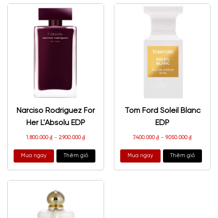
Narciso Rodriguez For
Tom Ford Soleil Blanc
Her L'Absolu EDP
EDP
1.800.000
₫
–
2.900.000
₫
7.400.000
₫
–
9.050.000
₫
Mua ngay
Thêm giỏ
Mua ngay
Thêm giỏ