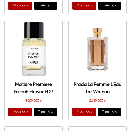
Mua ngay
Thêm giỏ
Mua ngay
Thêm giỏ
Matiere Premiere
Prada La Femme L'Eau
French Flower EDP
for Women
8.200.000
₫
2.650.000
₫
Mua ngay
Thêm giỏ
Mua ngay
Thêm giỏ