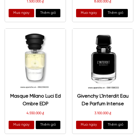
1.500.000
₫
8.600.000
₫
Mua ngay
Thêm giỏ
Mua ngay
Thêm giỏ
Masque Milano Luci Ed
Givenchy L'Interdit Eau
Ombre EDP
De Parfum Intense
4.550.000
₫
3.100.000
₫
Mua ngay
Thêm giỏ
Mua ngay
Thêm giỏ