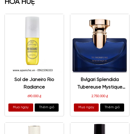
HOA HUỆ
Sol de Janeiro Rio
Bvlgari Splendida
Radiance
Tubereuse Mystique
EDP
690.000
₫
2.750.000
₫
Mua ngay
Thêm giỏ
Mua ngay
Thêm giỏ