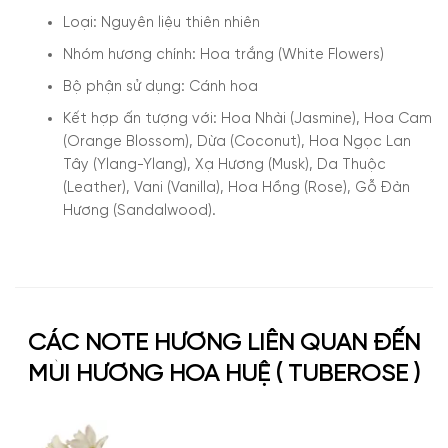
Loại: Nguyên liệu thiên nhiên
Nhóm hương chính: Hoa trắng (White Flowers)
Bộ phận sử dụng: Cánh hoa
Kết hợp ấn tượng với: Hoa Nhài (Jasmine), Hoa Cam
(Orange Blossom), Dừa (Coconut), Hoa Ngọc Lan
Tây (Ylang-Ylang), Xạ Hương (Musk), Da Thuộc
(Leather), Vani (Vanilla), Hoa Hồng (Rose), Gỗ Đàn
Hương (Sandalwood).
CÁC NOTE HƯƠNG LIÊN QUAN ĐẾN
MÙI HƯƠNG HOA HUỆ ( TUBEROSE )