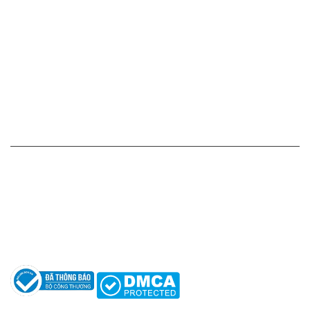
Cam kết - Bảo hành của chúng tôi
Chính sách giá cả
Chính sách thanh toán
Chính sách vận chuyển - giao nhận - kiểm hàng
Chính sách đổi hàng - trả hàng - hoàn tiền
Chính sách bảo mật thông tin
HỖ TRỢ KHÁCH HÀNG
Hotline: 0961596333
Hỗ trợ: hotro@apaniche.vn
Hướng dẫn sử dụng nước hoa
Câu hỏi thường gặp
Tác giả