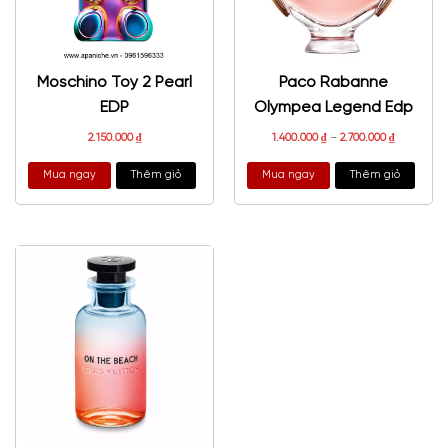
Moschino Toy 2 Pearl
Paco Rabanne
EDP
Olympea Legend Edp
2.150.000
₫
1.400.000
₫
–
2.700.000
₫
Mua ngay
Thêm giỏ
Mua ngay
Thêm giỏ