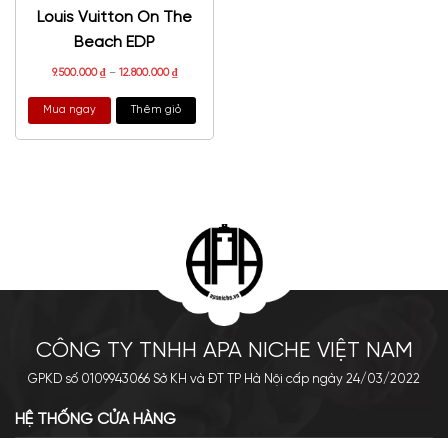
Louis Vuitton On The
Beach EDP
9.500.000
₫
–
12.800.000
₫
Mua ngay
Thêm giỏ
CÔNG TY TNHH APA NICHE VIỆT NAM
GPKD số 0109943066 Sở KH và ĐT TP Hà Nội cấp ngày 24/03/2022
HỆ THỐNG CỬA HÀNG