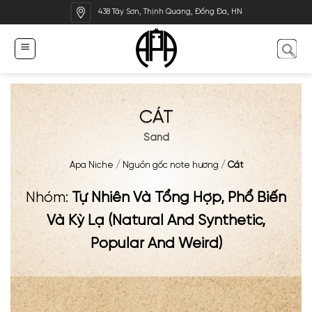
Bỏ
438 Tây Sơn, Thịnh Quang, Đống Đa, HN
qua
nội
dung
CÁT
Sand
Apa Niche
/
Nguồn gốc note hương
/
Cát
Nhóm:
Tự Nhiên Và Tổng Hợp, Phổ Biến
Và Kỳ Lạ (Natural And Synthetic,
Popular And Weird)