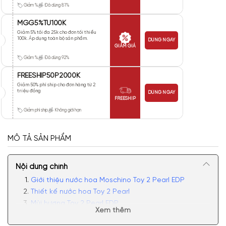
Giảm %
Đã dùng 81%
MGG5%TU100K
Giảm 5% tối đa 25k cho đơn tối thiểu
100k. Áp dụng toàn bộ sản phẩm.
DÙNG NGAY
GIẢM GIÁ
Giảm %
Đã dùng 92%
FREESHIP50P2000K
Giảm 50% phí ship cho đơn hàng từ 2
triệu đồng
DÙNG NGAY
FREESHIP
Giảm phí ship
Không giới hạn
MÔ TẢ SẢN PHẨM
Nội dung chính
Giới thiệu nước hoa Moschino Toy 2 Pearl EDP
Thiết kế nước hoa Toy 2 Pearl
Mùi hương Toy 2 Pearl EDP
Xem thêm
Có nên mua nước hoa Moschino Toy 2 Pearl?