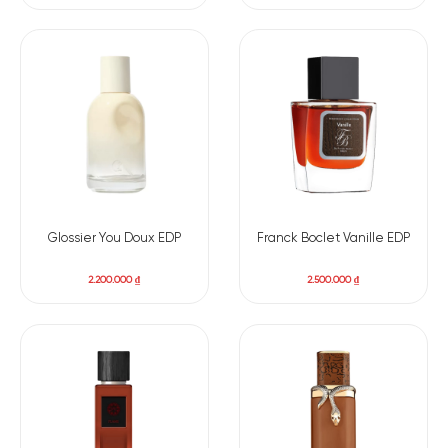
Cuối cùng, tầng hương cuối để lại dấu ấn khó phai với sự hòa
quyện của xạ hương mịn màng, cây bách thanh mát và cỏ
Vetiver sâu lắng. Những nốt hương này tạo nên một lớp nền
bền bỉ, ấm áp và vô cùng cuốn hút.
Glossier You Doux EDP
Franck Boclet Vanille EDP
2.200.000
₫
2.500.000
₫