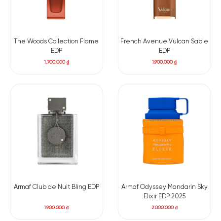
The Woods Collection Flame
French Avenue Vulcan Sable
EDP
EDP
Có nên mua nước hoa Moschino Toy 2 Pearl?
1.700.000
₫
1.900.000
₫
Nếu bạn đang tìm kiếm một mùi hương unisex độc đáo, trẻ
trung nhưng vẫn thanh lịch, Moschino Toy 2 Pearl EDP là lựa
chọn tuyệt vời. Sự kết hợp hài hòa giữa các tầng hương, khả
năng lưu hương ổn định và thiết kế chai độc đáo khiến Toy 2
Pearl trở thành một “tác phẩm nghệ thuật” đáng sở hữu. Đây
không chỉ là mùi hương đồng hành cùng bạn mỗi ngày mà còn
là món quà hoàn hảo dành cho những người yêu thích sự tinh
tế và phá cách.
Armaf Club de Nuit Bling EDP
Armaf Odyssey Mandarin Sky
Elixir EDP 2025
1.900.000
₫
2.000.000
₫