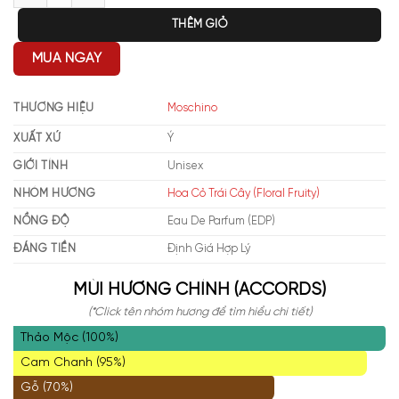
THÊM GIỎ
MUA NGAY
THƯƠNG HIỆU
Moschino
XUẤT XỨ
Ý
GIỚI TÍNH
Unisex
NHÓM HƯƠNG
Hoa Cỏ Trái Cây (Floral Fruity)
NỒNG ĐỘ
Eau De Parfum (EDP)
ĐÁNG TIỀN
Định Giá Hợp Lý
MÙI HƯƠNG CHÍNH (ACCORDS)
(*Click tên nhóm hương để tìm hiểu chi tiết)
Thảo Mộc (100%)
Cam Chanh (95%)
Gỗ (70%)