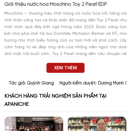
Giới thiệu nước hoa Moschino Toy 2 Pearl EDP
Moschino – thương hiệu thời trang và nước hoa nổi tiếng với
tinh thần sáng tạo và khác biệt đã mang đến Toy 2 Pearl như
một món quà đầy bất ngờ trong năm 2023. Được sáng tạo
bởi nhà pha chế tài ba Domitille Michalon Bertier và IFF, mùi
hương như một biểu tượng của sự tươi mới và phá cách. Lấy
cảm hứng từ vẻ đẹp óng ánh của những viên ngọc trai dưới
ánh mặt trời buổi sớm. Toy 2 Pearl mang đến câu chuyện về
sự thanh khiết, quyến rũ nhưng vẫn đầy vui tươi và năng động.
XEM THÊM
Tác giả:
Quỳnh Giang
Người kiểm duyệt:
Dương Mạnh Cư
KHÁCH HÀNG TRẢI NGHIỆM SẢN PHẨM TẠI
APANICHE