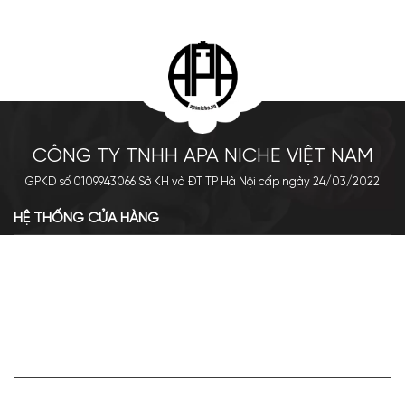
CÔNG TY TNHH APA NICHE VIỆT NAM
GPKD số 0109943066 Sở KH và ĐT TP Hà Nội cấp ngày 24/03/2022
HỆ THỐNG CỬA HÀNG
Cơ sở chính: 438 Tây Sơn - Đống Đa - Hà Nội
Hotline: 0961.596.333
Chi nhánh: Số 05, Lô OC 5-2, KĐT Shining City, Sơn La
Hotline: 085.90.66666
VỀ APA NICHE
Giới thiệu về Apa Niche