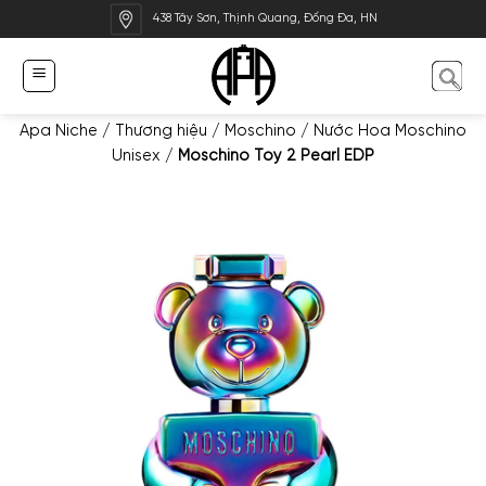
Bỏ
438 Tây Sơn, Thịnh Quang, Đống Đa, HN
qua
nội
dung
Apa Niche
/
Thương hiệu
/
Moschino
/
Nước Hoa Moschino
Unisex
/
Moschino Toy 2 Pearl EDP