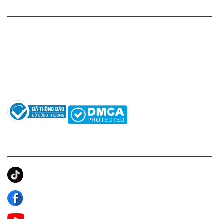
HỖ TRỢ KHÁCH HÀNG
Hotline: 0961596333
Hỗ trợ: hotro@apaniche.vn
Hướng dẫn sử dụng nước hoa
Câu hỏi thường gặp
Tác giả
KẾT NỐI CHÚNG TÔI
Ánh Apa Niche
Apa Niche
Apa Niche Nước Hoa Hàng Hiệu