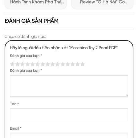
thần vui nhộn đặc trưng của Moschino.
Hành Trình Khám Phá Thế
Review “Ở Hà Nội” Có
Giới Hương Thơm Tại Apa
Những Trải Nghiệm Thú Vị Tại
Niche
Apa Niche
ĐÁNH GIÁ SẢN PHẨM
Chưa có đánh giá nào.
Hãy là người đầu tiên nhận xét “Moschino Toy 2 Pearl EDP”
Đánh giá của bạn
*
Đánh giá của bạn
*
Tên
*
Email
*