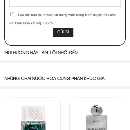
Mùi hương Toy 2 Pearl EDP
Lưu tên của tôi, email, và trang web trong trình duyệt này cho
NHỮNG NOTE HƯƠNG THEO CẢM NHẬN
lần bình luận kế tiếp của tôi.
THỰC TẾ
430 (23,17%)
292 (15,73%)
234 (12,61%)
201 (10,83%)
MÙI HƯƠNG NÀY LÀM TÔI NHỚ ĐẾN:
188 (10,13%)
182 (9,81%)
138 (7,44%)
117 (6,30%)
74 (3,99%)
NHỮNG CHAI NƯỚC HOA CÙNG PHÂN KHÚC GIÁ:
TOP NOTES
Kem Trái Cây
Kinh Giới Cay
Chanh Vàng
Không Sữa