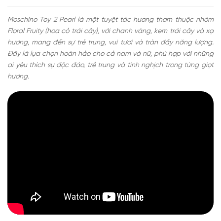
Moschino Toy 2 Pearl là một tuyệt tác hương thơm thuộc nhóm
Floral Fruity (hoa cỏ trái cây), với chanh vàng, kem trái cây và xạ
hương, mang đến sự trẻ trung, vui tươi và tràn đầy năng lượng.
Đây là lựa chọn hoàn hảo cho cả nam và nữ, phù hợp với những
ai yêu thích sự độc đáo, trẻ trung và tinh nghịch trong từng giọt
hương.