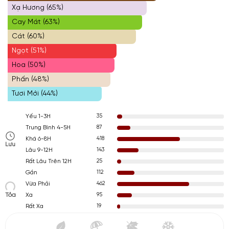
Xạ Hương (65%)
Cay Mát (63%)
Cát (60%)
Ngọt (51%)
Hoa (50%)
Phấn (48%)
Tươi Mới (44%)
35
Yếu 1-3H
87
Trung Bình 4-5H
418
Khá 6-8H
Lưu
143
Lâu 9-12H
25
Rất Lâu Trên 12H
112
Gần
462
Vừa Phải
Tỏa
95
Xa
19
Rất Xa