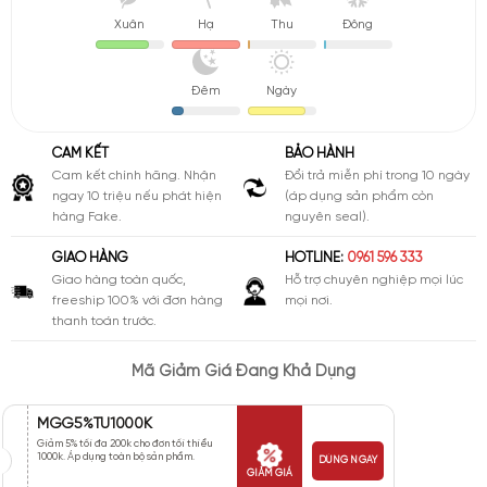
Xuân
Hạ
Thu
Đông
Đêm
Ngày
CAM KẾT
BẢO HÀNH
Cam kết chính hãng. Nhận
Đổi trả miễn phí trong 10 ngày
ngay 10 triệu nếu phát hiện
(áp dụng sản phẩm còn
hàng Fake.
nguyên seal).
GIAO HÀNG
HOTLINE:
0961 596 333
Giao hàng toàn quốc,
Hỗ trợ chuyên nghiệp mọi lúc
freeship 100% với đơn hàng
mọi nơi.
thanh toán trước.
Mã Giảm Giá Đang Khả Dụng
MGG5%TU1000K
Giảm 5% tối đa 200k cho đơn tối thiểu
1000k. Áp dụng toàn bộ sản phẩm.
DÙNG NGAY
GIẢM GIÁ