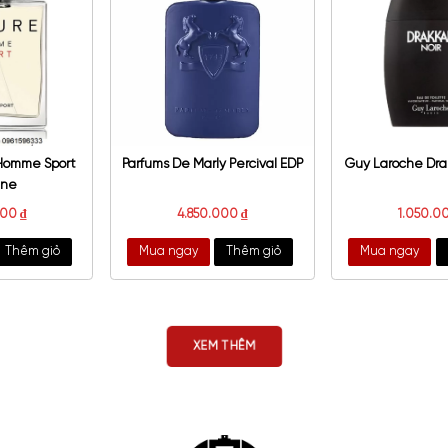
tafa Opulent Musk EDP
Lattafa Qaed Al Fursan EDP
1.000.000
₫
900.000
₫
a ngay
Thêm giỏ
Mua ngay
Thêm giỏ