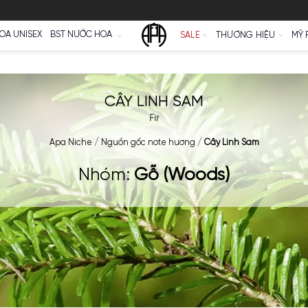
Ữ
NƯỚC HOA UNISEX
BST NƯỚC HOA
SALE
CÂY LINH SAM
Fir
Apa Niche
/
Nguồn gốc note hương
/
Câ
Nhóm:
Gỗ (Wood