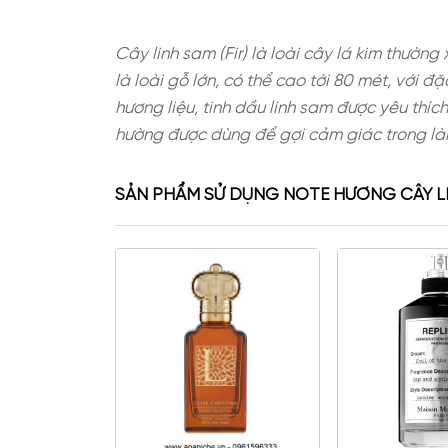
Cây linh sam (Fir) là loài cây lá 
là loài gỗ lớn, có thể cao tới 80 
hương liệu, tinh dầu linh sam đượ
hường được dùng để gợi cảm giác 
SẢN PHẨM SỬ DỤNG NOTE HƯƠN