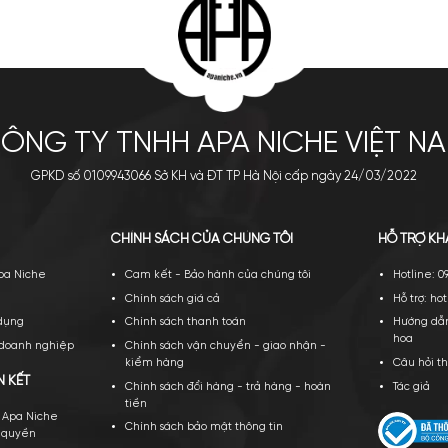
nel Allure Homme Sport
Parfums De Marly Percival EDP
Cologne
3.900.000
₫
4.850.000
₫
a ngay
Thêm giỏ
Mua ngay
Thêm giỏ
XEM THÊM