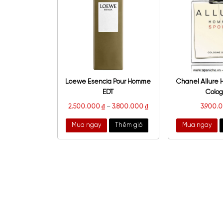
Roja Apex Parfum
Lat
15.400.000
₫
Mua ngay
Thêm giỏ
Mu