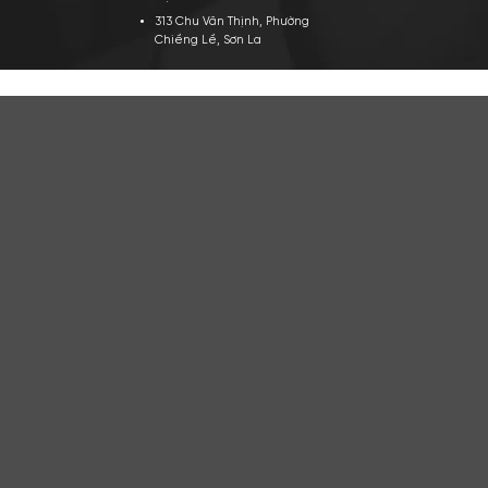
TRỤ SỞ CHÍNH
VỀ A
Công ty TNHH Apa Niche Việt
Gi
Nam
Tu
Địa chỉ: 438 Tây Sơn, Phường Đống
Đi
Đa, Hà Nội
Ho
Hotline: 0961.596.333