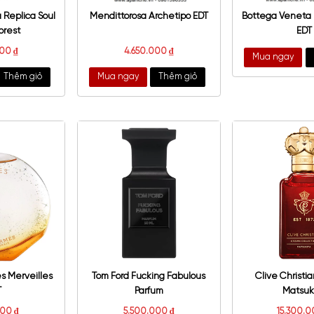
on Margiela Replica Soul
Mendittorosa Archetipo EDT
of the Forest
3.550.000
₫
4.650.000
₫
a ngay
Thêm giỏ
Mua ngay
Thêm giỏ