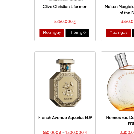
Clive Christian L for men
Mais
5.450.000
₫
Mua ngay
Thêm giỏ
Mu