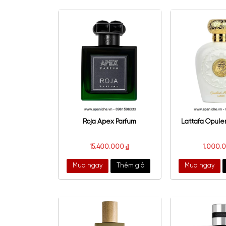
Maison Francis Kurkdjian
Ateli
Baccarat Rouge 540 EDP
4.650.000
₫
–
14.600.000
₫
Mua ngay
Thêm giỏ
Mu