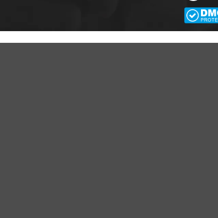
CÔNG TY TNHH APA NICH
GPKD số 0109943066 Sở KH và ĐT TP Hà Nội cấ
PA NICHE
CHÍNH SÁCH CỦA CHÚNG TÔI
ới thiệu về Apa Niche
Cam kết - Bảo hành của chúng tôi
yển dụng
Chính sách giá cả
ều khoản sử dụng
Chính sách thanh toán
ạt động của doanh nghiệp
Chính sách vận chuyển - giao nhậ