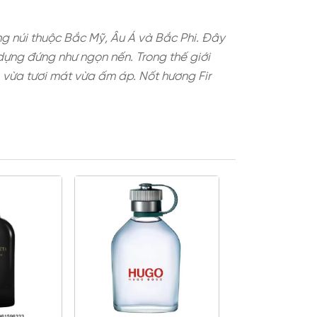
hường mọc ở các vùng núi thuộc Bắc Mỹ, Âu Á và Bắ
h và những quả nón dựng đứng như ngọn nến. Trong t
ang sắc balsamic, vừa tươi mát vừa ấm áp. Nốt hư
n trong nước hoa.