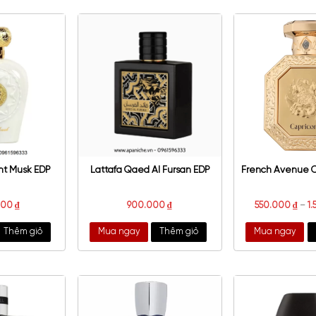
er Des Ors Riviera Lazuli
DSquared2 He Wood EDT
EDP
4.200.000
₫
2.000.000
₫
a ngay
Thêm giỏ
Mua ngay
Thêm giỏ