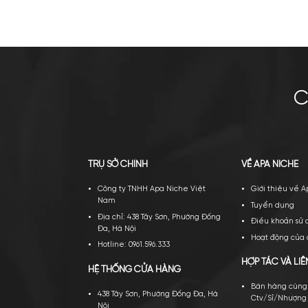
Loewe Esencia Pour Homme
Cha
EDT
2.500.000
₫
–
3.800.000
₫
Mua ngay
Thêm giỏ
Mu