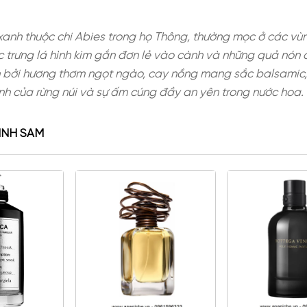
kim thường xanh thuộc chi Abies trong họ Thông, t
mét, với đặc trưng lá hình kim gắn đơn lẻ vào càn
c yêu thích bởi hương thơm ngọt ngào, cay nồng m
trong lành của rừng núi và sự ấm cúng đầy an yê
G CÂY LINH SAM