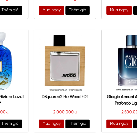
mes Eau Des Merveilles
Tom Ford Fucking Fabulous
EDT
Parfum
3.300.000
₫
5.500.000
₫
a ngay
Thêm giỏ
Mua ngay
Thêm giỏ