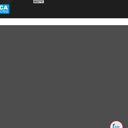
E VIỆT NAM
p ngày 24/03/2022
HỖ TRỢ KHÁCH HÀNG
KẾT NỐI CHÚNG TÔI
Hotline: 0961596333
Ánh Apa Nich
Hỗ trợ: hotro@apaniche.vn
Hướng dẫn sử dụng nước
Apa Niche
hoa
n -