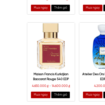
French Avenue Aquarius EDP
Her
550.000
₫
–
1.500.000
₫
Mua ngay
Thêm giỏ
Mu