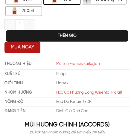
200ml
Maison Francis Kurkdjian Baccarat Rouge 540 EDP số lượng
THÊM GIỎ
MUA NGAY
THƯƠNG HIỆU
Maison Francis Kurkdjian
XUẤT XỨ
Pháp
GIỚI TÍNH
Unisex
NHÓM HƯƠNG
Hoa Cỏ Phương Đông (Oriental Floral)
NỒNG ĐỘ
Eau De Parfum (EDP)
ĐÁNG TIỀN
Định Giá Quá Cao
MÙI HƯƠNG CHÍNH (ACCORDS)
(*Click tên nhóm hương để tìm hiểu chi tiết)