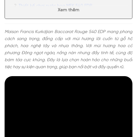
Thiết kế chai nước hoa MFK 540 EDP
Xem thêm
Mùi hương Maison Francis Kurkdjian Baccarat Rouge
540 EDP sang trọng, cuốn hút
Có nên mua nước hoa unisex MFK Baccarat Rouge
Maison Francis Kurkdjian Baccarat Rouge 540 EDP mang phong
540 EDP
cách sang trọng, đẳng cấp với mùi hương lôi cuốn từ gỗ hổ
phách, hoa nghệ tây và nhựa thông. Với mùi hương hoa cỏ
phương Đông ngọt ngào, nồng nàn nhưng đầy tinh tế, cùng độ
bám tỏa cực khủng. Đây là lựa chọn hoàn hảo cho những buổi
tiệc hay sự kiện quan trọng, giúp bạn nổi bật và đầy quyến rũ.