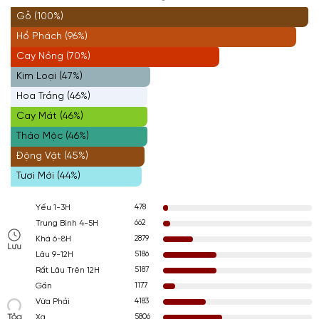
Gỗ (100%)
Hổ Phách (96%)
Cay Nồng (70%)
Kim Loại (47%)
Hoa Trắng (46%)
Cay Mát (46%)
Thảo Mộc (46%)
Động Vật (45%)
Tươi Mới (44%)
478
Yếu 1-3H
662
Trung Bình 4-5H
2879
Khá 6-8H
Lưu
5186
Lâu 9-12H
5187
Rất Lâu Trên 12H
1177
Gần
4183
Vừa Phải
Tỏa
5806
Xa