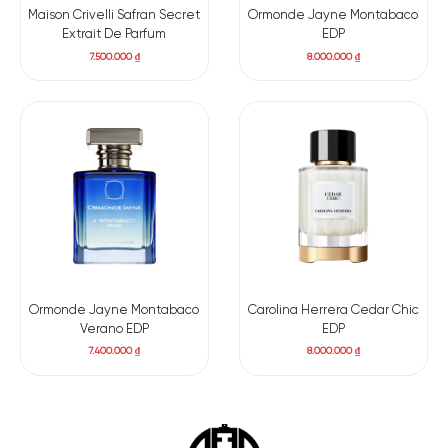
Maison Crivelli Safran Secret
Ormonde Jayne Montabaco
Extrait De Parfum
EDP
Có nên mua nước hoa unisex MFK Baccarat Rouge
7.500.000
₫
8.000.000
₫
540 EDP
Nước hoa 540 EDP là một hương thơm phi giới tính, nổi bật,
đầy lôi cuốn. Maison Francis Kurkdjian Baccarat Rouge 540
EDP giúp bạn để lại ấn tượng đặc biệt tại bất cứ nơi nào bạn
đặt chân đến. Giá trị xa xỉ mà chai nước hoa unisex này mang
lại là không phải bàn cãi. Sẽ thật sự xứng đáng, để bạn bạo
chi cho một siêu phẩm như thế này.
Ormonde Jayne Montabaco
Carolina Herrera Cedar Chic
Verano EDP
EDP
7.400.000
₫
8.000.000
₫