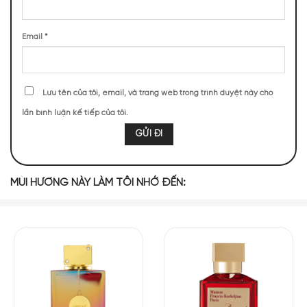
Email
*
Lưu tên của tôi, email, và trang web trong trình duyệt này cho
lần bình luận kế tiếp của tôi.
Mùi hương Maison Francis Kurkdjian Baccarat Rouge
MÙI HƯƠNG NÀY LÀM TÔI NHỚ ĐẾN:
540 EDP sang trọng, cuốn hút
NHỮNG NOTE HƯƠNG THEO CẢM NHẬN
THỰC TẾ
3286 (22,63%)
2870 (19,76%)
2007 (13,82%)
1979 (13,63%)
1697 (11,68%)
1323 (9,11%)
587 (4,04%)
376 (2,59%)