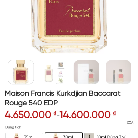
Maison Francis Kurkdjian Baccarat
Rouge 540 EDP
4.650.000
₫
14.600.000
₫
–
XÓA
Dung tích
35ml
70ml
10ml Dùng Thử