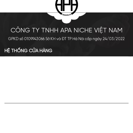
CÔNG TY TNHH APA NICHE VIỆT NAM
GPKD số 0109943066 Sở KH và ĐT TP Hà Nội cấp ngày 24/03/2022
HỆ THỐNG CỬA HÀNG
Cơ sở chính: 438 Tây Sơn - Đống Đa - Hà Nội
Hotline: 0961.596.333
Chi nhánh: Số 05, Lô OC 5-2, KĐT Shining City, Sơn La
Hotline: 085.90.66666
VỀ APA NICHE
Giới thiệu về Apa Niche
Tuyển dụng
Điều khoản sử dụng