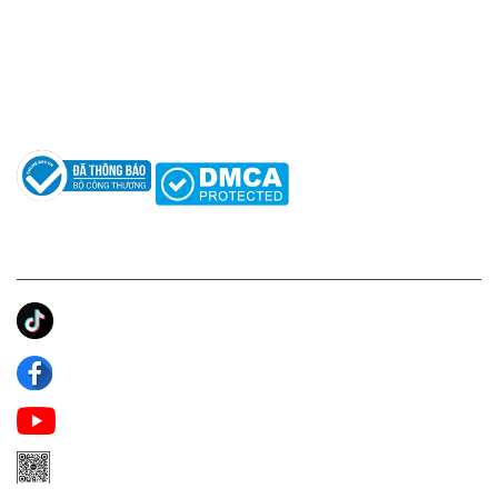
Hỗ trợ: hotro@apaniche.vn
Hướng dẫn sử dụng nước hoa
Câu hỏi thường gặp
Tác giả
KẾT NỐI CHÚNG TÔI
Ánh Apa Niche
Apa Niche
Apa Niche Nước Hoa Hàng Hiệu
Zalo Apa Niche