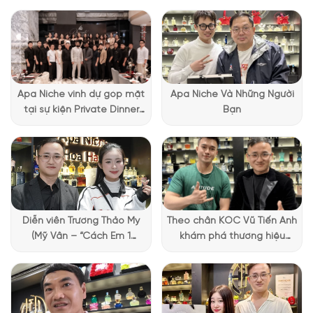
Apa Niche vinh dự góp mặt
Apa Niche Và Những Người
tại sự kiện Private Dinner
Bạn
đặc biệt của Lattafa
Vietnam
Diễn viên Trương Thảo My
Theo chân KOC Vũ Tiến Anh
(Mỹ Vân – “Cách Em 1
khám phá thương hiệu
Millimet”) ghé Apa Niche và
Lattafa tại Apa Niche
chia sẻ trải nghiệm chọn
nước hoa đầy thú vị
Thiết kế chai nước hoa MFK 540 EDP
Nói là không quá chú trọng, nhưng thiết kế của chai nước hoa