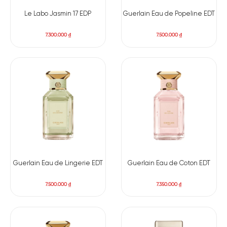
Ambroxan
Đường
Gỗ Tuyết Tùng
Cây Linh Sam
Le Labo Jasmin 17 EDP
Guerlain Eau de Popeline EDT
7.300.000
₫
7.500.000
₫
Hợp Chất
Rêu Sồi
Hedione
Giữa hàng ngàn mùi hương nổi tiếng trên thế giới, Baccarat
Rouge 540 EDP xuất hiện và sớm có cho mình chỗ đứng vững
chắc. Nhờ vào mùi hương hoàn toàn khác biệt của mình.
Hương thơm mở ra với Nhị hoa nghệ tây ngọt bùi và hoa nhài
nhẹ nhàng, bay bổng. Hổ phách và Long diên hương kết hợp,
tạo nên sự quyến rũ kinh điển. Chai nước hoa unisex này vừa
mềm mại lại trầm ấm, nồng nàn. Theo thời gian, những nốt
hương chầm chậm tan ra. Để cho Gỗ tuyết tùng và nhựa cây
tùng xuất hiện ở tầng hương cuối. Giữ lại sự ấm áp và hằn sâu
Guerlain Eau de Lingerie EDT
Guerlain Eau de Coton EDT
vào tâm trí bạn dấu ấn của từng nốt hương tuyệt vời này.
7.500.000
₫
7.350.000
₫
Mùi hương đặc trưng:
Hương đầu: Hạnh nhân đắng, Nghệ tây.
Hương giữa: Hoa nhài Ai cập, Gỗ tuyết tùng.