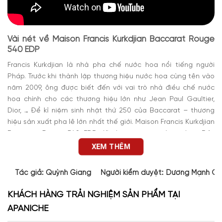
Vài nét về Maison Francis Kurkdjian Baccarat Rouge
540 EDP
Francis Kurkdjian là nhà pha chế nước hoa nổi tiếng người
Pháp. Trước khi thành lập thương hiệu nước hoa cùng tên vào
năm 2009, ông được biết đến với vai trò nhà điều chế nước
hoa chính cho các thương hiệu lớn như Jean Paul Gaultier,
Dior, … Để kỉ niệm sinh nhật thứ 250 của Baccarat – thương
hiệu sản xuất pha lê lớn nhất thế giới. Maison Francis Kurkdjian
Baccarat Rouge 540 EDP đã được tung ra thị trường. Đây
được đánh giá là một trong những mẫu
nước hoa MFK chính
XEM THÊM
hãng
được yêu thích nhất.
Các sản phẩm của thương hiệu nổi tiếng này nói chung hay
Tác giả:
Quỳnh Giang
Người kiểm duyệt:
Dương Mạnh Cư
MFK 540 EDP nói riêng đều chú trọng việc để cho người dùng
cảm nhận vẻ đẹp thông qua mùi hương tinh tế bên trong.
KHÁCH HÀNG TRẢI NGHIỆM SẢN PHẨM TẠI
APANICHE