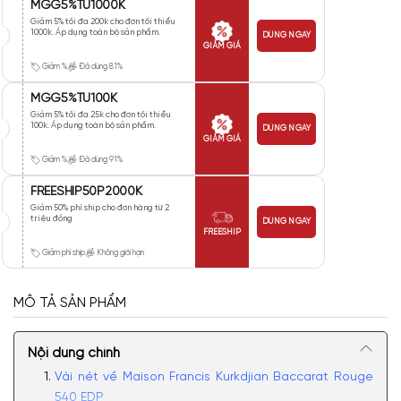
MGG5%TU1000K
Giảm 5% tối đa 200k cho đơn tối thiểu
1000k. Áp dụng toàn bộ sản phẩm.
DÙNG NGAY
GIẢM GIÁ
Giảm %
Đã dùng 81%
MGG5%TU100K
Giảm 5% tối đa 25k cho đơn tối thiểu
100k. Áp dụng toàn bộ sản phẩm.
DÙNG NGAY
GIẢM GIÁ
Giảm %
Đã dùng 91%
FREESHIP50P2000K
Giảm 50% phí ship cho đơn hàng từ 2
triệu đồng
DÙNG NGAY
FREESHIP
Giảm phí ship
Không giới hạn
MÔ TẢ SẢN PHẨM
Nội dung chính
Vài nét về Maison Francis Kurkdjian Baccarat Rouge
540 EDP