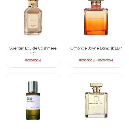
Hương cuối: Xạ hương, Hương gỗ, Long diên hương.
Guerlain Eau de Cashmere
Ormonde Jayne Damask EDP
EDT
8.000.000
₫
8.000.000
₫
–
9.500.000
₫