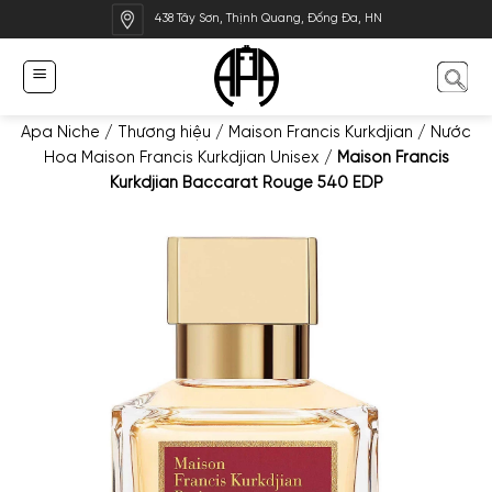
Bỏ
438 Tây Sơn, Thịnh Quang, Đống Đa, HN
qua
nội
dung
Apa Niche
/
Thương hiệu
/
Maison Francis Kurkdjian
/
Nước
Hoa Maison Francis Kurkdjian Unisex
/
Maison Francis
Kurkdjian Baccarat Rouge 540 EDP