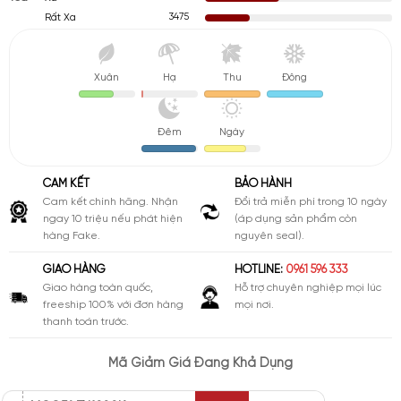
3475
Rất Xa
Xuân
Hạ
Thu
Đông
Đêm
Ngày
CAM KẾT
BẢO HÀNH
Cam kết chính hãng. Nhận
Đổi trả miễn phí trong 10 ngày
ngay 10 triệu nếu phát hiện
(áp dụng sản phẩm còn
hàng Fake.
nguyên seal).
GIAO HÀNG
HOTLINE:
0961 596 333
Giao hàng toàn quốc,
Hỗ trợ chuyên nghiệp mọi lúc
freeship 100% với đơn hàng
mọi nơi.
thanh toán trước.
Mã Giảm Giá Đang Khả Dụng