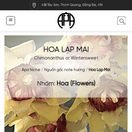
Bỏ
438 Tây Sơn, Thịnh Quang, Đống Đa, HN
qua
nội
dung
HOA LẠP MAI
Chimonanthus or Wintersweet
Apa Niche
/
Nguồn gốc note hương
/
Hoa Lạp Mai
Nhóm:
Hoa (Flowers)