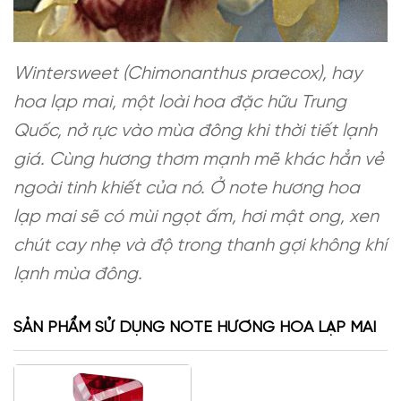
Wintersweet (Chimonanthus praecox), hay
hoa lạp mai, một loài hoa đặc hữu Trung
Quốc, nở rực vào mùa đông khi thời tiết lạnh
giá. Cùng hương thơm mạnh mẽ khác hẳn vẻ
ngoài tinh khiết của nó. Ở note hương hoa
lạp mai sẽ có mùi ngọt ấm, hơi mật ong, xen
chút cay nhẹ và độ trong thanh gợi không khí
lạnh mùa đông.
SẢN PHẨM SỬ DỤNG NOTE HƯƠNG HOA LẠP MAI