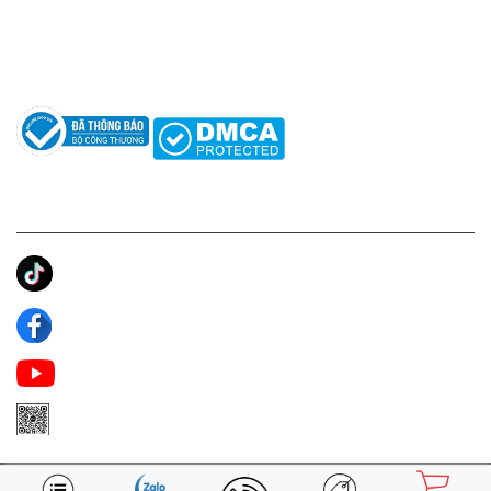
Hướng dẫn sử dụng nước hoa
Câu hỏi thường gặp
Tác giả
KẾT NỐI CHÚNG TÔI
Ánh Apa Niche
Apa Niche
Apa Niche Nước Hoa Hàng Hiệu
Zalo Apa Niche