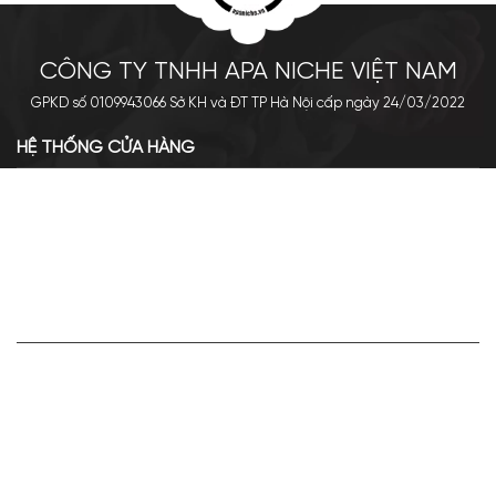
CÔNG TY TNHH APA NICHE VIỆT NAM
GPKD số 0109943066 Sở KH và ĐT TP Hà Nội cấp ngày 24/03/2022
HỆ THỐNG CỬA HÀNG
Cơ sở chính: 438 Tây Sơn - Đống Đa - Hà Nội
Hotline: 0961.596.333
Chi nhánh: Số 05, Lô OC 5-2, KĐT Shining City, Sơn La
Hotline: 085.90.66666
VỀ APA NICHE
Giới thiệu về Apa Niche
Tuyển dụng
Điều khoản sử dụng
Hoạt động của doanh nghiệp