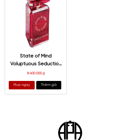
State of Mind
Voluptuous Seduction
EDP
8.400.000
₫
Mua ngay
Thêm giỏ