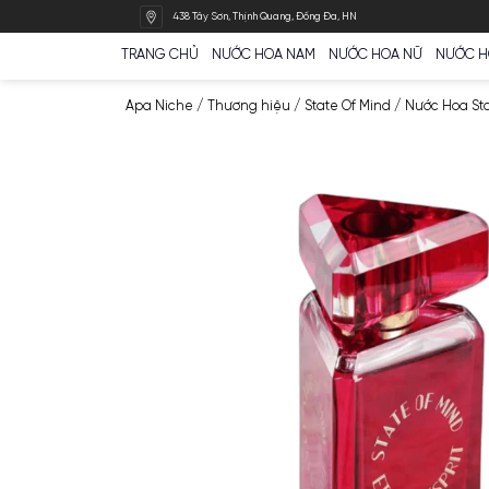
Bỏ
438 Tây Sơn, Thịnh Quang, Đống Đa, HN
qua
nội
TRANG CHỦ
NƯỚC HOA NAM
NƯỚC HOA N
dung
Apa Niche
/
Thương hiệu
/
State Of Mind
/
N