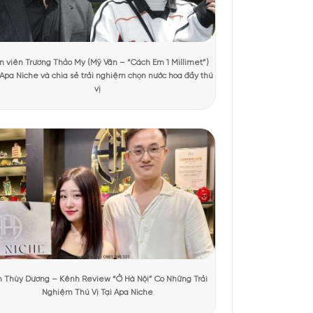
t xem
ào đâu được. Chai thủy tinh màu đỏ ruby trong suốt tượng
một viên kim cương cắt đa diện, mang tính biểu tượng cho
n rõ tuyên ngôn của State of Mind: Nước hoa không chỉ để