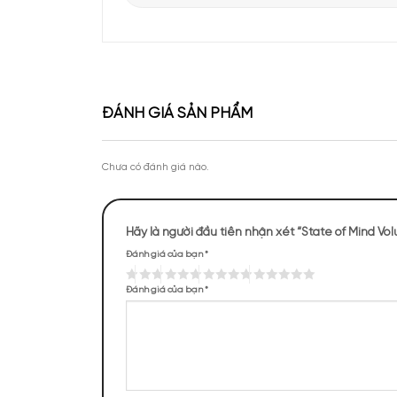
Apa Niche vinh dự góp mặt tại sự kiện Priva
của Lattafa Vietnam
Theo chân KOC Vũ Tiến Anh khám phá thươ
tại Apa Niche