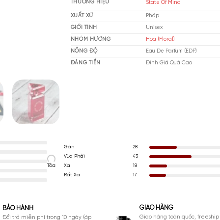
MUA NGAY
THƯƠNG HIỆU
St
XUẤT XỨ
Ph
GIỚI TÍNH
Un
NHÓM HƯƠNG
Hoa
NỒNG ĐỘ
Ea
ĐÁNG TIỀN
Đị
Gần
28