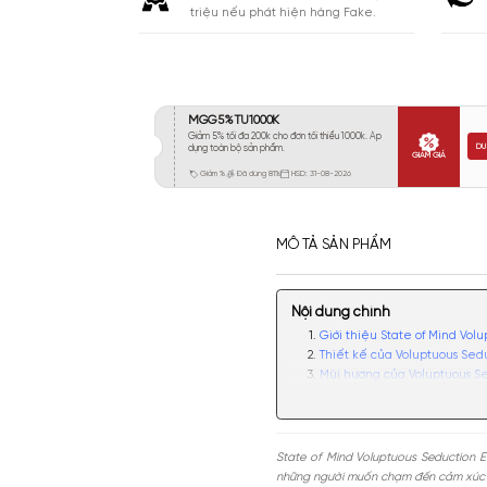
Khá 6-8H
35
Lưu
Lâu 9-12H
14
Rất Lâu Trên 12H
11
CAM KẾT
Cam kết chính hãng. Nhận ngay 10
triệu nếu phát hiện hàng Fake.
MÔ TẢ SẢN PHẨM