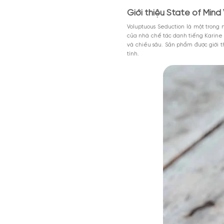
Nội dung chính
Giới thiệu State
Thiết kế của Vo
Mùi hương của V
MGG5%TU1000K
Có nên mua nướ
Giảm 5% tối đa 200k cho đơn tối th
dụng toàn bộ sản phẩm.
State of Mind Voluptuou
Giảm %
Đã dùng 81%
HSD: 31-0
những người muốn chạm 
Giới thiệu Stat
Voluptuous Seduction l
của nhà chế tác danh t
và chiều sâu. Sản phẩm
tính.