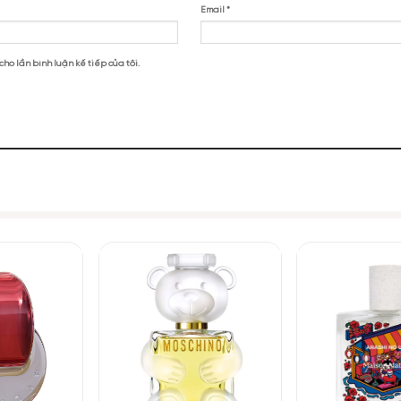
e of Mind Voluptuous Seduction EDP”
Voluptuous Seduction
NHỮNG NOTE HƯƠNG THEO CẢM NH