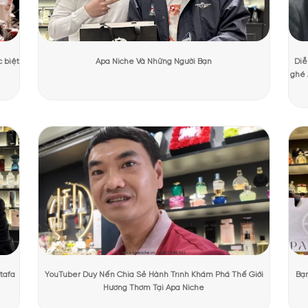
Dương Mạnh Cường
Ngày cập nhật:
31/07/2026
768 lượ
PHẨM TẠI APANICHE
luptuous Seduction State of Mind
iên, Voluptuous Seduction EDP đã khẳng định phong cách không lẫn v
c cháy và vẻ đẹp đầy nội lực. Phần nắp được thiết kế tinh xảo như 
 cá tính mạnh mẽ. Toàn bộ thiết kế mang đậm chất nghệ thuật, thể hiệ
ể cầm trên tay, và để cảm.