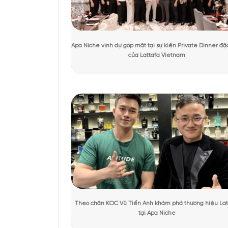
Tác giả:
Ánh Apa Niche
Người kiểm duyệt:
KHÁCH HÀNG TRẢI NGHIỆM SẢN 
Thiết kế của Vo
Ngay từ ánh nhìn đầu t
trưng cho sự đam mê rự
ánh sáng, chiều sâu và
ngửi mà còn để nhìn, đ