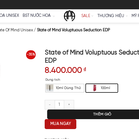
Ữ
NƯỚC HOA UNISEX
BST NƯỚC HOA
SALE
ước Hoa State Of Mind Unisex
/
State of Mind Voluptuous Seduct
State of Mind Vol
-35%
EDP
8.400.000
₫
Dung tích
10ml Dùng Thử
State of Mind Voluptuous Seduct
T