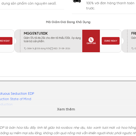
Vừa Phải
43
Tỏa
Xa
18
Rất Xa
17
GIA
BẢO HÀNH
Giao 
Đổi trả miễn phí trong 10 ngày (áp
100% 
dụng sản phẩm còn nguyên seal).
trước.