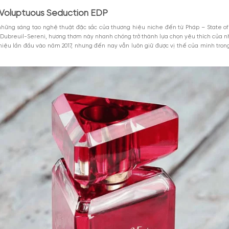
 of Mind Voluptuous Seduction EDP
M
luptuous Seduction State of Mind
oluptuous Seduction
Xem thêm
MGG5%TU100K
c hoa unisex Voluptuous Seduction không?
iểu 1000k. Áp
Giảm 5% tối đa 25k cho
DÙNG NGAY
toàn bộ sản phẩm.
GIẢM GIÁ
s Seduction EDP là bản hòa tấu đầy tinh tế giữa trà rooibos nhẹ dịu, tá
8-2026
Giảm %
Đã dùng 9
đến cảm xúc bằng sự mềm mại sâu lắng, không cần quá nồng mà vẫn khiến 
e of Mind Voluptuous Seduction EDP
à một trong những sáng tạo nghệ thuật đặc sắc của thương hiệu nich
iếng Karine Dubreuil-Sereni, hương thơm này nhanh chóng trở thành l
 được giới thiệu lần đầu vào năm 2017, nhưng đến nay vẫn luôn giữ đ