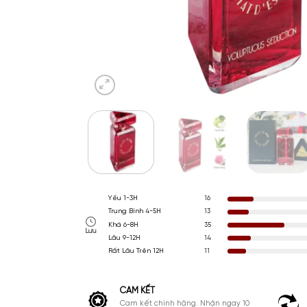
Yếu 1-3H
16
Trung Bình 4-5H
13