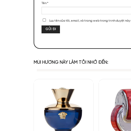
ĐÁNH GIÁ SẢN PHẨM
Chưa có đánh giá nào.
Hãy là người đầu tiên nhận xét “Stat
Đánh giá của bạn
*
Mùi hương của 
Đánh giá của bạn
*