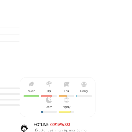
Hoa Trắng (44%)
ate Of Mind
áp
isex
 (Floral)
u De Parfum (EDP)
nh Giá Quá Cao
Xuân
Hạ
Thu