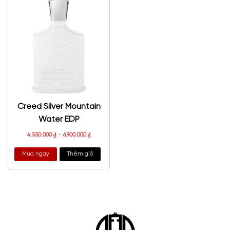
Creed Silver Mountain
Water EDP
4.550.000
₫
–
6.900.000
₫
Mua ngay
Thêm giỏ