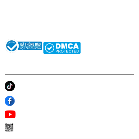
Hỗ trợ: hotro@apaniche.vn
Hướng dẫn sử dụng nước hoa
Câu hỏi thường gặp
Tác giả
KẾT NỐI CHÚNG TÔI
Ánh Apa Niche
Apa Niche
Apa Niche Nước Hoa Hàng Hiệu
Zalo Apa Niche