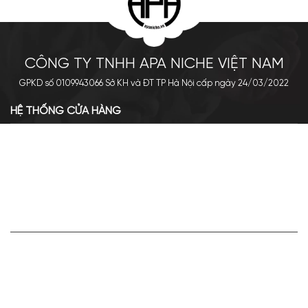
CÔNG TY TNHH APA NICHE VIỆT NAM
GPKD số 0109943066 Sở KH và ĐT TP Hà Nội cấp ngày 24/03/2022
HỆ THỐNG CỬA HÀNG
Cơ sở chính: 438 Tây Sơn - Đống Đa - Hà Nội
Hotline: 0961.596.333
Chi nhánh: Số 05, Lô OC 5-2, KĐT Shining City, Sơn La
Hotline: 085.90.66666
VỀ APA NICHE
Giới thiệu về Apa Niche
Tuyển dụng
Điều khoản sử dụng