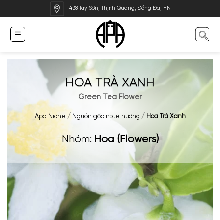
Bỏ
438 Tây Sơn, Thịnh Quang, Đống Đa, HN
qua
nội
dung
HOA TRÀ XANH
Green Tea Flower
Apa Niche
/
Nguồn gốc note hương
/
Hoa Trà Xanh
Nhóm:
Hoa (Flowers)