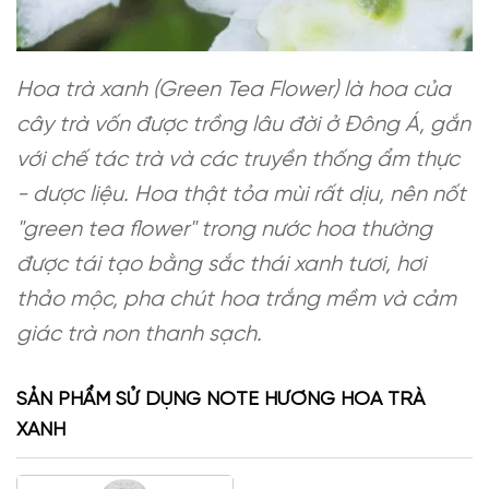
Hoa trà xanh (Green Tea Flower) là hoa của
cây trà vốn được trồng lâu đời ở Đông Á, gắn
với chế tác trà và các truyền thống ẩm thực
- dược liệu. Hoa thật tỏa mùi rất dịu, nên nốt
"green tea flower" trong nước hoa thường
được tái tạo bằng sắc thái xanh tươi, hơi
thảo mộc, pha chút hoa trắng mềm và cảm
giác trà non thanh sạch.
SẢN PHẨM SỬ DỤNG NOTE HƯƠNG HOA TRÀ
XANH