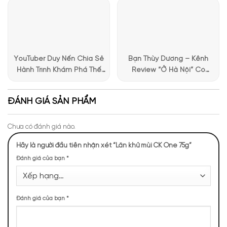
chia sẻ trải nghiệm chọn
bạn tỏa sáng trong mọi tình huống.
nước hoa đầy thú vị
Các hương chính: Hương lục, Quả chanh vàng
YouTuber Duy Nến Chia Sẻ
Bạn Thùy Dương – Kênh
Hành Trình Khám Phá Thế
Review “Ở Hà Nội” Có
Giới Hương Thơm Tại Apa
Những Trải Nghiệm Thú Vị Tại
Niche
Apa Niche
ĐÁNH GIÁ SẢN PHẨM
Chưa có đánh giá nào.
Hãy là người đầu tiên nhận xét “Lăn khử mùi CK One 75g”
Đánh giá của bạn
*
Đánh giá của bạn
*