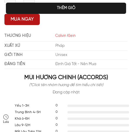
THÊM GIỎ
MUA NGAY
THƯƠNG HIỆU
Calvin Klein
XUẤT XỨ
Pháp
GIỚI TÍNH
Unisex
ĐÁNG TIỀN
Định Giá Tốt - Nên Mua
MÙI HƯƠNG CHÍNH (ACCORDS)
(*Click tên nhóm hương để tìm hiểu chi tiết)
Đang cập nhật
0
Yếu 1-3H
0
Trung Bình 4-5H
0
Khá 6-8H
Lưu
0
Lâu 9-12H
0
Rất Lâu Trên 12H