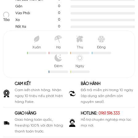
0
Gần
0
Vừa Phải
Tỏa
0
Xa
0
Rất Xa
Xuân
Hạ
Thu
Đông
Đêm
Ngày
CAM KẾT
BẢO HÀNH
Cam kết chính hãng. Nhận
Đổi trả miễn phí trong 10 ngày
ngay 10 triệu nếu phát hiện
(áp dụng sản phẩm còn
hàng Fake.
nguyên seal).
GIAO HÀNG
HOTLINE:
0961 596 333
Giao hàng toàn quốc,
Hỗ trợ chuyên nghiệp mọi lúc
freeship 100% với đơn hàng
mọi nơi.
thanh toán trước.