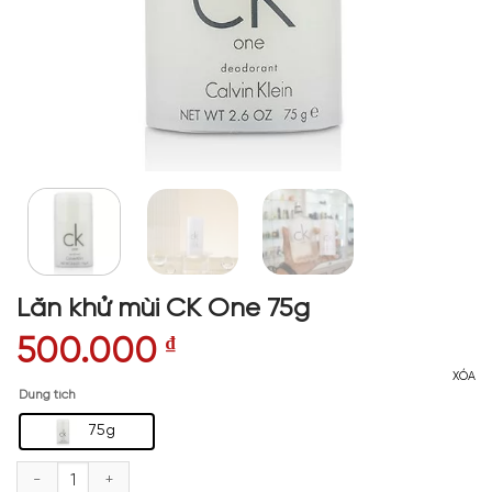
Lăn khử mùi CK One 75g
500.000
₫
XÓA
Dung tích
75g
Lăn khử mùi CK One 75g số lượng