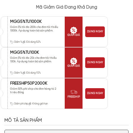
Mã Giảm Giá Đang Khả Dụng
MGG5%TU1000K
Giảm 5% tối đa 200k cho đơn tối thiểu
1000k. Áp dụng toàn bộ sản phẩm.
DÙNG NGAY
GIẢM GIÁ
Giảm %
Đã dùng 82%
MGG5%TU100K
Giảm 5% tối đa 25k cho đơn tối thiểu
100k. Áp dụng toàn bộ sản phẩm.
DÙNG NGAY
GIẢM GIÁ
Giảm %
Đã dùng 92%
FREESHIP50P2000K
Giảm 50% phí ship cho đơn hàng từ 2
triệu đồng
DÙNG NGAY
FREESHIP
Giảm phí ship
Không giới hạn
MÔ TẢ SẢN PHẨM