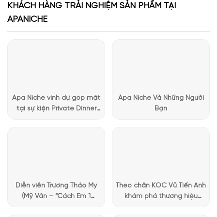
KHÁCH HÀNG TRẢI NGHIỆM SẢN PHẨM TẠI
APANICHE
Mùi hương Lăn khử mùi One Calvin Klein sang trọng
Lăn khử mùi unisex Ck One mang trong mình hương lục kết
hợp với nốt hương quả chanh vàng. Hương lục mang đến một
cảm giác tươi mát, mát lành và tự nhiên. Hương thơm giống
như một quảng trường xanh tươi bên cạnh dòng suối. Nốt
Apa Niche vinh dự góp mặt
Apa Niche Và Những Người
hương quả chanh vàng tạo nên một sự tươi mới, phấn khích.
tại sự kiện Private Dinner
Bạn
Cảm giác được tự do giữa bầu không khí thoáng đãng của
đặc biệt của Lattafa
thiên nhiên.
Vietnam
CK One sẽ lan tỏa khắp cơ thể, mang đến một cảm giác ấm
áp và gần gũi. Gần gũi đến mức người khác sẽ cảm nhận
được mùi hương chỉ khi ở cạnh bạn. GIúp bạn tỏa sáng dù bạn
đang đi làm hoặc đi chơi cùng bạn bè, đặc biệt tại các bãi
Diễn viên Trương Thảo My
Theo chân KOC Vũ Tiến Anh
biển.
Điểm đặc biệt của lăn khử mùi này là khả năng hoà
(Mỹ Vân – “Cách Em 1
khám phá thương hiệu
quyện với nước hoa unisex cùng tên Calvin Klein Ck One. Tất
Millimet”) ghé Apa Niche và
Lattafa tại Apa Niche
cả mang đến một mùi hương thêm lịch lãm quyến rũ khiến