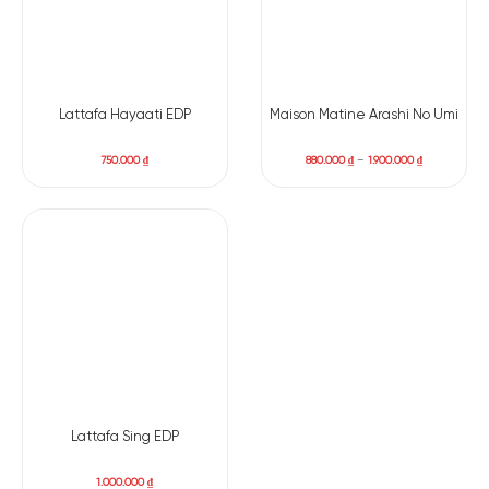
Lattafa Hayaati EDP
Maison Matine Arashi No Umi
750.000
₫
880.000
₫
–
1.900.000
₫
Lattafa Sing EDP
1.000.000
₫