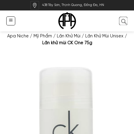
Bỏ
438 Tây Sơn, Thịnh Quang, Đống Đa, HN
qua
nội
dung
Apa Niche
/
Mỹ Phẩm
/
Lăn Khử Mùi
/
Lăn Khử Mùi Unisex
/
Lăn khử mùi CK One 75g