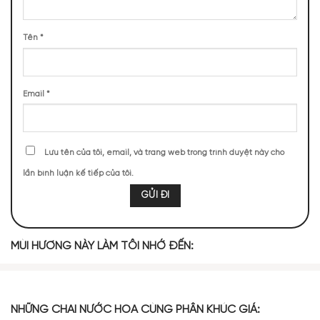
Tên
*
Cách sử dụng
Lăn khử mùi unisex CK One 75g
Bước 1: Trước tiên, sau khi bạn đã tắm rửa và lau khô vùng
Email
*
nách, hãy chuẩn bị da sạch và khô cho việc áp dụng sản
phẩm.
Bước 2: Tiếp theo, lăn một lớp mỏng vừa phải của sản phẩm
Lưu tên của tôi, email, và trang web trong trình duyệt này cho
khử mùi lên vùng da dưới cánh tay.
lần bình luận kế tiếp của tôi.
Bước 3: Đợi khoảng vài giây để cho dung dịch khử mùi thẩm
thấu hoàn toàn vào da.
Bước 4: Sẵn sàng và tự tin ra đường thôi !!
MÙI HƯƠNG NÀY LÀM TÔI NHỚ ĐẾN:
Cách bảo quản
Lkm nước hoa CK One 75g
– Đậy nắp chặt ngay sau khi đã sử dụng
– Để sản phẩm ở nơi thoáng mát, tránh ánh nắng trực tiếp
NHỮNG CHAI NƯỚC HOA CÙNG PHÂN KHÚC GIÁ: