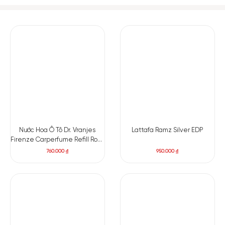
– Tránh tiếp xúc với nguồn nhiệt cao
Nước Hoa Ô Tô Dr. Vranjes
Lattafa Ramz Silver EDP
Firenze Carperfume Refill Rosa
Tobacco
760.000
₫
950.000
₫