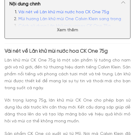
Nội dung chính
Vài nét về Lăn khử mùi nước hoa CK One 75g
Mùi hương Lăn khử mùi One Calvin Klein sang trọng
Cách sử dụng Lăn khử mùi unisex CK One 75g
Xem thêm
Cách bảo quản Lkm nước hoa CK One 75g
Vài nét về
Lăn khử mùi nước hoa CK One 75g
Lăn khử mùi CK One
75g là một sản phẩm lý tưởng cho nam
giới và nữ giới, đến từ thương hiệu danh tiếng Calvin Klein. Sản
phẩm nổi tiếng với phong cách tươi mát và trẻ trung. Lăn khử
mùi được thiết kế để mang lại sự tự tin và thoải mái cho bạn
trong suốt cả ngày.
Với trọng lượng 75g, lăn khử mùi CK One cho phép bạn sử
dụng lâu dài trước khi cần thay mới. Kết cấu dạng sáp giúp dễ
dàng thoa lên da và tạo lớp màng bảo vệ hiệu quả khỏi mồ
hôi và mùi cơ thể không mong muốn.
Sản phẩm CK One có xuất xứ từ Mỹ. Nơi mà Calvin Klein đã