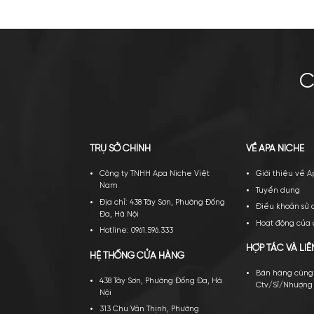
Gritti Tutu Extrait De Parfum
4.750.000
₫
Mua ngay
Thêm giỏ
Mu