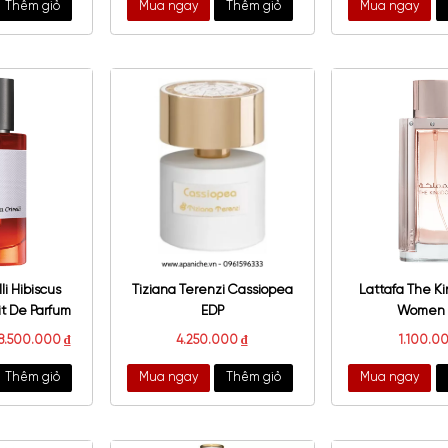
sons Rose In Wonderland
Gucci Bloom Acqua Di Fiori EDT
EDP
3.300.000
₫
2.700.000
₫
–
2.800.000
₫
a ngay
Thêm giỏ
Mua ngay
Thêm giỏ