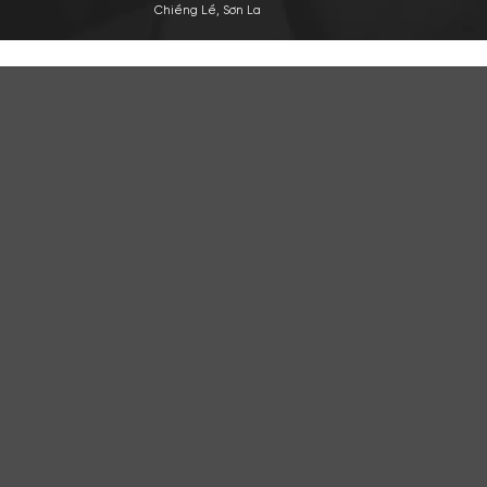
TRỤ SỞ CHÍNH
VỀ A
Công ty TNHH Apa Niche Việt
Gi
Nam
Tu
Địa chỉ: 438 Tây Sơn, Phường Đống
Đi
Đa, Hà Nội
Ho
Hotline: 0961.596.333
HỢP 