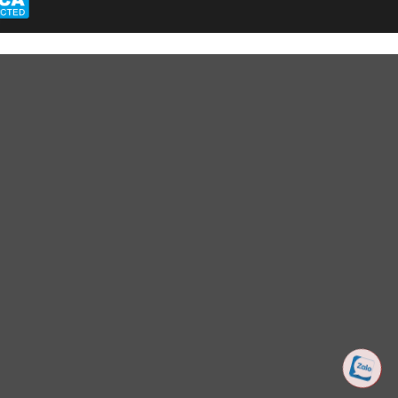
E VIỆT NAM
p ngày 24/03/2022
HỖ TRỢ KHÁCH HÀNG
KẾT NỐI CHÚNG TÔI
Hotline: 0961596333
Ánh Apa Nich
Hỗ trợ: hotro@apaniche.vn
Hướng dẫn sử dụng nước
Apa Niche
hoa
n -
Câu hỏi thường gặp
Apa Niche Nư