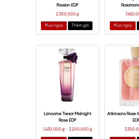
Victoria's Secret Bombshell
Passion EDP
2.300.000
₫
Mua ngay
Thêm giỏ
Mu