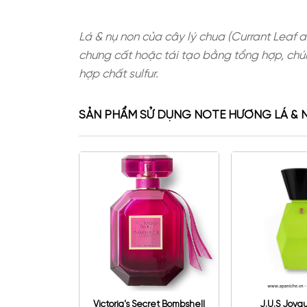
Lá & nụ non của cây lý chua (Curra
chưng cất hoặc tái tạo bằng tổng 
hợp chất sulfur.
SẢN PHẨM SỬ DỤNG NOTE HƯƠNG