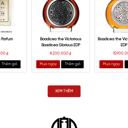
e Tradition Insurrection
Calvin Klein CK IN2U For Her
II Pure EDT
EDT
1.400.000
₫
1.050.000
₫
a ngay
Thêm giỏ
Mua ngay
Thêm giỏ