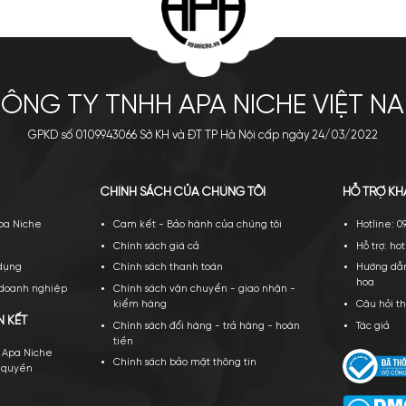
Roja Nüwa Parfum
Boadicea the Victorious
Boadicea Glorious EDP
31.900.000
₫
8.200.000
₫
a ngay
Thêm giỏ
Mua ngay
Thêm giỏ
XEM THÊM