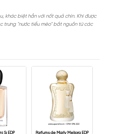
iều chế hương liệu, khác biệt hẳn với nốt quả chín
c thái amoniac đặc trưng "nước tiểu mèo" bắt ngu