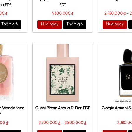
J.U.S Joyau Unique
Diptyque L’Ombre dans l’Eau
Rosamonda EDP
EDT
7.450.000
₫
4.600.000
₫
a ngay
Thêm giỏ
Mua ngay
Thêm giỏ