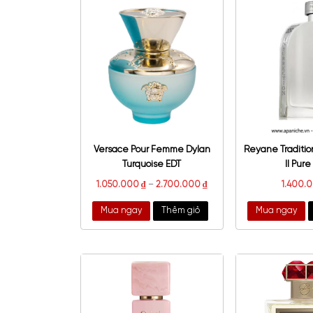
State of Mind Fanfarone
Ma
Italiano EDP
Mah
8.400.000
₫
6.
Mua ngay
Thêm giỏ
Mu