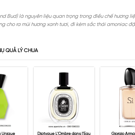
nt Leaf and Bud) là nguyên liệu quan trọng trong đ
hợp, chúng cho ra mùi hương xanh tươi, đi kèm sắ
 LÁ & NỤ QUẢ LÝ CHUA