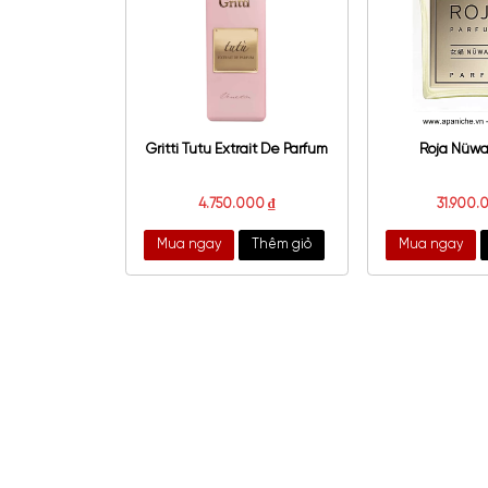
Versace Pour Femme Dylan
Reyan
Turquoise EDT
1.050.000
₫
–
2.700.000
₫
Mua ngay
Thêm giỏ
Mu