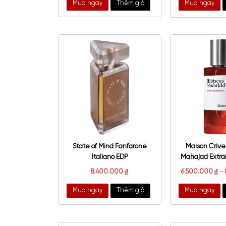
Lancome Tresor Midnight
Atkin
Rose EDP
1.430.000
₫
–
3.200.000
₫
Mua ngay
Thêm giỏ
Mu