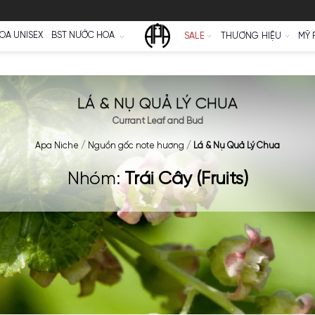
Ữ
NƯỚC HOA UNISEX
BST NƯỚC HOA
SALE
LÁ & NỤ QUẢ LÝ C
Currant Leaf and Bud
Apa Niche
/
Nguồn gốc note hương
/
Lá & 
Nhóm:
Trái Cây (Fru