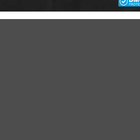
CÔNG TY TNHH APA NICH
GPKD số 0109943066 Sở KH và ĐT TP Hà Nội cấ
PA NICHE
CHÍNH SÁCH CỦA CHÚNG TÔI
ới thiệu về Apa Niche
Cam kết - Bảo hành của chúng tôi
yển dụng
Chính sách giá cả
ều khoản sử dụng
Chính sách thanh toán
ạt động của doanh nghiệp
Chính sách vận chuyển - giao nhậ
kiểm hàng
TÁC VÀ LIÊN KẾT