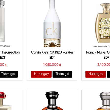
ison Crivelli Hibiscus
Tiziana Terenzi Cassiopea
ajad Extrait De Parfum
EDP
500.000
₫
–
8.500.000
₫
4.250.000
₫
a ngay
Thêm giỏ
Mua ngay
Thêm giỏ