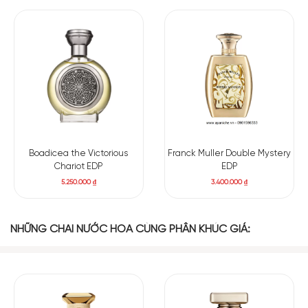
hiện ngay sau đó, tạo thêm một lớp cay ấm tinh tế giúp phần
mở đầu trở nên sâu hơn và có chiều hướng sang trọng hơn.
Khi mùi hương phát triển, lớp giữa dần trở nên đậm đà với
nhục đậu khấu, hoa hồng và hoa nhài. Các nốt hương hoa
không chiếm quá nhiều sự chú ý mà chủ yếu làm mềm, giúp
mùi hương chuyển tiếp mượt mà từ sự tươi sáng của trái cây
sang cảm giác ấm áp ở lớp nền.
Phần nền chính là nơi Glorious bộc lộ rõ cá tính của mình. Gỗ
Boadicea the Victorious
Franck Muller Double Mystery
tuyết tùng, gỗ guaiac và đàn hương tạo nên lớp nền trầm ấm
Chariot EDP
EDP
và chắc chắn, trong khi hoắc hương, rêu sồi và hổ phách
5.250.000
₫
3.400.000
₫
mang lại chiều sâu và độ dày cho mùi hương.
NHỮNG CHAI NƯỚC HOA CÙNG PHÂN KHÚC GIÁ: