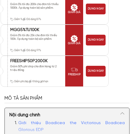
Giảm 5% tối đa 200k cho đơn tối thiểu
1000k. Áp dụng toàn bộ sản phẩm.
DÙNG NGAY
GIẢM GIÁ
Giảm %
Đã dùng 81%
MGG5%TU100K
Giảm 5% tối đa 25k cho đơn tối thiểu
100k. Áp dụng toàn bộ sản phẩm.
DÙNG NGAY
GIẢM GIÁ
Giảm %
Đã dùng 91%
FREESHIP50P2000K
Giảm 50% phí ship cho đơn hàng từ 2
triệu đồng
DÙNG NGAY
FREESHIP
Giảm phí ship
Không giới hạn
MÔ TẢ SẢN PHẨM
Nội dung chính
Giới thiệu Boadicea the Victorious Boadicea
Glorious EDP