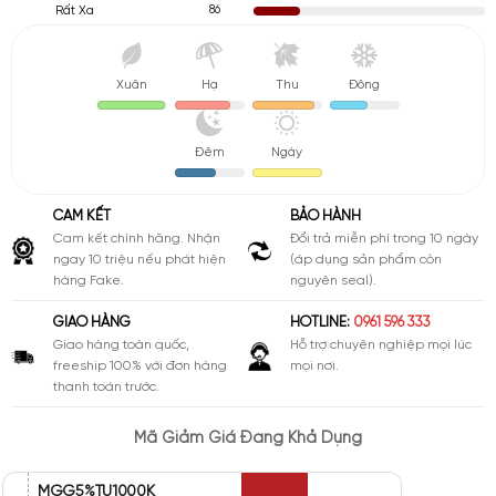
86
Rất Xa
Xuân
Hạ
Thu
Đông
Đêm
Ngày
CAM KẾT
BẢO HÀNH
Cam kết chính hãng. Nhận
Đổi trả miễn phí trong 10 ngày
ngay 10 triệu nếu phát hiện
(áp dụng sản phẩm còn
hàng Fake.
nguyên seal).
GIAO HÀNG
HOTLINE:
0961 596 333
Giao hàng toàn quốc,
Hỗ trợ chuyên nghiệp mọi lúc
freeship 100% với đơn hàng
mọi nơi.
thanh toán trước.
Mã Giảm Giá Đang Khả Dụng
MGG5%TU1000K