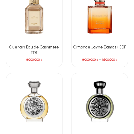
Guerlain Eau de Cashmere
Ormonde Jayne Damask EDP
EDT
8.000.000
₫
8.000.000
₫
–
9.500.000
₫
Có nên mua nước hoa unisex Boadicea Glorious
không?
Glorious đặc biệt phù hợp với những ai yêu thích phong cách
lịch lãm, trưởng thành hoặc muốn một mùi hương có thể sử
dụng trong các buổi gặp gỡ, sự kiện hay những dịp cần tạo ấn
tượng. Nhưng nếu bạn thích những mùi hương rất nhẹ hoặc