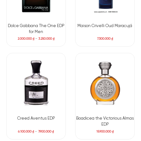
Chua
MIDDLE NOTES
Dolce Gabbana The One EDP
Maison Crivelli Oud Maracujá
for Men
2.000.000
₫
–
3.250.000
₫
7.300.000
₫
Hạt nhục đậu
Hoa Nhài
Hoa Hồng
Nhựa Elemi
khấu
BASE NOTES
Gỗ Đàn Hương
Rêu Sồi
Gỗ Tuyết Tùng
Gỗ Guaiac
Vani
Hổ Phách
Hoắc Hương
Xạ Hương
Glorious bắt đầu bằng một lớp hương khá tươi và sống động
Creed Aventus EDP
Boadicea the Victorious Almas
với sự xuất hiện của dứa, mâm xôi, táo và lý chua đen. Những
EDP
nốt trái cây này mang đến cảm giác ngọt nhẹ và mọng nước,
6.100.000
₫
–
7.900.000
₫
15.900.000
₫
nhưng không quá trẻ trung hay rực rỡ. Bạch đậu khấu xuất