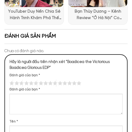
YouTuber Duy Nến Chia Sẻ
Bạn Thùy Dương – Kênh
Hành Trình Khám Phá Thế
Review “Ở Hà Nội” Có
Giới Hương Thơm Tại Apa
Những Trải Nghiệm Thú Vị Tại
Niche
Apa Niche
ĐÁNH GIÁ SẢN PHẨM
Chưa có đánh giá nào.
Hãy là người đầu tiên nhận xét “Boadicea the Victorious
Boadicea Glorious EDP”
Đánh giá của bạn
*
Đánh giá của bạn
*
Tên
*
Mùi hương của Boadicea Glorious Boadicea the