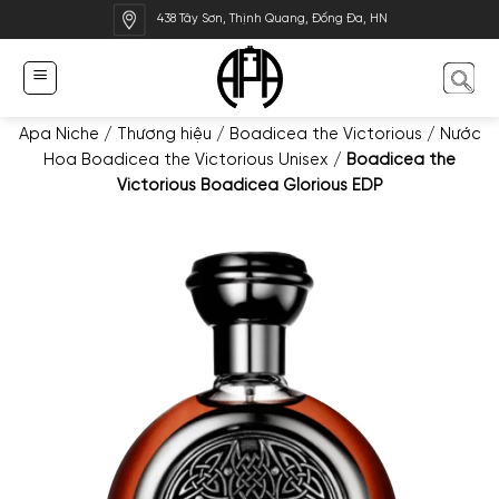
Bỏ
438 Tây Sơn, Thịnh Quang, Đống Đa, HN
qua
nội
dung
Apa Niche
/
Thương hiệu
/
Boadicea the Victorious
/
Nước
Hoa Boadicea the Victorious Unisex
/
Boadicea the
Victorious Boadicea Glorious EDP