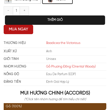
Boadicea the Victorious Boadicea Glorious EDP số lượng
THÊM GIỎ
MUA NGAY
THƯƠNG HIỆU
Boadicea the Victorious
XUẤT XỨ
Anh
GIỚI TÍNH
Unisex
NHÓM HƯƠNG
Gỗ Phương Đông (Oriental Woody)
NỒNG ĐỘ
Eau De Parfum (EDP)
ĐÁNG TIỀN
Định Giá Hợp Lý
MÙI HƯƠNG CHÍNH (ACCORDS)
(*Click tên nhóm hương để tìm hiểu chi tiết)
Gỗ (100%)