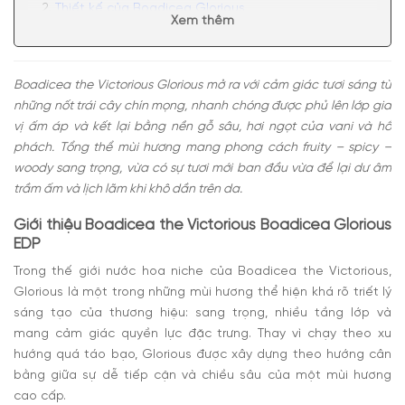
Thiết kế của Boadicea Glorious
Xem thêm
Mùi hương của Boadicea Glorious Boadicea the
Victorious
Có nên mua nước hoa unisex Boadicea Glorious
Boadicea the Victorious Glorious mở ra với cảm giác tươi sáng từ
không?
những nốt trái cây chín mọng, nhanh chóng được phủ lên lớp gia
vị ấm áp và kết lại bằng nền gỗ sâu, hơi ngọt của vani và hổ
phách. Tổng thể mùi hương mang phong cách fruity – spicy –
woody sang trọng, vừa có sự tươi mới ban đầu vừa để lại dư âm
trầm ấm và lịch lãm khi khô dần trên da.
Giới thiệu Boadicea the Victorious Boadicea Glorious
EDP
Trong thế giới nước hoa niche của Boadicea the Victorious,
Glorious là một trong những mùi hương thể hiện khá rõ triết lý
sáng tạo của thương hiệu: sang trọng, nhiều tầng lớp và
mang cảm giác quyền lực đặc trưng. Thay vì chạy theo xu
hướng quá táo bạo, Glorious được xây dựng theo hướng cân
bằng giữa sự dễ tiếp cận và chiều sâu của một mùi hương
cao cấp.