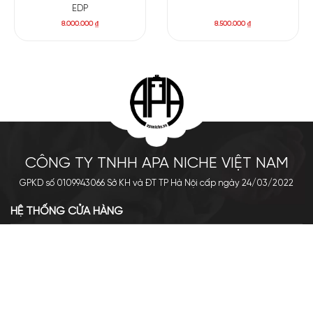
EDP
8.000.000
₫
8.500.000
₫
CÔNG TY TNHH APA NICHE VIỆT NAM
GPKD số 0109943066 Sở KH và ĐT TP Hà Nội cấp ngày 24/03/2022
HỆ THỐNG CỬA HÀNG
Cơ sở chính: 438 Tây Sơn - Đống Đa - Hà Nội
Hotline: 0961.596.333
Chi nhánh: Số 05, Lô OC 5-2, KĐT Shining City, Sơn La
Hotline: 085.90.66666