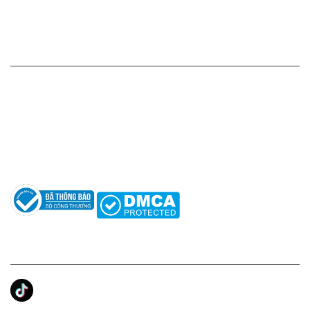
Chính sách bảo mật thông tin
HỖ TRỢ KHÁCH HÀNG
Hotline: 0961596333
Hỗ trợ: hotro@apaniche.vn
Hướng dẫn sử dụng nước hoa
Câu hỏi thường gặp
Tác giả
KẾT NỐI CHÚNG TÔI
Ánh Apa Niche