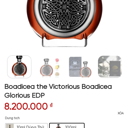
Boadicea the Victorious Boadicea
Glorious EDP
8.200.000
₫
XÓA
Dung tích
10ml Dùng Thử
100ml