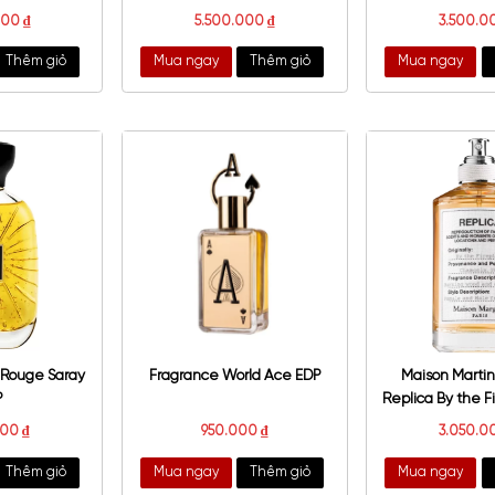
nchy Gentleman Society
Atelier Des Ors Lune Feline
Ambrée EDP
EDP
2.400.000
₫
5.500.000
₫
a ngay
Thêm giỏ
Mua ngay
Thêm giỏ