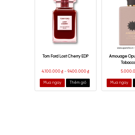
State of Mind Spontaneous
Mo
Generosity EDP
8.400.000
₫
Mua ngay
Thêm giỏ
Mu