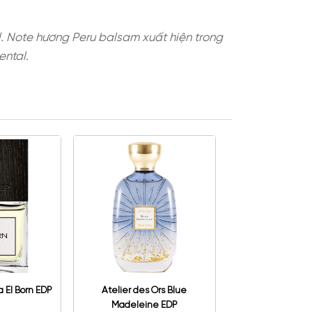
hút choco-caramel. Note hương Peru balsam xuất 
 amber, hoặc oriental.