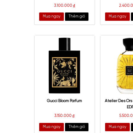
Prada Paradigme EDP
Give
3.100.000
₫
Mua ngay
Thêm giỏ
Mu