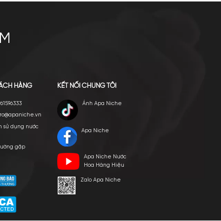
Maison Margiela Replica
Never Ending Summer EDT
3.800.000
₫
Mua ngay
Thêm giỏ