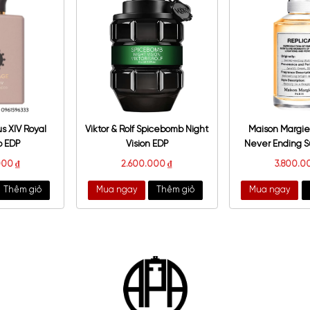
ntale Red Vetiver EDP
Tom Ford Metallique For
Women EDP
2.200.000
₫
3.550.000
₫
–
3.750.000
₫
a ngay
Thêm giỏ
Mua ngay
Thêm giỏ