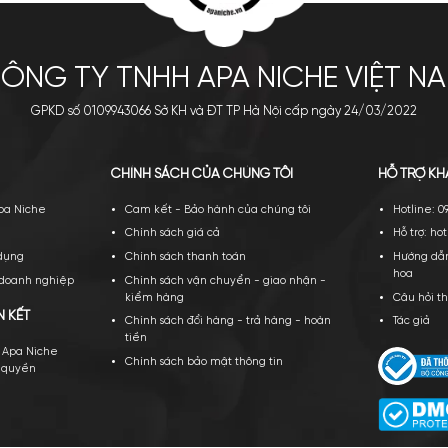
ouage Opus XIV Royal
Viktor & Rolf Spicebomb Night
Tobacco EDP
Vision EDP
5.000.000
₫
2.600.000
₫
a ngay
Thêm giỏ
Mua ngay
Thêm giỏ