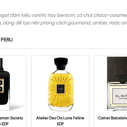
thường ngọt đậm kiểu vanillic hay benzoin, có c
y, ôm da, dùng để tạo nên phong cách gourmand,
G NHỰA PERU