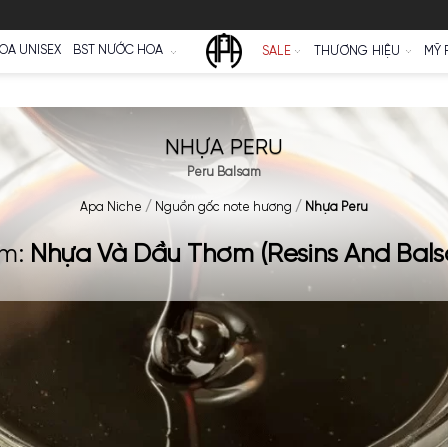
Ữ
NƯỚC HOA UNISEX
BST NƯỚC HOA
SALE
NHỰA PERU
Peru Balsam
Apa Niche
/
Nguồn gốc note hương
/
N
Nhóm:
Nhựa Và Dầu Thơm (Resi