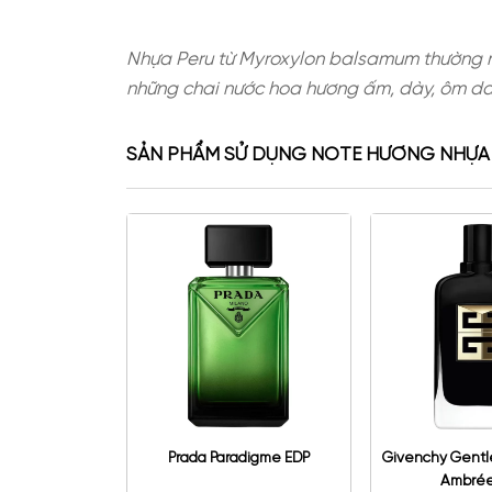
Nhựa Peru từ Myroxylon balsamum 
những chai nước hoa hương ấm, dà
SẢN PHẨM SỬ DỤNG NOTE HƯƠN