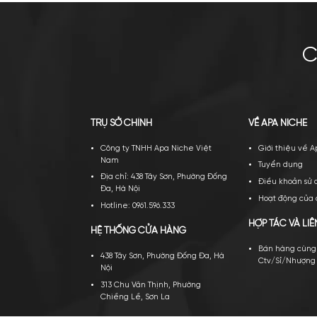
Tom Ford Lost Cherry EDP
Am
4.100.000
₫
–
9.400.000
₫
Mua ngay
Thêm giỏ
Mu