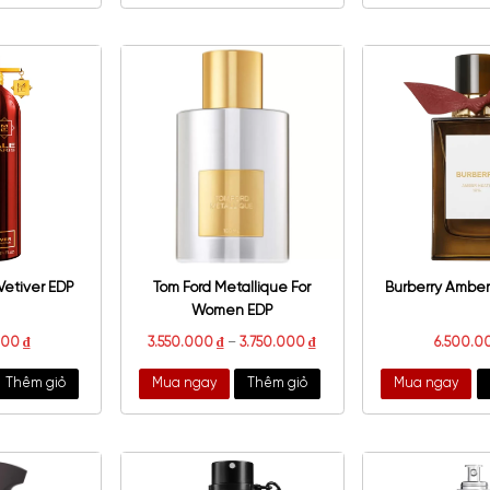
ier Des Ors Rouge Saray
Fragrance World Ace EDP
EDP
5.500.000
₫
950.000
₫
a ngay
Thêm giỏ
Mua ngay
Thêm giỏ