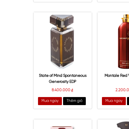
Gucci Bloom Parfum
Atel
3.150.000
₫
Mua ngay
Thêm giỏ
Mu