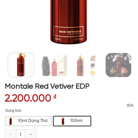
Montale Red Vetiver EDP
2.200.000
₫
XÓA
Dung tích
10ml Dùng Thử
100ml
Montale Red Vetiver EDP số lượng