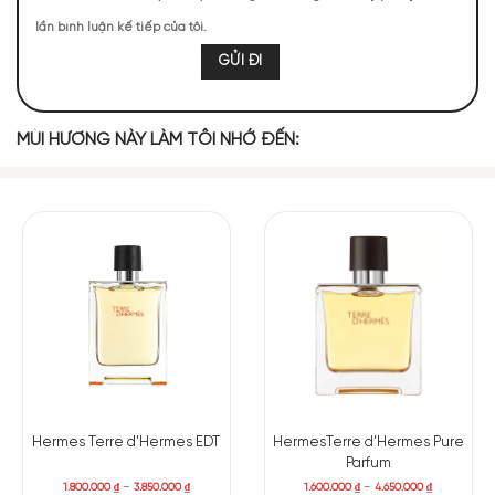
đen ấm nồng, tạo cảm giác tươi mát nhưng không hề gắt.
lần bình luận kế tiếp của tôi.
Rất nhanh sau đó, cỏ hương bài xuất hiện: khô, mộc và gọn
gàng. Vetiver ở đây không quá đậm như một số dòng cổ điển
mà được tiết chế để vừa đủ tạo chiều sâu, khiến tổng thể trở
nên tinh sạch và sang trọng. Lớp nền với gỗ tuyết tùng, hoắc
MÙI HƯƠNG NÀY LÀM TÔI NHỚ ĐẾN:
hương và nhựa Peru bổ trợ cho vetiver một cách âm thầm
nhưng hiệu quả, giúp mùi hương không quá lạnh lẽo mà có
thêm chút ấm áp vừa đủ để cân bằng.
Các tầng hương chính:
Cỏ hương bài, bưởi, hạt tiêu, tuyết
tùng, hoắc hương, nhựa thơm Peru
Hermes Terre d’Hermes EDT
HermesTerre d’Hermes Pure
Parfum
1.800.000
₫
–
3.850.000
₫
1.600.000
₫
–
4.650.000
₫