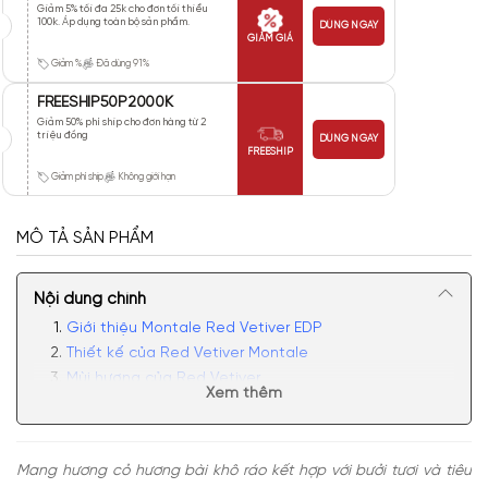
Giảm 5% tối đa 25k cho đơn tối thiểu
100k. Áp dụng toàn bộ sản phẩm.
DÙNG NGAY
GIẢM GIÁ
Giảm %
Đã dùng 91%
FREESHIP50P2000K
Giảm 50% phí ship cho đơn hàng từ 2
triệu đồng
DÙNG NGAY
FREESHIP
Giảm phí ship
Không giới hạn
MÔ TẢ SẢN PHẨM
Nội dung chính
Giới thiệu Montale Red Vetiver EDP
Thiết kế của Red Vetiver Montale
Mùi hương của Red Vetiver
Xem thêm
Có nên mua nước hoa nam Red Vetiver không?
Mang hương cỏ hương bài khô ráo kết hợp với bưởi tươi và tiêu