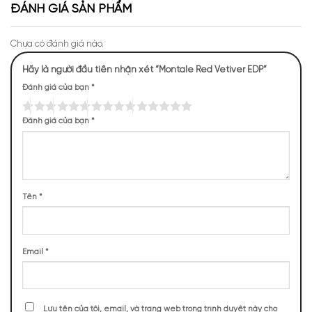
ĐÁNH GIÁ SẢN PHẨM
Mùi hương của Red Vetiver
NHỮNG NOTE HƯƠNG THEO CẢM NHẬN
Chưa có đánh giá nào.
THỰC TẾ
Hãy là người đầu tiên nhận xét “Montale Red Vetiver EDP”
826 (29,77%)
Đánh giá của bạn
*
591 (21,30%)
497 (17,91%)
372 (13,41%)
Đánh giá của bạn
*
248 (8,94%)
241 (8,68%)
BASE NOTES
Tên
*
Gỗ Tuyết Tùng
Hạt Tiêu
Bưởi
Cỏ Hương Bài
Email
*
Nhựa Peru
Hoắc Hương
Montale Paris Red Vetiver mở đầu với bưởi chín mọng và tiêu
Lưu tên của tôi, email, và trang web trong trình duyệt này cho