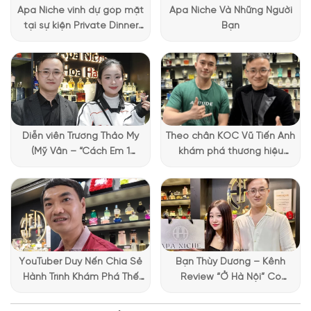
Apa Niche vinh dự góp mặt
Apa Niche Và Những Người
tại sự kiện Private Dinner
Bạn
đặc biệt của Lattafa
Vietnam
Diễn viên Trương Thảo My
Theo chân KOC Vũ Tiến Anh
(Mỹ Vân – “Cách Em 1
khám phá thương hiệu
Millimet”) ghé Apa Niche và
Lattafa tại Apa Niche
chia sẻ trải nghiệm chọn
nước hoa đầy thú vị
YouTuber Duy Nến Chia Sẻ
Bạn Thùy Dương – Kênh
Hành Trình Khám Phá Thế
Review “Ở Hà Nội” Có
Giới Hương Thơm Tại Apa
Những Trải Nghiệm Thú Vị Tại
Niche
Apa Niche