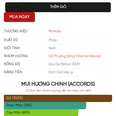
THÊM GIỎ
MUA NGAY
THƯƠNG HIỆU
Montale
XUẤT XỨ
Pháp
GIỚI TÍNH
Nam
NHÓM HƯƠNG
Gỗ Phương Đông (Oriental Woody)
NỒNG ĐỘ
Eau De Parfum (EDP)
ĐÁNG TIỀN
Định Giá Hợp Lý
MÙI HƯƠNG CHÍNH (ACCORDS)
(*Click tên nhóm hương để tìm hiểu chi tiết)
Gỗ (100%)
Thảo Mộc (76%)
Cay Mát (69%)