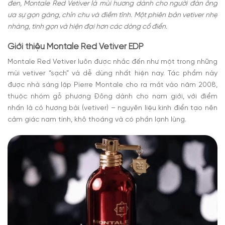
đen, Montale Red Vetiver là mùi hương dành cho người đàn ông
ưa sự gọn gàng, chỉn chu và điềm tĩnh. Một phiên bản vetiver nhẹ
nhàng, tinh gọn và hiện đại hơn các dòng cổ điển.
Giới thiệu Montale Red Vetiver EDP
Montale Red Vetiver luôn được nhắc đến như một trong những
mùi vetiver “sạch” và dễ dùng nhất hiện nay. Tác phẩm này
được nhà sáng lập Pierre Montale cho ra mắt vào năm 2008,
thuộc nhóm gỗ phương Đông dành cho nam giới, với điểm
nhấn là cỏ hương bài (vetiver) – nguyên liệu kinh điển tạo nên
cảm giác nam tính, khô thoáng và có phần lạnh lùng.