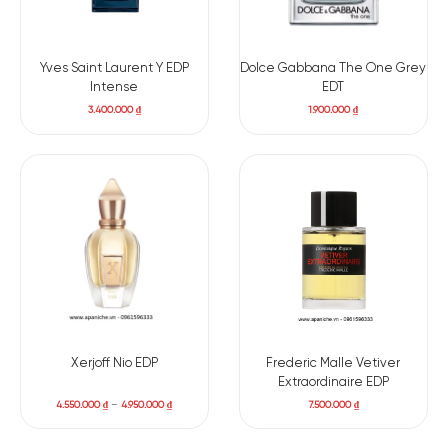
Yves Saint Laurent Y EDP
Dolce Gabbana The One Grey
Intense
EDT
3.400.000
₫
1.900.000
₫
Xerjoff Nio EDP
Frederic Malle Vetiver
Extraordinaire EDP
4.550.000
₫
–
4.950.000
₫
7.500.000
₫