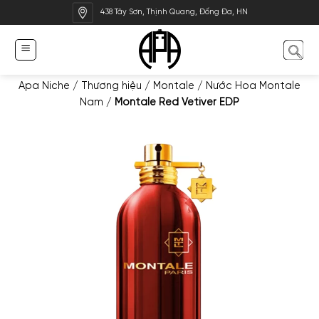
Bỏ
438 Tây Sơn, Thịnh Quang, Đống Đa, HN
qua
nội
dung
Apa Niche
/
Thương hiệu
/
Montale
/
Nước Hoa Montale
Nam
/
Montale Red Vetiver EDP