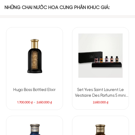
NHỮNG CHAI NƯỚC HOA CÙNG PHÂN KHÚC GIÁ:
Set Yves Saint Laurent Le
Hugo Boss Bottled Elixir
Vestiaire Des Parfums 5 mini
(Cuir, Blouse, Muse, Tuxedo,
2.650.000
₫
1.700.000
₫
–
2.650.000
₫
Lavalliere) x 7.5ml