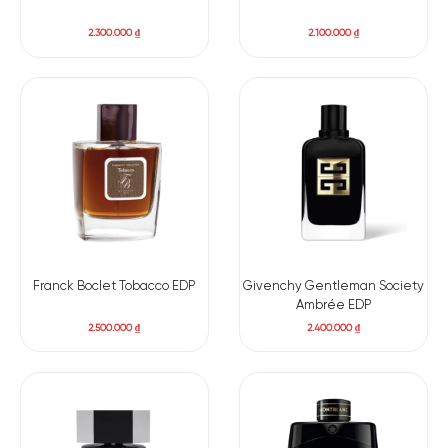
2.300.000
₫
2.100.000
₫
Franck Boclet Tobacco EDP
Givenchy Gentleman Society
Ambrée EDP
2.500.000
₫
2.400.000
₫