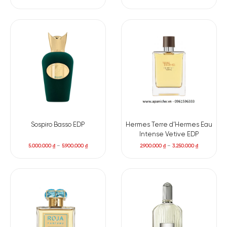
Sospiro Basso EDP
Hermes Terre d’Hermes Eau
Intense Vetive EDP
Có nên mua nước hoa nam Red Vetiver không?
5.000.000
₫
–
5.900.000
₫
2.900.000
₫
–
3.250.000
₫
Dù không quá phức tạp hay biến ảo, Montale Red Vetiver Eau
De Parfum lại có một sức hút âm thầm nhờ cấu trúc mùi rõ
ràng, ổn định và rất bền vững. Nếu bạn từng yêu thích Terre
d’Hermès nhưng mong muốn một phiên bản ít citrus hơn,
mượt mà hơn và giữ mùi lâu hơn, Red Vetiver sẽ không làm
bạn thất vọng.