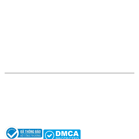
Cam kết - Bảo hành của chúng tôi
Chính sách giá cả
Chính sách thanh toán
Chính sách vận chuyển - giao nhận - kiểm hàng
Chính sách đổi hàng - trả hàng - hoàn tiền
Chính sách bảo mật thông tin
HỖ TRỢ KHÁCH HÀNG
Hotline: 0961596333
Hỗ trợ: hotro@apaniche.vn
Hướng dẫn sử dụng nước hoa
Câu hỏi thường gặp
Tác giả