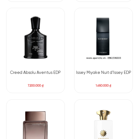
Creed Absolu Aventus EDP
Issey Miyake Nuit d’Issey EDP
7.200.000
₫
1.650.000
₫