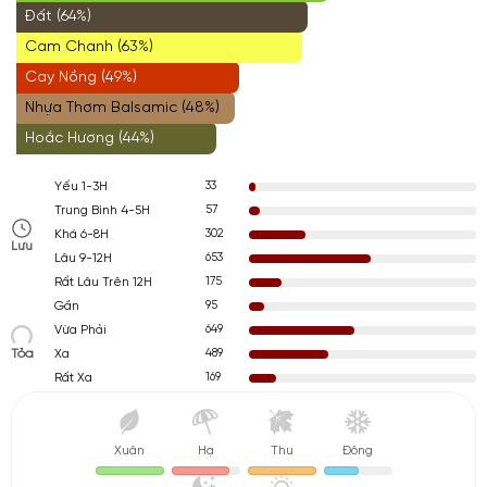
Đất (64%)
Cam Chanh (63%)
Cay Nồng (49%)
Nhựa Thơm Balsamic (48%)
Hoắc Hương (44%)
33
Yếu 1-3H
57
Trung Bình 4-5H
302
Khá 6-8H
Lưu
653
Lâu 9-12H
175
Rất Lâu Trên 12H
95
Gần
649
Vừa Phải
Tỏa
489
Xa
169
Rất Xa
Xuân
Hạ
Thu
Đông