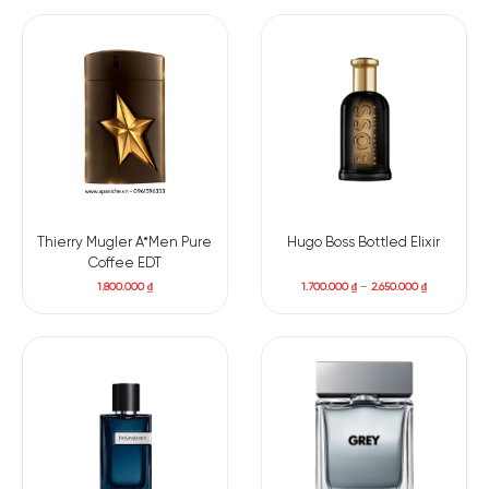
Thierry Mugler A*Men Pure
Hugo Boss Bottled Elixir
Coffee EDT
1.800.000
₫
1.700.000
₫
–
2.650.000
₫