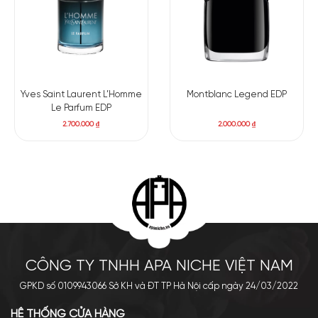
Yves Saint Laurent L’Homme
Montblanc Legend EDP
Le Parfum EDP
2.700.000
₫
2.000.000
₫
CÔNG TY TNHH APA NICHE VIỆT NAM
GPKD số 0109943066 Sở KH và ĐT TP Hà Nội cấp ngày 24/03/2022
HỆ THỐNG CỬA HÀNG