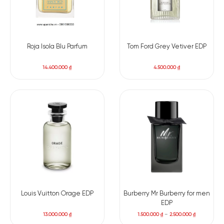
Roja Isola Blu Parfum
Tom Ford Grey Vetiver EDP
14.400.000
₫
4.500.000
₫
Louis Vuitton Orage EDP
Burberry Mr Burberry for men
EDP
13.000.000
₫
1.500.000
₫
–
2.500.000
₫