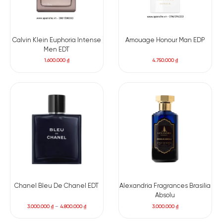
Calvin Klein Euphoria Intense
Amouage Honour Man EDP
Men EDT
1.600.000
₫
4.750.000
₫
Chanel Bleu De Chanel EDT
Alexandria Fragrances Brasilia
Absolu
3.000.000
₫
–
4.800.000
₫
3.000.000
₫