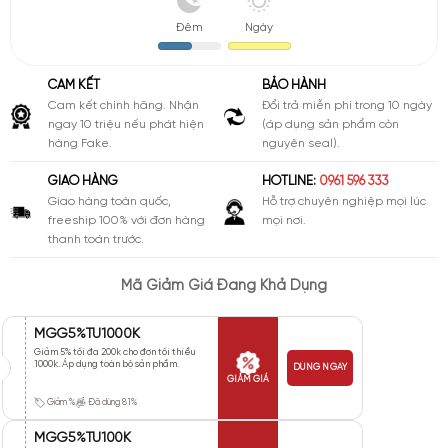
Đêm
Ngày
CAM KẾT
BẢO HÀNH
Cam kết chính hãng. Nhận
Đổi trả miễn phí trong 10 ngày
ngay 10 triệu nếu phát hiện
(áp dụng sản phẩm còn
hàng Fake.
nguyên seal).
GIAO HÀNG
HOTLINE:
0961 596 333
Giao hàng toàn quốc,
Hỗ trợ chuyên nghiệp mọi lúc
freeship 100% với đơn hàng
mọi nơi.
thanh toán trước.
Mã Giảm Giá Đang Khả Dụng
MGG5%TU1000K
Giảm 5% tối đa 200k cho đơn tối thiểu
1000k. Áp dụng toàn bộ sản phẩm.
DÙNG NGAY
GIẢM GIÁ
Giảm %
Đã dùng 81%
MGG5%TU100K