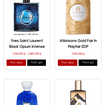
Yves Saint Laurent
Atkinsons Gold Fair In
Black Opium Intense
Mayfair EDP
2.100.000
₫
–
2.800.000
₫
3.300.000
₫
Mua ngay
Thêm giỏ
Mua ngay
Thêm giỏ