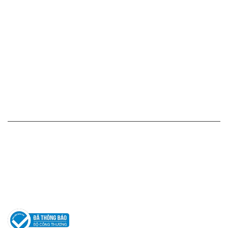
Cam kết - Bảo hành của chúng tôi
Chính sách giá cả
Chính sách thanh toán
Chính sách vận chuyển - giao nhận - kiểm hàng
Chính sách đổi hàng - trả hàng - hoàn tiền
Chính sách bảo mật thông tin
HỖ TRỢ KHÁCH HÀNG
Hotline: 0961596333
Hỗ trợ: hotro@apaniche.vn
Hướng dẫn sử dụng nước hoa
Câu hỏi thường gặp
Tác giả