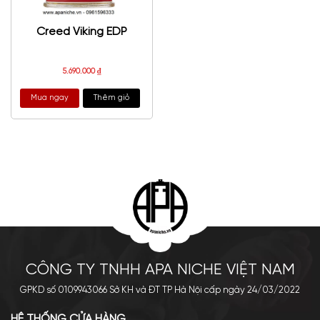
Creed Viking EDP
5.690.000
₫
Mua ngay
Thêm giỏ
CÔNG TY TNHH APA NICHE VIỆT NAM
GPKD số 0109943066 Sở KH và ĐT TP Hà Nội cấp ngày 24/03/2022
HỆ THỐNG CỬA HÀNG