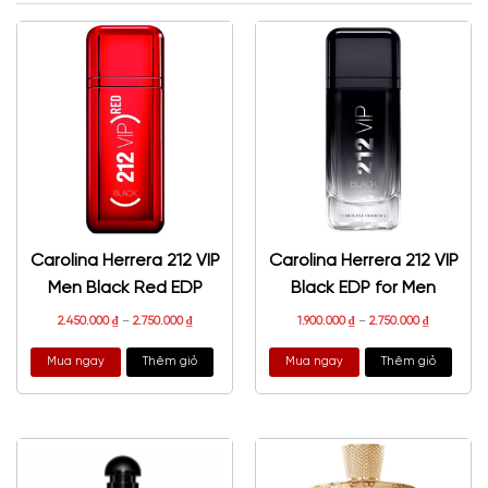
Carolina Herrera 212 VIP
Carolina Herrera 212 VIP
Men Black Red EDP
Black EDP for Men
2.450.000
₫
–
2.750.000
₫
1.900.000
₫
–
2.750.000
₫
Mua ngay
Thêm giỏ
Mua ngay
Thêm giỏ