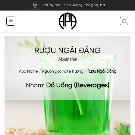
Bỏ
438 Tây Sơn, Thịnh Quang, Đống Đa, HN
qua
nội
dung
RƯỢU NGẢI ĐẮNG
Absinthe
Apa Niche
/
Nguồn gốc note hương
/
Rượu Ngải Đắng
Nhóm:
Đồ Uống (Beverages)