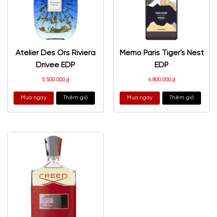
Atelier Des Ors Riviera
Memo Paris Tiger's Nest
Drivee EDP
EDP
5.500.000
₫
4.800.000
₫
Mua ngay
Thêm giỏ
Mua ngay
Thêm giỏ