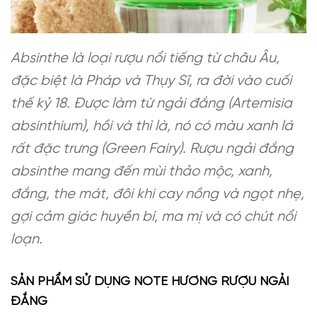
Absinthe là loại rượu nổi tiếng từ châu Âu,
đặc biệt là Pháp và Thụy Sĩ, ra đời vào cuối
thế kỷ 18. Được làm từ ngải đắng (Artemisia
absinthium), hồi và thì là, nó có màu xanh lá
rất đặc trưng (Green Fairy). Rượu ngải đắng
absinthe mang đến mùi thảo mộc, xanh,
đắng, the mát, đôi khi cay nồng và ngọt nhẹ,
gợi cảm giác huyền bí, ma mị và có chút nổi
loạn.
SẢN PHẨM SỬ DỤNG NOTE HƯƠNG RƯỢU NGẢI
ĐẮNG