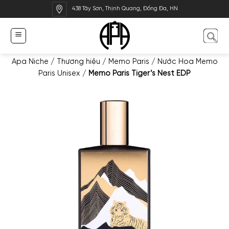
Bỏ
438 Tây Sơn, Thịnh Quang, Đống Đa, HN
qua
nội
dung
Apa Niche
/
Thương hiệu
/
Memo Paris
/
Nước Hoa Memo
Paris Unisex
/
Memo Paris Tiger’s Nest EDP