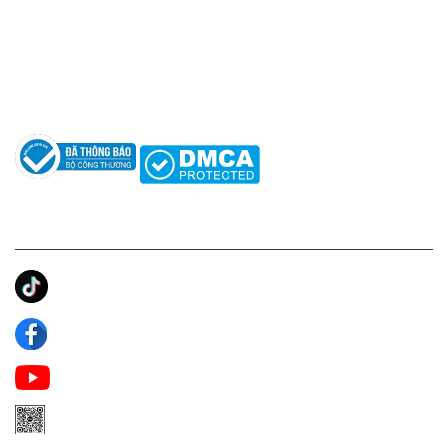
Hỗ trợ: hotro@apaniche.vn
Hướng dẫn sử dụng nước hoa
Câu hỏi thường gặp
Tác giả
KẾT NỐI CHÚNG TÔI
Ánh Apa Niche
Apa Niche
Apa Niche Nước Hoa Hàng Hiệu
Zalo Apa Niche