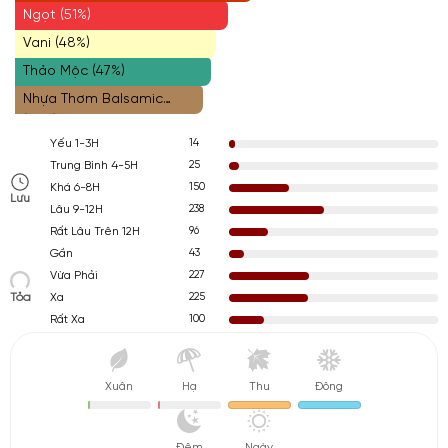
Ngọt (51%)
Vani (48%)
Thảo Mộc (47%)
Nhựa Thơm Balsamic
(45%)
14
Yếu 1-3H
25
Trung Bình 4-5H
150
Khá 6-8H
Lưu
238
Lâu 9-12H
96
Rất Lâu Trên 12H
43
Gần
227
Vừa Phải
Tỏa
225
Xa
100
Rất Xa
Xuân
Hạ
Thu
Đông
Đêm
Ngày