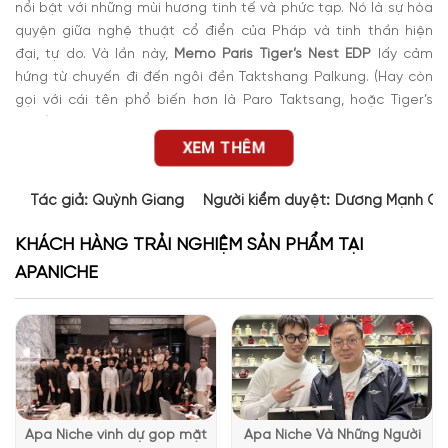
nổi bật với những mùi hương tinh tế và phức tạp. Nó là sự hòa
quyện giữa nghệ thuật cổ điển của Pháp và tinh thần hiện
đại, tự do. Và lần này,
Memo Paris Tiger’s Nest EDP
lấy cảm
hứng từ chuyến đi đến ngôi đền Taktshang Palkung. (Hay còn
gọi với cái tên phổ biến hơn là Paro Taktsang, hoặc Tiger’s
Nest).
XEM THÊM
Đây là một nơi tôn kính nơi những con hổ thần thoại cai trị. Và
để tôn vinh
Tiger’s Nest
, hương thơm balsamic được bao phủ
bởi rượu absinthe, mơ màng như sương mù bao phủ các mỏm
Tác giả:
Quỳnh Giang
Người kiểm duyệt:
Dương Mạnh Cư
đá.
KHÁCH HÀNG TRẢI NGHIỆM SẢN PHẨM TẠI
APANICHE
Apa Niche vinh dự góp mặt
Apa Niche Và Những Người