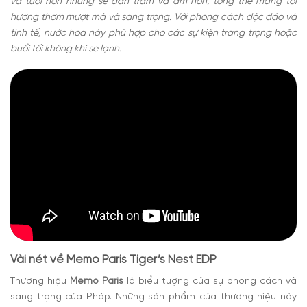
và tươi hơn nhưng sẽ dần trầm và ấm hơn, tổng thể mang tới
hương thơm mượt mà và sang trọng. Với phong cách độc đáo và
tinh tế, nước hoa này phù hợp cho các sự kiện trang trọng hoặc
buổi tối không khí se lạnh.
Vài nét về Memo Paris Tiger’s Nest EDP
Thương hiệu
Memo Paris
là biểu tượng của sự phong cách và
sang trọng của Pháp. Những sản phẩm của thương hiệu này