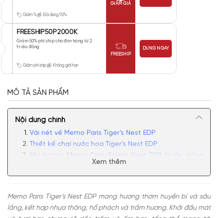
GIẢM GIÁ
Giảm %
Đã dùng 92%
FREESHIP50P2000K
Giảm 50% phí ship cho đơn hàng từ 2
triệu đồng
DÙNG NGAY
FREESHIP
Giảm phí ship
Không giới hạn
MÔ TẢ SẢN PHẨM
Nội dung chính
Vài nét về Memo Paris Tiger’s Nest EDP
Thiết kế chai nước hoa Tiger’s Nest EDP
Mùi hương Memo Paris Tiger’s Nest EDP bí ẩn, nồng
Xem thêm
nàn
Có nên mua nước hoa unisex Tiger’s Nest EDP
Memo Paris Tiger’s Nest EDP
mang hương thơm huyền bí và sâu
lắng, kết hợp nhựa thông, hổ phách và trầm hương. Khởi đầu mát