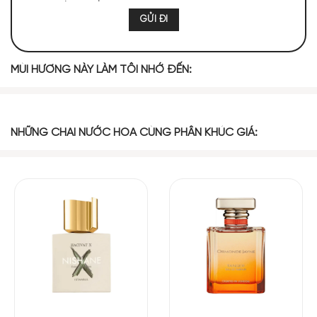
MÙI HƯƠNG NÀY LÀM TÔI NHỚ ĐẾN:
Mùi hương Memo Paris Tiger’s Nest EDP bí ẩn, nồng
nàn
NHỮNG CHAI NƯỚC HOA CÙNG PHÂN KHÚC GIÁ:
NHỮNG NOTE HƯƠNG THEO CẢM NHẬN
THỰC TẾ
370 (20,60%)
347 (19,32%)
222 (12,36%)
193 (10,75%)
136 (7,57%)
121 (6,74%)
117 (6,51%)
75 (4,18%)
74 (4,12%)
62 (3,45%)