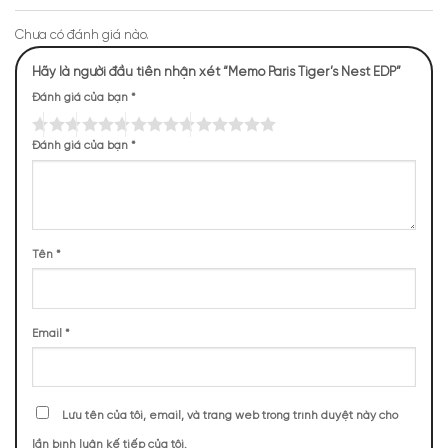
nối thông qua chiếc nắp chai với hình trụ vốn đã quá quen
thuộc.
Chưa có đánh giá nào.
Hãy là người đầu tiên nhận xét “Memo Paris Tiger’s Nest EDP”
Có thể thấy, mỗi chi tiết trên chai nước hoa này đều được
chăm chút vô cùng tỉ mỉ. Thể hiện sự tinh tế và đẳng cấp,
Đánh giá của bạn
*
mang đến cho người dùng một trải nghiệm thực sự đặc biệt.
Đánh giá của bạn
*
Tên
*
Email
*
Lưu tên của tôi, email, và trang web trong trình duyệt này cho
lần bình luận kế tiếp của tôi.