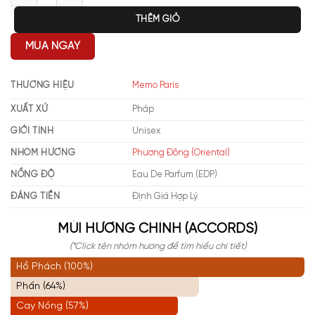
THÊM GIỎ
MUA NGAY
THƯƠNG HIỆU
Memo Paris
XUẤT XỨ
Pháp
GIỚI TÍNH
Unisex
NHÓM HƯƠNG
Phương Đông (Oriental)
NỒNG ĐỘ
Eau De Parfum (EDP)
ĐÁNG TIỀN
Định Giá Hợp Lý
MÙI HƯƠNG CHÍNH (ACCORDS)
(*Click tên nhóm hương để tìm hiểu chi tiết)
Hổ Phách (100%)
Phấn (64%)
Cay Nồng (57%)