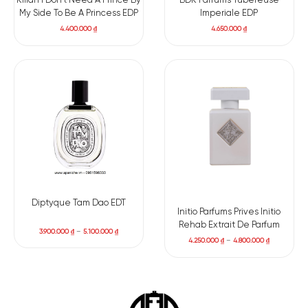
Kilian I Don’t Need A Prince By
BDK Parfums Tubereuse
My Side To Be A Princess EDP
Imperiale EDP
4.400.000
₫
4.650.000
₫
Diptyque Tam Dao EDT
Initio Parfums Prives Initio
Rehab Extrait De Parfum
3.900.000
₫
–
5.100.000
₫
4.250.000
₫
–
4.800.000
₫