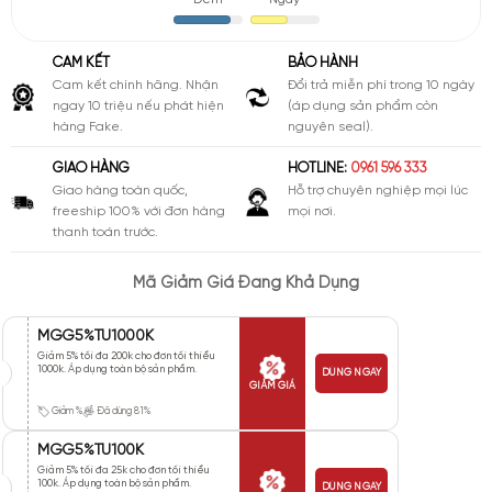
CAM KẾT
BẢO HÀNH
Cam kết chính hãng. Nhận
Đổi trả miễn phí trong 10 ngày
ngay 10 triệu nếu phát hiện
(áp dụng sản phẩm còn
hàng Fake.
nguyên seal).
GIAO HÀNG
HOTLINE:
0961 596 333
Giao hàng toàn quốc,
Hỗ trợ chuyên nghiệp mọi lúc
freeship 100% với đơn hàng
mọi nơi.
thanh toán trước.
Mã Giảm Giá Đang Khả Dụng
MGG5%TU1000K
Giảm 5% tối đa 200k cho đơn tối thiểu
1000k. Áp dụng toàn bộ sản phẩm.
DÙNG NGAY
GIẢM GIÁ
Giảm %
Đã dùng 81%
MGG5%TU100K
Giảm 5% tối đa 25k cho đơn tối thiểu
100k. Áp dụng toàn bộ sản phẩm.
DÙNG NGAY