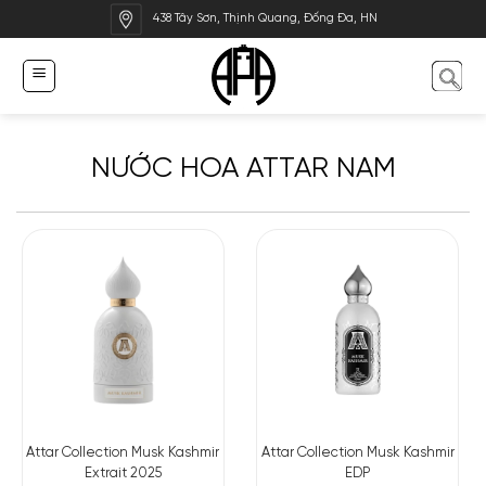
Bỏ
438 Tây Sơn, Thịnh Quang, Đống Đa, HN
qua
nội
dung
NƯỚC HOA ATTAR NAM
Attar Collection Musk Kashmir
Attar Collection Musk Kashmir
Extrait 2025
EDP