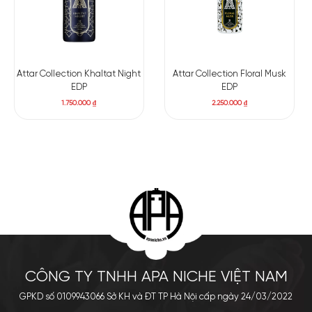
Attar Collection Khaltat Night
Attar Collection Floral Musk
EDP
EDP
1.750.000
₫
2.250.000
₫
CÔNG TY TNHH APA NICHE VIỆT NAM
GPKD số 0109943066 Sở KH và ĐT TP Hà Nội cấp ngày 24/03/2022