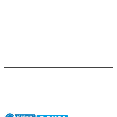
CHÍNH SÁCH CỦA CHÚNG TÔI
Cam kết - Bảo hành của chúng tôi
Chính sách giá cả
Chính sách thanh toán
Chính sách vận chuyển - giao nhận - kiểm hàng
Chính sách đổi hàng - trả hàng - hoàn tiền
Chính sách bảo mật thông tin
HỖ TRỢ KHÁCH HÀNG
Hotline: 0961596333
Hỗ trợ: hotro@apaniche.vn
Hướng dẫn sử dụng nước hoa
Câu hỏi thường gặp
Tác giả