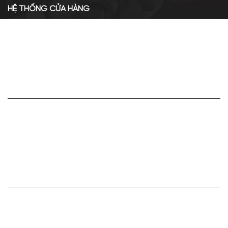
HỆ THỐNG CỬA HÀNG
Cơ sở chính: 438 Tây Sơn - Đống Đa - Hà Nội
Hotline: 0961.596.333
Chi nhánh: Số 05, Lô OC 5-2, KĐT Shining City, Sơn La
Hotline: 085.90.66666
VỀ APA NICHE
Giới thiệu về Apa Niche
Tuyển dụng
Điều khoản sử dụng
Hoạt động của doanh nghiệp
HỢP TÁC VÀ LIÊN KẾT
Bán hàng cùng Apa Niche Ctv/Sỉ/Nhượng quyền