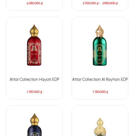
4.050.000
₫
2.700.000
₫
–
2.950.000
₫
Attar Collection Hayati EDP
Attar Collection Al Rayhan EDP
1.750.000
₫
1.750.000
₫