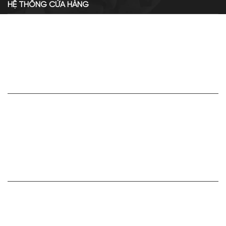
HỆ THỐNG CỬA HÀNG
Cơ sở chính: 438 Tây Sơn - Đống Đa - Hà Nội
Hotline: 0961.596.333
Chi nhánh: Số 05, Lô OC 5-2, KĐT Shining City, Sơn La
Hotline: 085.90.66666
VỀ APA NICHE
Giới thiệu về Apa Niche
Tuyển dụng
Điều khoản sử dụng
Hoạt động của doanh nghiệp
HỢP TÁC VÀ LIÊN KẾT
Bán hàng cùng Apa Niche Ctv/Sỉ/Nhượng quyền
CHÍNH SÁCH CỦA CHÚNG TÔI