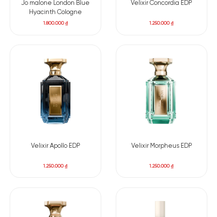
Jo malone London Blue
Velixir Concordia EDP
Hyacinth Cologne
1.800.000
₫
1.250.000
₫
Velixir Apollo EDP
Velixir Morpheus EDP
1.250.000
₫
1.250.000
₫