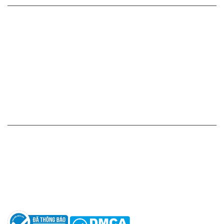
Cam kết - Bảo hành của chúng tôi
Chính sách giá cả
Chính sách thanh toán
Chính sách vận chuyển - giao nhận - kiểm hàng
Chính sách đổi hàng - trả hàng - hoàn tiền
Chính sách bảo mật thông tin
HỖ TRỢ KHÁCH HÀNG
Hotline: 0961596333
Hỗ trợ: hotro@apaniche.vn
Hướng dẫn sử dụng nước hoa
Câu hỏi thường gặp
Tác giả