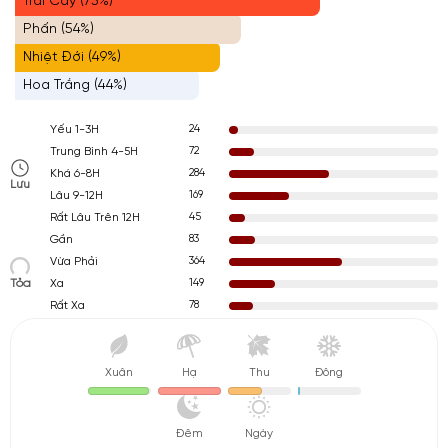
Trái Cây (73%)
Phấn (54%)
Nhiệt Đới (49%)
Hoa Trắng (44%)
24
Yếu 1-3H
72
Trung Bình 4-5H
284
Khá 6-8H
Lưu
169
Lâu 9-12H
45
Rất Lâu Trên 12H
83
Gần
364
Vừa Phải
Tỏa
149
Xa
78
Rất Xa
Xuân
Hạ
Thu
Đông
Đêm
Ngày