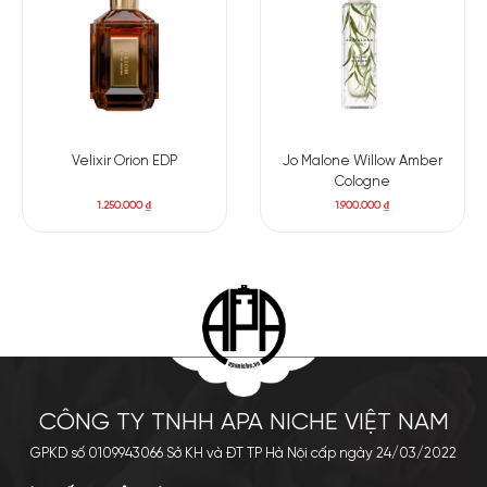
Velixir Orion EDP
Jo Malone Willow Amber
Cologne
1.250.000
₫
1.900.000
₫
CÔNG TY TNHH APA NICHE VIỆT NAM
GPKD số 0109943066 Sở KH và ĐT TP Hà Nội cấp ngày 24/03/2022