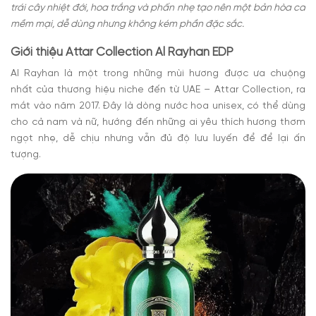
trái cây nhiệt đới, hoa trắng và phấn nhẹ tạo nên một bản hòa ca
mềm mại, dễ dùng nhưng không kém phần đặc sắc.
Giới thiệu Attar Collection Al Rayhan EDP
Al Rayhan là một trong những mùi hương được ưa chuộng
nhất của thương hiệu niche đến từ UAE – Attar Collection, ra
mắt vào năm 2017. Đây là dòng nước hoa unisex, có thể dùng
cho cả nam và nữ, hướng đến những ai yêu thích hương thơm
ngọt nhẹ, dễ chịu nhưng vẫn đủ độ lưu luyến để để lại ấn
tượng.