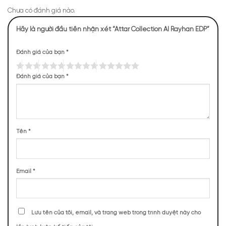
Chưa có đánh giá nào.
Mùi hương của Attar Al Rayhan
Hãy là người đầu tiên nhận xét “Attar Collection Al Rayhan EDP”
NHỮNG NOTE HƯƠNG THEO CẢM NHẬN
Đánh giá của bạn
*
THỰC TẾ
304 (16,03%)
224 (11,81%)
Đánh giá của bạn
*
224 (11,81%)
201 (10,60%)
193 (10,18%)
156 (8,23%)
152 (8,02%)
133 (7,01%)
80 (4,22%)
80 (4,22%)
Tên
*
TOP NOTES
Email
*
Hoa Trắng
Kẹo
Quả Xoài
Vỏ Chanh Bào
Lưu tên của tôi, email, và trang web trong trình duyệt này cho