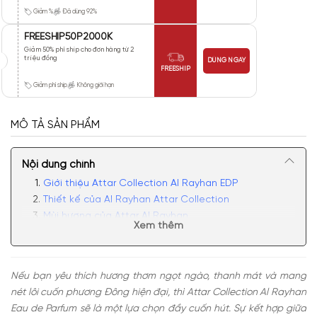
Giảm %
Đã dùng 92%
FREESHIP50P2000K
Giảm 50% phí ship cho đơn hàng từ 2
triệu đồng
DÙNG NGAY
FREESHIP
Giảm phí ship
Không giới hạn
MÔ TẢ SẢN PHẨM
Nội dung chính
Giới thiệu Attar Collection Al Rayhan EDP
Thiết kế của Al Rayhan Attar Collection
Mùi hương của Attar Al Rayhan
Xem thêm
Có nên mua nước hoa Al Rayhan không?
Nếu bạn yêu thích hương thơm ngọt ngào, thanh mát và mang
nét lôi cuốn phương Đông hiện đại, thì Attar Collection Al Rayhan
Eau de Parfum sẽ là một lựa chọn đầy cuốn hút. Sự kết hợp giữa