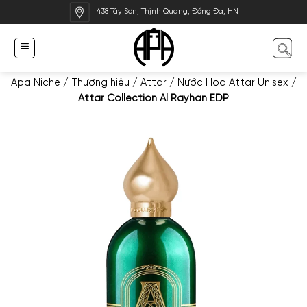
Bỏ
438 Tây Sơn, Thịnh Quang, Đống Đa, HN
qua
nội
dung
Apa Niche
/
Thương hiệu
/
Attar
/
Nước Hoa Attar Unisex
/
Attar Collection Al Rayhan EDP