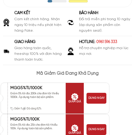
CAM KẾT
BẢO HÀNH
Cam kết chính hãng. Nhận
Đổi trả miễn phí trong 10 ngày
ngay 10 triệu nếu phát hiện
(áp dụng sản phẩm còn
hàng Fake.
nguyên seal).
GIAO HÀNG
HOTLINE:
0961 596 333
Giao hàng toàn quốc,
Hỗ trợ chuyên nghiệp mọi lúc
freeship 100% với đơn hàng
mọi nơi.
thanh toán trước.
Mã Giảm Giá Đang Khả Dụng
MGG5%TU1000K
Giảm 5% tối đa 200k cho đơn tối thiểu
1000k. Áp dụng toàn bộ sản phẩm.
DÙNG NGAY
GIẢM GIÁ
Giảm %
Đã dùng 82%
MGG5%TU100K
Giảm 5% tối đa 25k cho đơn tối thiểu
100k. Áp dụng toàn bộ sản phẩm.
DÙNG NGAY
GIẢM GIÁ