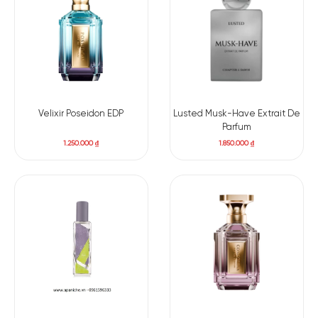
Velixir Poseidon EDP
Lusted Musk-Have Extrait De
Parfum
1.250.000
₫
1.850.000
₫
Có nên mua nước hoa Al Rayhan không?
Nếu bạn đang tìm kiếm một chai nước hoa unisex dễ sử dụng,
có tính ứng dụng cao, thiết kế đẹp và đến từ một thương hiệu
uy tín, thì Attar Collection Al Rayhan Eau De Parfum là lựa
chọn rất đáng để cân nhắc. Mức giá dễ tiếp cận hơn so với
nhiều dòng niche cao cấp càng khiến Al Rayhan trở nên hấp
dẫn, đặc biệt với những người mới bắt đầu bước vào thế giới
nước hoa nghệ thuật.