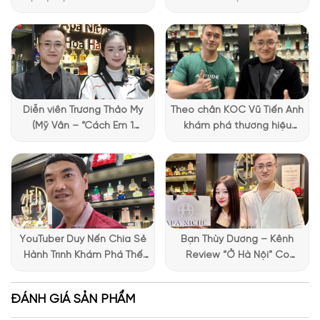
cao cho phong cách thiết kế của Attar Collection.
đặc biệt của Lattafa
Vietnam
Diễn viên Trương Thảo My
Theo chân KOC Vũ Tiến Anh
(Mỹ Vân – “Cách Em 1
khám phá thương hiệu
Millimet”) ghé Apa Niche và
Lattafa tại Apa Niche
chia sẻ trải nghiệm chọn
nước hoa đầy thú vị
YouTuber Duy Nến Chia Sẻ
Bạn Thùy Dương – Kênh
Hành Trình Khám Phá Thế
Review “Ở Hà Nội” Có
Giới Hương Thơm Tại Apa
Những Trải Nghiệm Thú Vị Tại
Niche
Apa Niche
ĐÁNH GIÁ SẢN PHẨM