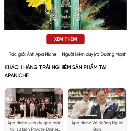
XEM THÊM
Tác giả:
Ánh Apa Niche
Người kiểm duyệt:
Dương Mạnh 
KHÁCH HÀNG TRẢI NGHIỆM SẢN PHẨM TẠI
Thiết kế của Al Rayhan Attar Collection
APANICHE
Thiết kế chai Al Rayhan Attar là một điểm nhấn nghệ thuật
không thể bỏ qua. Toàn bộ thân chai được phủ một lớp kim
loại ánh xanh lục ngọc, vừa nổi bật vừa mát mắt, phản chiếu
ánh sáng rất bắt mắt khi trưng bày. Các chi tiết trang trí, từ
khung tên đến logo, đều được in nổi bằng màu vàng ánh kim,
tạo nên cảm giác hoàng gia Trung Đông cổ điển. Đặc biệt,
phần nắp chai được tạo hình như một đỉnh tháp Hồi giáo – chi
Apa Niche vinh dự góp mặt
Apa Niche Và Những Người
tiết vừa gợi cảm giác thiêng liêng vừa mang tính biểu tượng
tại sự kiện Private Dinner
Bạn