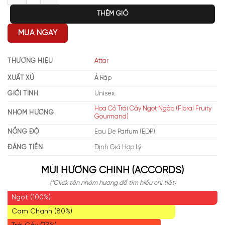
THÊM GIỎ
MUA NGAY
THƯƠNG HIỆU
Attar
XUẤT XỨ
Ả Rập
GIỚI TÍNH
Unisex
Hoa Cỏ Trái Cây Ngọt Ngào (Floral Fruity
NHÓM HƯƠNG
Gourmand)
NỒNG ĐỘ
Eau De Parfum (EDP)
ĐÁNG TIỀN
Định Giá Hợp Lý
MÙI HƯƠNG CHÍNH (ACCORDS)
(*Click tên nhóm hương để tìm hiểu chi tiết)
Ngọt (100%)
Cam Chanh (80%)