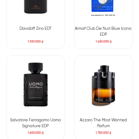
Davidoff Zino EDT
Armaf Club De Nuit Blue Iconic
EDP
1.100.000
₫
1.450.000
₫
Salvatore Ferragamo Uomo
Azzaro The Most Wanted
Signature EDP
Parfum
1.600.000
₫
1.750.000
₫