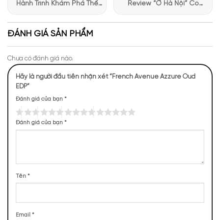
Hành Trình Khám Phá Thế
Review “Ở Hà Nội” Có
Giới Hương Thơm Tại Apa
Những Trải Nghiệm Thú Vị Tại
Niche
Apa Niche
ĐÁNH GIÁ SẢN PHẨM
Mùi hương của Azzure Oud
Chưa có đánh giá nào.
NHỮNG NOTE HƯƠNG THEO CẢM NHẬN
Hãy là người đầu tiên nhận xét “French Avenue Azzure Oud
EDP”
THỰC TẾ
Đánh giá của bạn
*
244 (19,06%)
223 (17,42%)
164 (12,81%)
151 (11,80%)
Đánh giá của bạn
*
69 (5,39%)
67 (5,23%)
64 (5,00%)
62 (4,84%)
59 (4,61%)
43 (3,36%)
Tên
*
TOP NOTES
Email
*