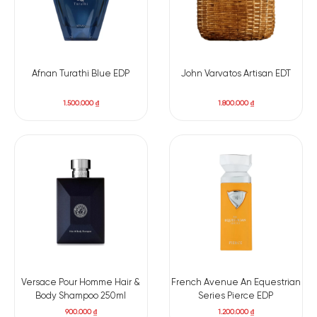
hợp lý cho những người đàn ông biết cách tạo dấu ấn bằng
mùi hương. Đừng chần chờ gì mà không tới ngay Apa Niche để
trải nghiệm và sở hữu trong tay sản phẩm đáng mong chờ
này!
Afnan Turathi Blue EDP
John Varvatos Artisan EDT
1.500.000
₫
1.800.000
₫
Versace Pour Homme Hair &
French Avenue An Equestrian
Body Shampoo 250ml
Series Pierce EDP
900.000
₫
1.200.000
₫