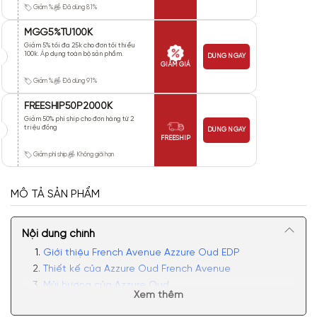
Giảm %
Đã dùng 81%
MGG5%TU100K
Giảm 5% tối đa 25k cho đơn tối thiểu
100k. Áp dụng toàn bộ sản phẩm.
DÙNG NGAY
GIẢM GIÁ
Giảm %
Đã dùng 91%
FREESHIP50P2000K
Giảm 50% phí ship cho đơn hàng từ 2
triệu đồng
DÙNG NGAY
FREESHIP
Giảm phí ship
Không giới hạn
MÔ TẢ SẢN PHẨM
Nội dung chính
Giới thiệu French Avenue Azzure Oud EDP
Thiết kế của Azzure Oud French Avenue
Mùi hương của Azzure Oud
Xem thêm
Có nên mua nước hoa nam Azzure Oud EDP không?