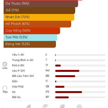
Da Thuộc (74%)
Gỗ (71%)
Nhiệt Đới (70%)
Hổ Phách (67%)
Cay Nồng (56%)
Tươi Mới (53%)
Động Vật (52%)
6
Yếu 1-3H
7
Trung Bình 4-5H
77
Khá 6-8H
Lưu
340
Lâu 9-12H
282
Rất Lâu Trên 12H
11
Gần
128
Vừa Phải
Tỏa
372
Xa
187
Rất Xa