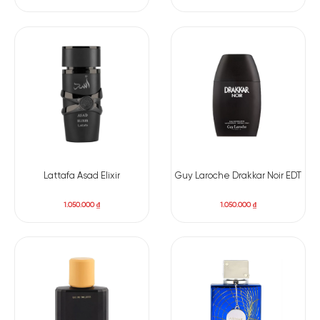
Lattafa Asad Elixir
Guy Laroche Drakkar Noir EDT
1.050.000
₫
1.050.000
₫