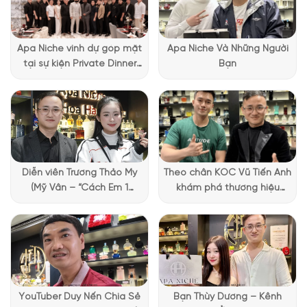
xảo, phủ ánh kim bạc tạo hiệu ứng ánh sáng thu hút, như một
vương miện trên đỉnh quyền lực. Một chi tiết nhỏ nhưng đắt
giá: viên đá xanh gắn bên thân chai tạo điểm nhấn lịch lãm và
Apa Niche vinh dự góp mặt
Apa Niche Và Những Người
mang đến cảm giác độc quyền, quý hiếm.
tại sự kiện Private Dinner
Bạn
đặc biệt của Lattafa
Vietnam
Diễn viên Trương Thảo My
Theo chân KOC Vũ Tiến Anh
(Mỹ Vân – “Cách Em 1
khám phá thương hiệu
Millimet”) ghé Apa Niche và
Lattafa tại Apa Niche
chia sẻ trải nghiệm chọn
nước hoa đầy thú vị
YouTuber Duy Nến Chia Sẻ
Bạn Thùy Dương – Kênh