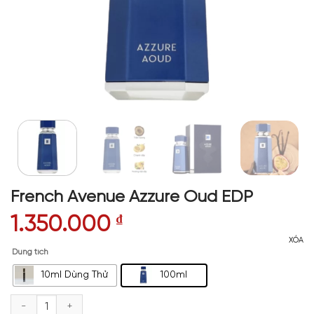
French Avenue Azzure Oud EDP
1.350.000
₫
XÓA
Dung tích
10ml Dùng Thử
100ml
French Avenue Azzure Oud EDP số lượng