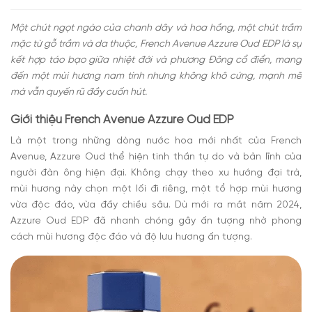
Một chút ngọt ngào của chanh dây và hoa hồng, một chút trầm
mặc từ gỗ trầm và da thuộc, French Avenue Azzure Oud EDP là sự
kết hợp táo bạo giữa nhiệt đới và phương Đông cổ điển, mang
đến một mùi hương nam tính nhưng không khô cứng, mạnh mẽ
mà vẫn quyến rũ đầy cuốn hút.
Giới thiệu French Avenue Azzure Oud EDP
Là một trong những dòng nước hoa mới nhất của French
Avenue, Azzure Oud thể hiện tinh thần tự do và bản lĩnh của
người đàn ông hiện đại. Không chạy theo xu hướng đại trà,
mùi hương này chọn một lối đi riêng, một tổ hợp mùi hương
vừa độc đáo, vừa đầy chiều sâu. Dù mới ra mắt năm 2024,
Azzure Oud EDP đã nhanh chóng gây ấn tượng nhờ phong
cách mùi hương độc đáo và độ lưu hương ấn tượng.