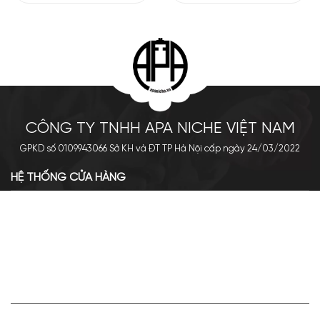
CÔNG TY TNHH APA NICHE VIỆT NAM
GPKD số 0109943066 Sở KH và ĐT TP Hà Nội cấp ngày 24/03/2022
HỆ THỐNG CỬA HÀNG
Cơ sở chính: 438 Tây Sơn - Đống Đa - Hà Nội
Hotline: 0961.596.333
Chi nhánh: Số 05, Lô OC 5-2, KĐT Shining City, Sơn La
Hotline: 085.90.66666
VỀ APA NICHE