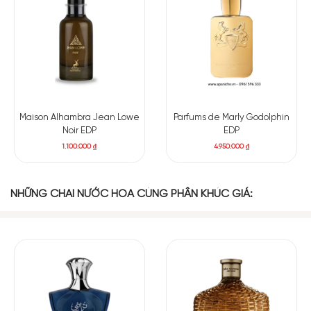
Maison Alhambra Jean Lowe
Parfums de Marly Godolphin
Noir EDP
EDP
1.100.000
₫
4.950.000
₫
NHỮNG CHAI NƯỚC HOA CÙNG PHÂN KHÚC GIÁ:
Có nên mua nước hoa nam Azzure Oud EDP không?
Với thiết kế sang trọng, mùi hương lôi cuốn và giá thành hợp
lý, French Avenue Azzure Oud Eau De Parfum là khoản đầu tư