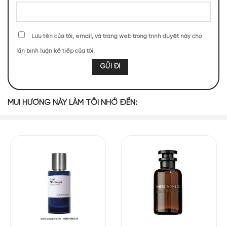
Nhụy hoa nghệ
Nốt Hương Trái
Hoa Hồng
Chanh Dây
tây
Cây
Lưu tên của tôi, email, và trang web trong trình duyệt này cho
MIDDLE NOTES
lần bình luận kế tiếp của tôi.
Hoắc Hương
Nhựa Bồ Đề
Trầm Hương
MÙI HƯƠNG NÀY LÀM TÔI NHỚ ĐẾN:
BASE NOTES
Gỗ Đàn Hương
Hổ Phách
Gỗ Guaiac
Da Thuộc
Nhựa
Gỗ Tuyết Tùng
Vani
Labdanum
Azzure Oud EDP mở đầu bằng làn hương tươi mới và ngọt
ngào của chanh dây cùng hương trái cây, quyện trong hoa