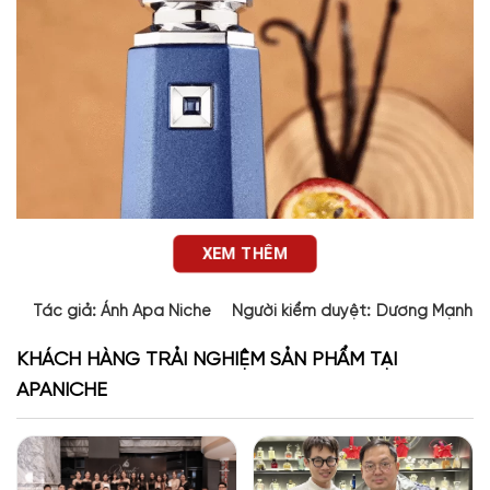
XEM THÊM
Tác giả:
Ánh Apa Niche
Người kiểm duyệt:
Dương Mạnh 
KHÁCH HÀNG TRẢI NGHIỆM SẢN PHẨM TẠI
APANICHE
Thiết kế của Azzure Oud French Avenue
Không đơn thuần là một chai nước hoa, Azzure Oud là một
tác phẩm nghệ thuật với dáng chai lục giác mạnh mẽ, phủ
lớp sơn xanh navy lì sang trọng. Phần nắp được cắt vát tinh