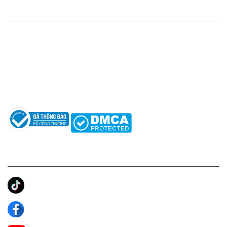
HỖ TRỢ KHÁCH HÀNG
Hotline: 0961596333
Hỗ trợ: hotro@apaniche.vn
Hướng dẫn sử dụng nước hoa
Câu hỏi thường gặp
Tác giả
KẾT NỐI CHÚNG TÔI
Ánh Apa Niche
Apa Niche