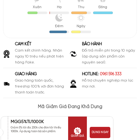
Xuân
Hạ
Thu
Đông
Đêm
Ngày
CAM KẾT
BẢO HÀNH
Cam kết chính hãng. Nhận
Đổi trả miễn phí trong 10 ngày
ngay 10 triệu nếu phát hiện
(áp dụng sản phẩm còn
hàng Fake.
nguyên seal).
GIAO HÀNG
HOTLINE:
0961 596 333
Giao hàng toàn quốc,
Hỗ trợ chuyên nghiệp mọi lúc
freeship 100% với đơn hàng
mọi nơi.
thanh toán trước.
Mã Giảm Giá Đang Khả Dụng
MGG5%TU1000K
Giảm 5% tối đa 200k cho đơn tối thiểu
1000k. Áp dụng toàn bộ sản phẩm.
DÙNG NGAY
GIẢM GIÁ