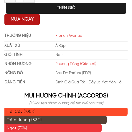
THÊM GIỎ
MUA NGAY
THƯƠNG HIỆU
French Avenue
XUẤT XỨ
Ả Rập
GIỚI TÍNH
Nam
NHÓM HƯƠNG
Phương Đông (Oriental)
NỒNG ĐỘ
Eau De Parfum (EDP)
ĐÁNG TIỀN
Định Giá Quá Tốt - Đây Là Một Món Hời
MÙI HƯƠNG CHÍNH (ACCORDS)
(*Click tên nhóm hương để tìm hiểu chi tiết)
Trái Cây (100%)
Trầm Hương (83%)
Ngọt (79%)