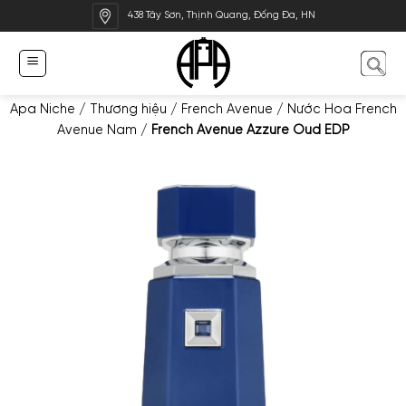
Bỏ
438 Tây Sơn, Thịnh Quang, Đống Đa, HN
qua
nội
dung
Apa Niche
/
Thương hiệu
/
French Avenue
/
Nước Hoa French
Avenue Nam
/
French Avenue Azzure Oud EDP