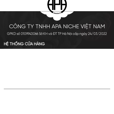
CÔNG TY TNHH APA NICHE VIỆT NAM
GPKD số 0109943066 Sở KH và ĐT TP Hà Nội cấp ngày 24/03/2022
HỆ THỐNG CỬA HÀNG
Cơ sở chính: 438 Tây Sơn - Đống Đa - Hà Nội
Hotline: 0961.596.333
Chi nhánh: Số 05, Lô OC 5-2, KĐT Shining City, Sơn La
Hotline: 085.90.66666
VỀ APA NICHE
Giới thiệu về Apa Niche
Tuyển dụng
Điều khoản sử dụng