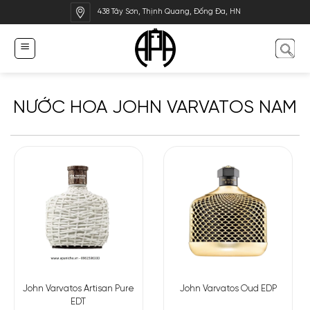
Bỏ
438 Tây Sơn, Thịnh Quang, Đống Đa, HN
qua
nội
dung
NƯỚC HOA JOHN VARVATOS NAM
John Varvatos Artisan Pure
John Varvatos Oud EDP
EDT