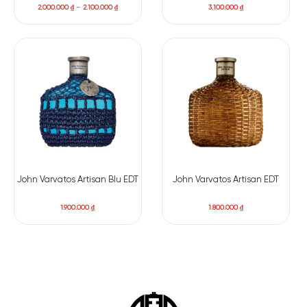
2.000.000
₫
–
2.100.000
₫
3.100.000
₫
John Varvatos Artisan Blu EDT
John Varvatos Artisan EDT
1.900.000
₫
1.800.000
₫