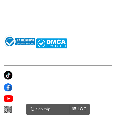
Hỗ trợ: hotro@apaniche.vn
Hướng dẫn sử dụng nước hoa
Câu hỏi thường gặp
Tác giả
KẾT NỐI CHÚNG TÔI
Ánh Apa Niche
Apa Niche
Apa Niche Nước Hoa Hàng Hiệu
LỌC
Zalo Apa Niche