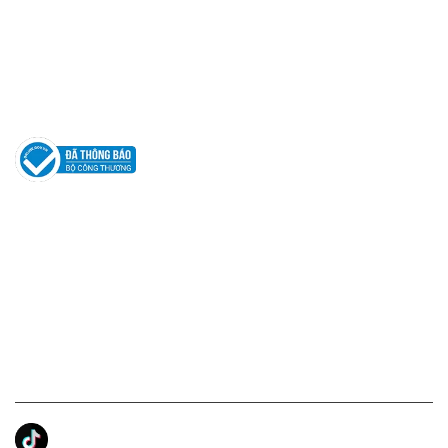
Hỗ trợ: hotro@apaniche.vn
Hướng dẫn sử dụng nước hoa
Câu hỏi thường gặp
Tác giả
KẾT NỐI CHÚNG TÔI
Ánh Apa Niche
Apa Niche
Apa Niche Nước Hoa Hàng Hiệu
Zalo Apa Niche