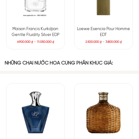
Maison Francis Kurkdjian
Loewe Esencia Pour Homme
Gentle Fluidity Silver EDP
EDT
6.900.000
₫
–
11.050.000
₫
2.500.000
₫
–
3.800.000
₫
NHỮNG CHAI NƯỚC HOA CÙNG PHÂN KHÚC GIÁ:
Có nên mua nước hoa Artisan Blu EDT không?
John Varvatos Artisan Blu Eau De Toilette là lựa chọn phù hợp
cho những ai đang tìm kiếm một chai nước hoa nam dễ dùng,
mùi mát tự nhiên và không gây mệt cho người đối diện. Đây là
mùi hương lý tưởng cho ban ngày, đặc biệt trong thời tiết