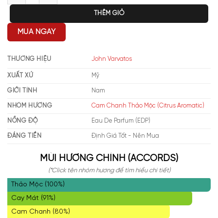
THÊM GIỎ
MUA NGAY
THƯƠNG HIỆU
John Varvatos
XUẤT XỨ
Mỹ
GIỚI TÍNH
Nam
NHÓM HƯƠNG
Cam Chanh Thảo Mộc (Citrus Aromatic)
NỒNG ĐỘ
Eau De Parfum (EDP)
ĐÁNG TIỀN
Định Giá Tốt - Nên Mua
MÙI HƯƠNG CHÍNH (ACCORDS)
(*Click tên nhóm hương để tìm hiểu chi tiết)
Thảo Mộc (100%)
Cay Mát (91%)
Cam Chanh (80%)