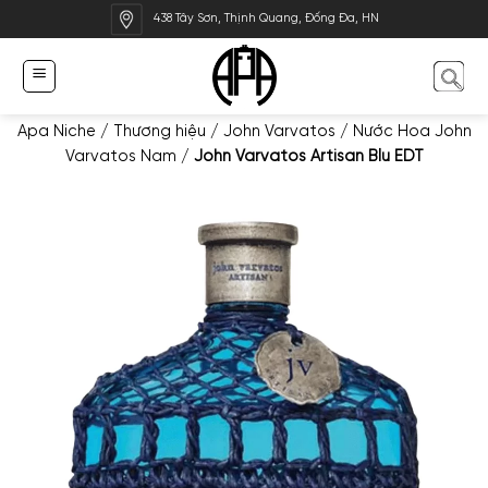
Bỏ
438 Tây Sơn, Thịnh Quang, Đống Đa, HN
qua
nội
dung
Apa Niche
/
Thương hiệu
/
John Varvatos
/
Nước Hoa John
Varvatos Nam
/
John Varvatos Artisan Blu EDT