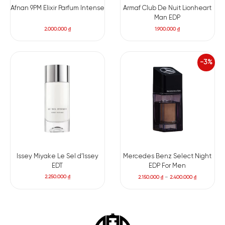
Afnan 9PM Elixir Parfum Intense
Armaf Club De Nuit Lionheart
Man EDP
2.000.000
₫
1.900.000
₫
-3%
Issey Miyake Le Sel d’Issey
Mercedes Benz Select Night
EDT
EDP For Men
2.250.000
₫
2.150.000
₫
–
2.400.000
₫