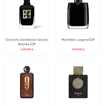
Givenchy Gentleman Society
Montblanc Legend EDP
Ambrée EDP
2.400.000
₫
2.000.000
₫