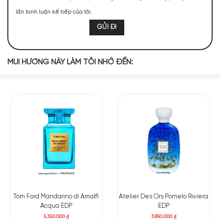
lần bình luận kế tiếp của tôi.
Cam Đắng
Hoa Oải Hương
Húng Quế
Cam Bergamot
MIDDLE NOTES
MÙI HƯƠNG NÀY LÀM TÔI NHỚ ĐẾN:
Xô Thơm Clary
Hoa Cam
Sả Hoa Hồng
Phong Lữ
Diên Vĩ
BASE NOTES
Cây Tuyết
Hạt Dẻ Cười
Gỗ Tuyết Tùng
Cây Thông
Tùng Muối
Tom Ford Mandarino di Amalfi
Atelier Des Ors Pomelo Riviera
Acqua EDP
EDP
Hoắc Hương
5.350.000
₫
3.850.000
₫