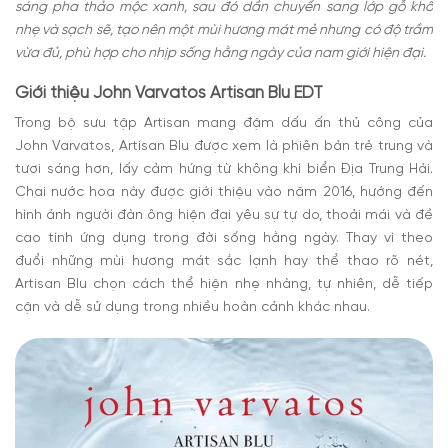
sáng pha thảo mộc xanh, sau đó dần chuyển sang lớp gỗ khô
nhẹ và sạch sẽ, tạo nên một mùi hương mát mẻ nhưng có độ trầm
vừa đủ, phù hợp cho nhịp sống hằng ngày của nam giới hiện đại.
Giới thiệu John Varvatos Artisan Blu EDT
Trong bộ sưu tập Artisan mang đậm dấu ấn thủ công của
John Varvatos, Artisan Blu được xem là phiên bản trẻ trung và
tươi sáng hơn, lấy cảm hứng từ không khí biển Địa Trung Hải.
Chai nước hoa này được giới thiệu vào năm 2016, hướng đến
hình ảnh người đàn ông hiện đại yêu sự tự do, thoải mái và đề
cao tính ứng dụng trong đời sống hằng ngày. Thay vì theo
đuổi những mùi hương mát sắc lạnh hay thể thao rõ nét,
Artisan Blu chọn cách thể hiện nhẹ nhàng, tự nhiên, dễ tiếp
cận và dễ sử dụng trong nhiều hoàn cảnh khác nhau.