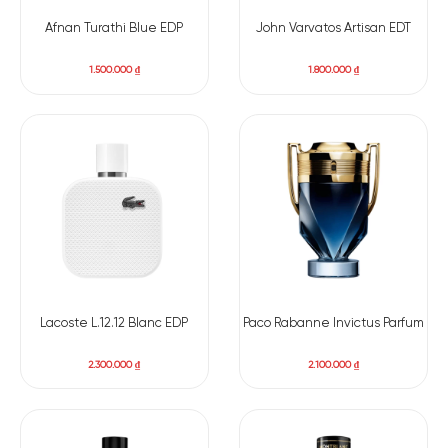
xuân hè hoặc những môi trường cần sự lịch sự, gọn gàng.
Afnan Turathi Blue EDP
John Varvatos Artisan EDT
Artisan Blu không phải kiểu nước hoa gây ấn tượng mạnh
ngay lần xịt đầu tiên, nhưng lại rất dễ gắn bó lâu dài, nhất là
1.500.000
₫
1.800.000
₫
với những người ưu tiên sự thoải mái, tinh tế và cảm giác “vừa
đủ” trong mùi hương.
Lacoste L.12.12 Blanc EDP
Paco Rabanne Invictus Parfum
2.300.000
₫
2.100.000
₫