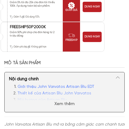
Giảm 5% tối đa 25k cho đơn tối thiểu
100k. Áp dụng toàn bộ sản phẩm.
DÙNG NGAY
GIẢM GIÁ
Giảm %
Đã dùng 92%
FREESHIP50P2000K
Giảm 50% phí ship cho đơn hàng từ 2
triệu đồng
DÙNG NGAY
FREESHIP
Giảm phí ship
Không giới hạn
MÔ TẢ SẢN PHẨM
Nội dung chính
Giới thiệu John Varvatos Artisan Blu EDT
Thiết kế của Artisan Blu John Varvatos
Mùi hương của Artisan Blu
Xem thêm
Có nên mua nước hoa Artisan Blu EDT không?
John Varvatos Artisan Blu mở ra bằng cảm giác cam chanh tươi