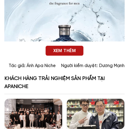
XEM THÊM
Tác giả:
Ánh Apa Niche
Người kiểm duyệt:
Dương Mạnh 
KHÁCH HÀNG TRẢI NGHIỆM SẢN PHẨM TẠI
APANICHE
Thiết kế của Artisan Blu John Varvatos
Thiết kế của Artisan Blu là một trong những yếu tố khiến chai
nước hoa này dễ tạo thiện cảm ngay từ ánh nhìn đầu tiên.
Thân chai thủy tinh màu xanh biển trong trẻo, được bao bọc
bởi lớp dây đan thủ công màu xanh đậm – chi tiết mang tính