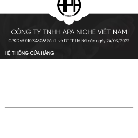
CÔNG TY TNHH APA NICHE VIỆT NAM
GPKD số 0109943066 Sở KH và ĐT TP Hà Nội cấp ngày 24/03/2022
HỆ THỐNG CỬA HÀNG
Cơ sở chính: 438 Tây Sơn - Đống Đa - Hà Nội
Hotline: 0961.596.333
Chi nhánh: Số 05, Lô OC 5-2, KĐT Shining City, Sơn La
Hotline: 085.90.66666
VỀ APA NICHE
Giới thiệu về Apa Niche
Tuyển dụng
Điều khoản sử dụng