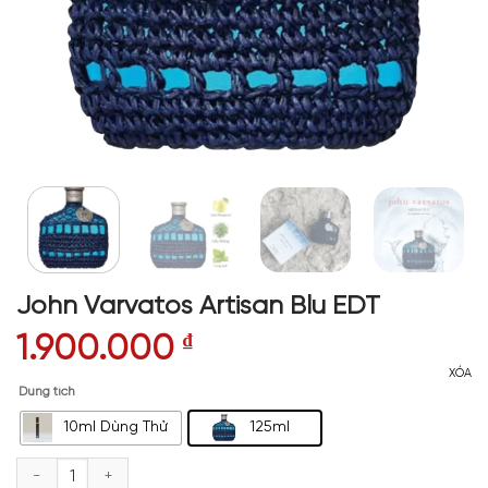
John Varvatos Artisan Blu EDT
1.900.000
₫
XÓA
Dung tích
10ml Dùng Thử
125ml
John Varvatos Artisan Blu EDT số lượng