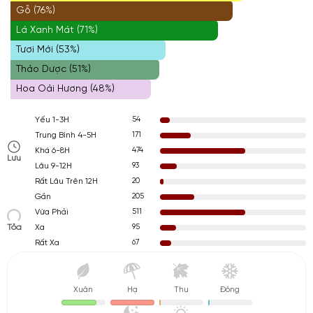
Gỗ (76%)
Lá Xanh Mát (71%)
Tươi Mới (53%)
Thảo Dược (51%)
Hoa Oải Hương (48%)
54
Yếu 1-3H
171
Trung Bình 4-5H
474
Khá 6-8H
Lưu
93
Lâu 9-12H
20
Rất Lâu Trên 12H
205
Gần
511
Vừa Phải
Tỏa
95
Xa
67
Rất Xa
Xuân
Hạ
Thu
Đông