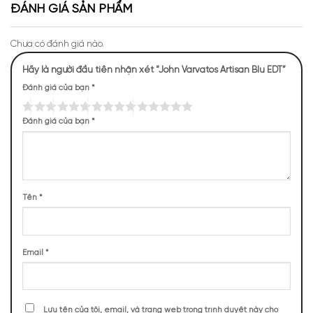
ĐÁNH GIÁ SẢN PHẨM
Chưa có đánh giá nào.
Hãy là người đầu tiên nhận xét “John Varvatos Artisan Blu EDT”
Đánh giá của bạn
*
Mùi hương của Artisan Blu
NHỮNG NOTE HƯƠNG THEO CẢM NHẬN
Đánh giá của bạn
*
THỰC TẾ
258 (13,42%)
245 (12,74%)
201 (10,45%)
171 (8,89%)
Tên
*
154 (8,01%)
136 (7,07%)
130 (6,76%)
125 (6,50%)
105 (5,46%)
99 (5,15%)
Email
*
TOP NOTES
Lưu tên của tôi, email, và trang web trong trình duyệt này cho