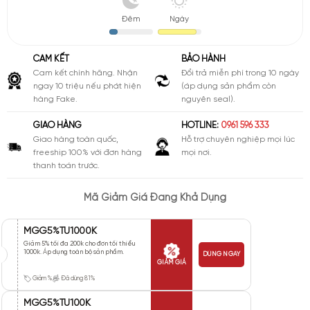
Đêm
Ngày
CAM KẾT
BẢO HÀNH
Cam kết chính hãng. Nhận
Đổi trả miễn phí trong 10 ngày
ngay 10 triệu nếu phát hiện
(áp dụng sản phẩm còn
hàng Fake.
nguyên seal).
GIAO HÀNG
HOTLINE:
0961 596 333
Giao hàng toàn quốc,
Hỗ trợ chuyên nghiệp mọi lúc
freeship 100% với đơn hàng
mọi nơi.
thanh toán trước.
Mã Giảm Giá Đang Khả Dụng
MGG5%TU1000K
Giảm 5% tối đa 200k cho đơn tối thiểu
1000k. Áp dụng toàn bộ sản phẩm.
DÙNG NGAY
GIẢM GIÁ
Giảm %
Đã dùng 81%
MGG5%TU100K